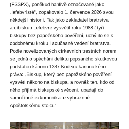
(FSSPX), poněkud hanlivě označované jako
„lefebvristé“, zopakovalo 1. července 2026 svou
někdejší historii. Tak jako zakladatel bratrstva
arcibiskup Lefebvre vysvětil roku 1988 čtyři
biskupy bez papežského pověření, uchýlilo se k
obdobnému kroku i současné vedení bratrstva.
Podle novelizovaných církevních trestních norem
se jedná o spáchání deliktu popsaného skutkovou
podstatou kánonu 1387 Kodexu kanonického
práva: „Biskup, který bez papežského pověření
vysvětí někoho na biskupa, a rovněž ten, kdo od
něho přijímá biskupské svěcení, upadají do
samočinné exkomunikace vyhrazené
Apoštolskému stolci.“