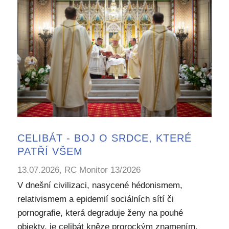
CELIBÁT - BOJ O SRDCE, KTERÉ
PATŘÍ VŠEM
13.07.2026, RC Monitor 13/2026
V dnešní civilizaci, nasycené hédonismem,
relativismem a epidemií sociálních sítí či
pornografie, která degraduje ženy na pouhé
objekty, je celibát kněze prorockým znamením.