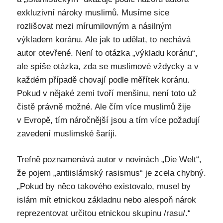
exkluzivní nároky muslimů. Musíme sice
rozlišovat mezi mírumilovným a násilným
výkladem koránu. Ale jak to udělat, to nechává
autor otevřené. Není to otázka „výkladu koránu“,
ale spíše otázka, zda se muslimové vždycky a v
každém případě chovají podle měřítek koránu.
Pokud v nějaké zemi tvoří menšinu, není toto už
čistě právně možné. Ale čím více muslimů žije
v Evropě, tím náročnější jsou a tím více požadují
zavedení muslimské šaríji.
Trefně poznamenává autor v novinách „Die Welt“,
že pojem „antiislámský rasismus“ je zcela chybný.
„Pokud by něco takového existovalo, musel by
islám mít etnickou základnu nebo alespoň nárok
reprezentovat určitou etnickou skupinu /rasu/.“