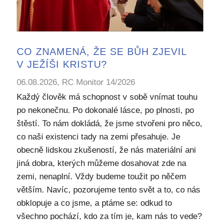
CO ZNAMENÁ, ŽE SE BŮH ZJEVIL
V JEŽÍŠI KRISTU?
06.08.2026, RC Monitor 14/2026
Každý člověk má schopnost v sobě vnímat touhu
po nekonečnu. Po dokonalé lásce, po plnosti, po
štěstí. To nám dokládá, že jsme stvořeni pro něco,
co naši existenci tady na zemi přesahuje. Je
obecně lidskou zkušeností, že nás materiální ani
jiná dobra, kterých můžeme dosahovat zde na
zemi, nenaplní. Vždy budeme toužit po něčem
větším. Navíc, pozorujeme tento svět a to, co nás
obklopuje a co jsme, a ptáme se: odkud to
všechno pochází, kdo za tím je, kam nás to vede?