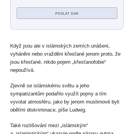
POSLAT DAR
Když jsou ale v islámských zemích unášeni,
vyháněni nebo vražděni křesťané jenom proto, že
jsou křesťané, nikdo pojem „křesťanofobie“
nepoužívá.
Zjevně se islámskému světu a jeho
sympatizantům podařilo využít pojmy a tím
vyvolat atmosféru, jako by jenom muslimové byli
oběťmi diskriminace, píše Ludwig.
Také rozlišování mezi „islámským“
a „islamistickým“ ukazuje podle názoru autora