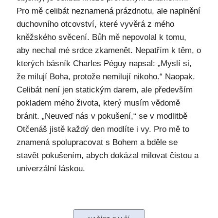
Pro mě celibát neznamená prázdnotu, ale naplnění
duchovního otcovství, které vyvěrá z mého
kněžského svěcení. Bůh mě nepovolal k tomu,
aby nechal mé srdce zkamenět. Nepatřím k těm, o
kterých básník Charles Péguy napsal: „Myslí si,
že milují Boha, protože nemilují nikoho.“ Naopak.
Celibát není jen statickým darem, ale především
pokladem mého života, který musím vědomě
bránit. „Neuveď nás v pokušení,“ se v modlitbě
Otčenáš jistě každý den modlíte i vy. Pro mě to
znamená spolupracovat s Bohem a bděle se
stavět pokušením, abych dokázal milovat čistou a
univerzální láskou.