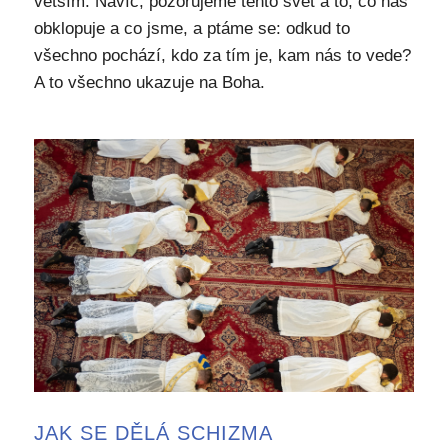
větším. Navíc, pozorujeme tento svět a to, co nás
obklopuje a co jsme, a ptáme se: odkud to
všechno pochází, kdo za tím je, kam nás to vede?
A to všechno ukazuje na Boha.
JAK SE DĚLÁ SCHIZMA