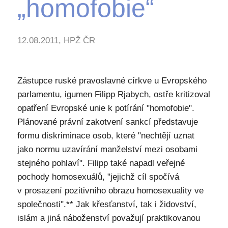
„homofobie“
12.08.2011, HPŽ ČR
Zástupce ruské pravoslavné církve u Evropského
parlamentu, igumen Filipp Rjabych, ostře kritizoval
opatření Evropské unie k potírání "homofobie".
Plánované právní zakotvení sankcí představuje
formu diskriminace osob, které "nechtějí uznat
jako normu uzavírání manželství mezi osobami
stejného pohlaví". Filipp také napadl veřejné
pochody homosexuálů, "jejichž cíl spočívá
v prosazení pozitivního obrazu homosexuality ve
společnosti".** Jak křesťanství, tak i židovství,
islám a jiná náboženství považují praktikovanou