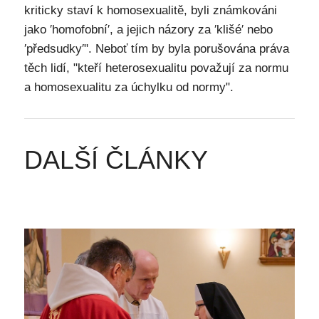
kriticky staví k homosexualitě, byli známkováni
jako ′homofobní′, a jejich názory za ′klišé′ nebo
′předsudky′". Neboť tím by byla porušována práva
těch lidí, "kteří heterosexualitu považují za normu
a homosexualitu za úchylku od normy".
DALŠÍ ČLÁNKY