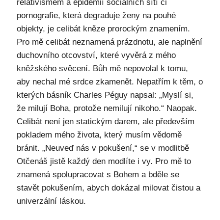
relativismem a epidemií sociálních sítí či
pornografie, která degraduje ženy na pouhé
objekty, je celibát kněze prorockým znamením.
Pro mě celibát neznamená prázdnotu, ale naplnění
duchovního otcovství, které vyvěrá z mého
kněžského svěcení. Bůh mě nepovolal k tomu,
aby nechal mé srdce zkamenět. Nepatřím k těm, o
kterých básník Charles Péguy napsal: „Myslí si,
že milují Boha, protože nemilují nikoho.“ Naopak.
Celibát není jen statickým darem, ale především
pokladem mého života, který musím vědomě
bránit. „Neuveď nás v pokušení,“ se v modlitbě
Otčenáš jistě každý den modlíte i vy. Pro mě to
znamená spolupracovat s Bohem a bděle se
stavět pokušením, abych dokázal milovat čistou a
univerzální láskou.