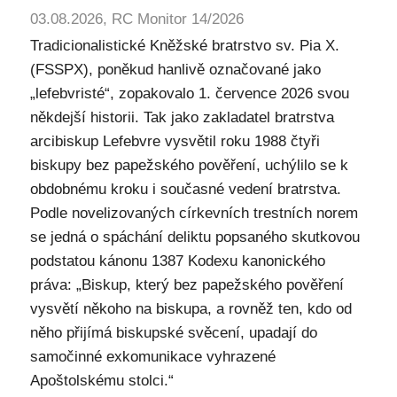
03.08.2026, RC Monitor 14/2026
Tradicionalistické Kněžské bratrstvo sv. Pia X.
(FSSPX), poněkud hanlivě označované jako
„lefebvristé“, zopakovalo 1. července 2026 svou
někdejší historii. Tak jako zakladatel bratrstva
arcibiskup Lefebvre vysvětil roku 1988 čtyři
biskupy bez papežského pověření, uchýlilo se k
obdobnému kroku i současné vedení bratrstva.
Podle novelizovaných církevních trestních norem
se jedná o spáchání deliktu popsaného skutkovou
podstatou kánonu 1387 Kodexu kanonického
práva: „Biskup, který bez papežského pověření
vysvětí někoho na biskupa, a rovněž ten, kdo od
něho přijímá biskupské svěcení, upadají do
samočinné exkomunikace vyhrazené
Apoštolskému stolci.“