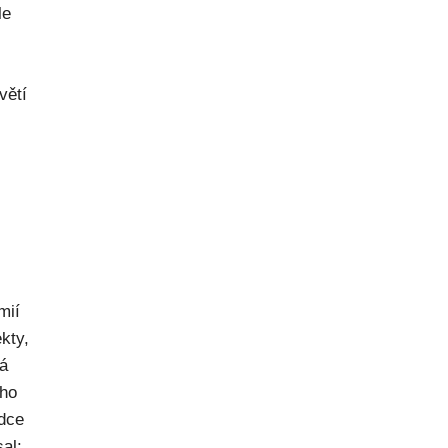
le
větí
mií
kty,
ná
ého
dce
al: