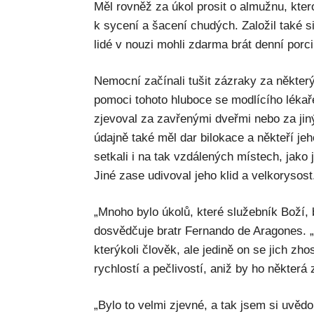
Měl rovněž za úkol prosit o almužnu, kter
k sycení a šacení chudých. Založil také s
lidé v nouzi mohli zdarma brát denní porc
Nemocní začínali tušit zázraky za někter
pomoci tohoto hluboce se modlícího lékaře.
zjevoval za zavřenými dveřmi nebo za jin
údajně také měl dar bilokace a někteří jeh
setkali i na tak vzdálených místech, jako 
Jiné zase udivoval jeho klid a velkorysost
„Mnoho bylo úkolů, které služebník Boží, 
dosvědčuje bratr Fernando de Aragones. „
kterýkoli člověk, ale jedině on se jich zh
rychlostí a pečlivostí, aniž by ho některá 
„Bylo to velmi zjevné, a tak jsem si uvědo