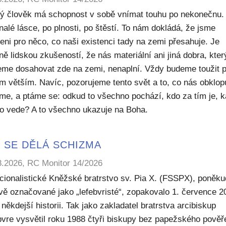
ý člověk má schopnost v sobě vnímat touhu po nekonečnu.
alé lásce, po plnosti, po štěstí. To nám dokládá, že jsme
eni pro něco, co naši existenci tady na zemi přesahuje. Je
ě lidskou zkušeností, že nás materiální ani jiná dobra, kte
me dosahovat zde na zemi, nenaplní. Vždy budeme toužit 
m větším. Navíc, pozorujeme tento svět a to, co nás obklop
sme, a ptáme se: odkud to všechno pochází, kdo za tím je, 
to vede? A to všechno ukazuje na Boha.
 SE DĚLÁ SCHIZMA
8.2026, RC Monitor 14/2026
icionalistické Kněžské bratrstvo sv. Pia X. (FSSPX), poněku
ivě označované jako „lefebvristé“, zopakovalo 1. července 2
někdejší historii. Tak jako zakladatel bratrstva arcibiskup
bvre vysvětil roku 1988 čtyři biskupy bez papežského pověř