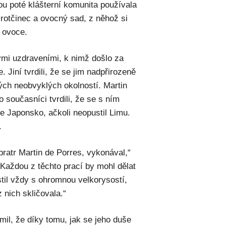
ou poté klášterní komunita používala
irotčinec a ovocný sad, z něhož si
i ovoce.
ými uzdraveními, k nimž došlo za
 Jiní tvrdili, že se jim nadpřirozeně
ých neobvyklých okolností. Martin
o současníci tvrdili, že se s ním
je Japonsko, ačkoli neopustil Limu.
.
bratr Martin de Porres, vykonával,“
Každou z těchto prací by mohl dělat
ostil vždy s ohromnou velkorysostí,
z nich skličovala.“
mil, že díky tomu, jak se jeho duše