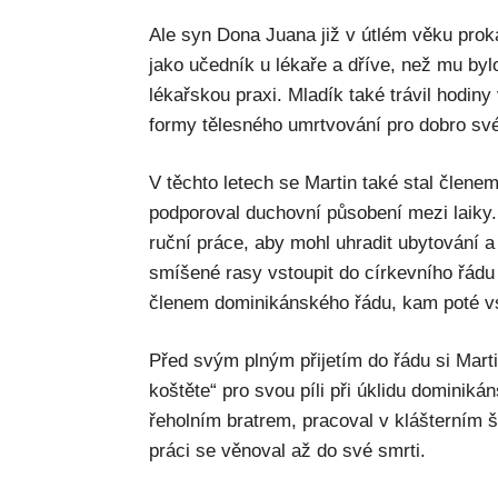
Ale syn Dona Juana již v útlém věku prok
jako učedník u lékaře a dříve, než mu bylo
lékařskou praxi. Mladík také trávil hodiny
formy tělesného umrtvování pro dobro své
V těchto letech se Martin také stal člene
podporoval duchovní působení mezi laiky
ruční práce, aby mohl uhradit ubytování a
smíšené rasy vstoupit do církevního řádu
členem dominikánského řádu, kam poté vsto
Před svým plným přijetím do řádu si Marti
koštěte“ pro svou píli při úklidu dominiká
řeholním bratrem, pracoval v klášterním 
práci se věnoval až do své smrti.