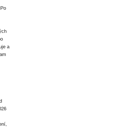
 Po
rých
po
uje a
kam
d
026
ení,