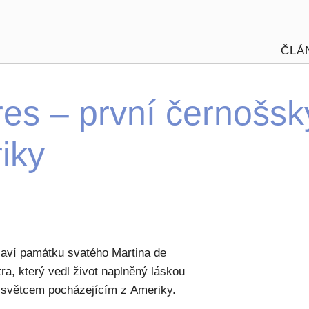
ČLÁ
res – první černošsk
iky
slaví památku svatého Martina de
a, který vedl život naplněný láskou
 světcem pocházejícím z Ameriky.