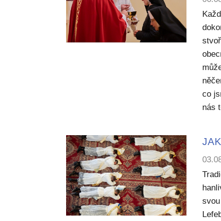
Každ
dokon
stvoř
obecn
může
něče
co j
nás 
JAK
03.0
Trad
hanl
svou 
Lefe