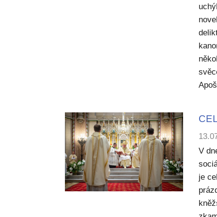
uchý
nove
deli
kano
něko
svěc
Apoš
CEL
13.0
V dn
sociá
je c
práz
kněž
zkam