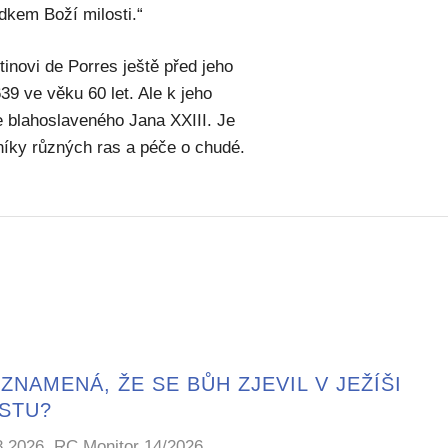
dkem Boží milosti.“
tinovi de Porres ještě před jeho
639 ve věku 60 let. Ale k jeho
e blahoslaveného Jana XXIII. Je
níky různých ras a péče o chudé.
ZNAMENÁ, ŽE SE BŮH ZJEVIL V JEŽÍŠI
ISTU?
8.2026, RC Monitor 14/2026