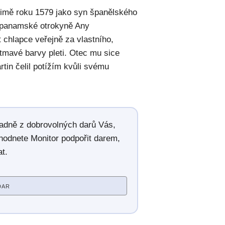
Limě roku 1579 jako syn španělského
é panamské otrokyně Any
 chlapce veřejně za vlastního,
 tmavé barvy pleti. Otec mu sice
rtin čelil potížím kvůli svému
radně z dobrovolných darů Vás,
hodnete Monitor podpořit darem,
t.
DAR