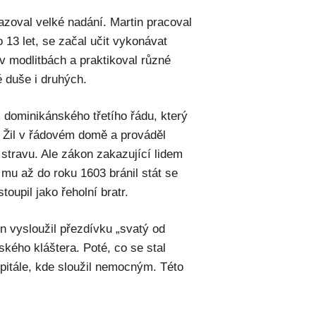
azoval velké nadání. Martin pracoval
 13 let, se začal učit vykonávat
 v modlitbách a praktikoval různé
 duše i druhých.
m dominikánského třetího řádu, který
. Žil v řádovém domě a prováděl
 stravu. Ale zákon zakazující lidem
 mu až do roku 1603 bránil stát se
upil jako řeholní bratr.
n vysloužil přezdívku „svatý od
nského kláštera. Poté, co se stal
špitále, kde sloužil nemocným. Této