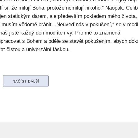
í si, že milují Boha, protože nemilují nikoho.“ Naopak. Celib
 jen statickým darem, ale především pokladem mého života,
ý musím vědomě bránit. „Neuveď nás v pokušení,“ se v modl
náš jistě každý den modlíte i vy. Pro mě to znamená
upracovat s Bohem a bděle se stavět pokušením, abych dok
at čistou a univerzální láskou.
NAČÍST DALŠÍ