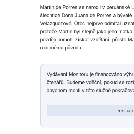
Martin de Porres se narodil v peruánské 
šlechtice Dona Juana de Porres a býval
Velazquezové. Otec nejprve odmítal uznat
protože Martin byl stejně jako jeho matka
později pomohl získat vzdělání, přesto Ma
rodinnému původu.
Vydávání Monitoru je financováno výh
čtenářů. Budeme vděční, pokud se roz
abychom mohli v této službě pokračova
POSLAT 