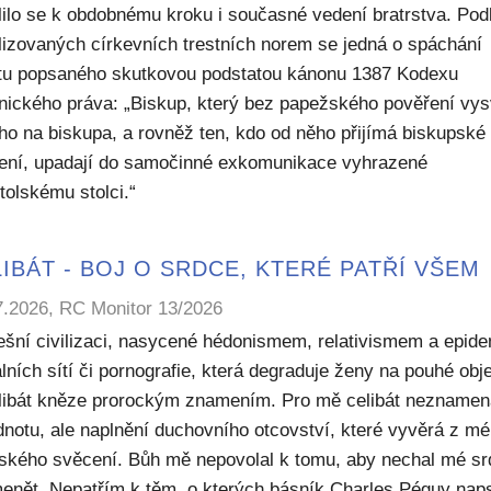
lilo se k obdobnému kroku i současné vedení bratrstva. Pod
lizovaných církevních trestních norem se jedná o spáchání
ktu popsaného skutkovou podstatou kánonu 1387 Kodexu
nického práva: „Biskup, který bez papežského pověření vys
ho na biskupa, a rovněž ten, kdo od něho přijímá biskupské
ení, upadají do samočinné exkomunikace vyhrazené
tolskému stolci.“
IBÁT - BOJ O SRDCE, KTERÉ PATŘÍ VŠEM
7.2026, RC Monitor 13/2026
ešní civilizaci, nasycené hédonismem, relativismem a epide
lních sítí či pornografie, která degraduje ženy na pouhé obje
elibát kněze prorockým znamením. Pro mě celibát nezname
dnotu, ale naplnění duchovního otcovství, které vyvěrá z m
ského svěcení. Bůh mě nepovolal k tomu, aby nechal mé sr
enět. Nepatřím k těm, o kterých básník Charles Péguy naps