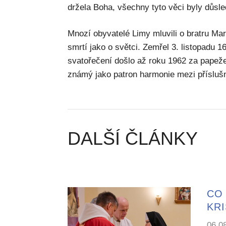
držela Boha, všechny tyto věci byly důsle
Mnozí obyvatelé Limy mluvili o bratru Mar
smrtí jako o světci. Zemřel 3. listopadu 1
svatořečení došlo až roku 1962 za papež
známý jako patron harmonie mezi přísluš
DALŠÍ ČLÁNKY
CO 
KR
06.0