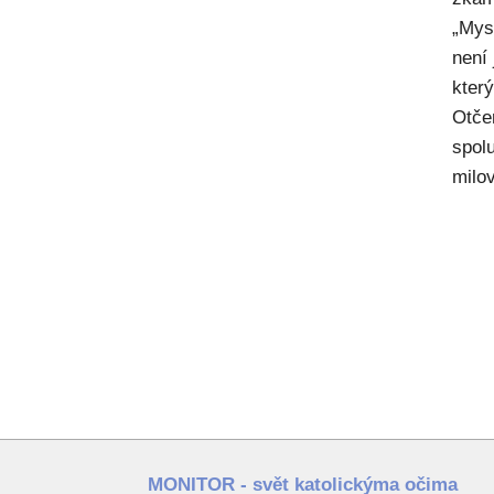
„Mysl
není
kter
Otče
spol
milov
MONITOR - svět katolickýma očima