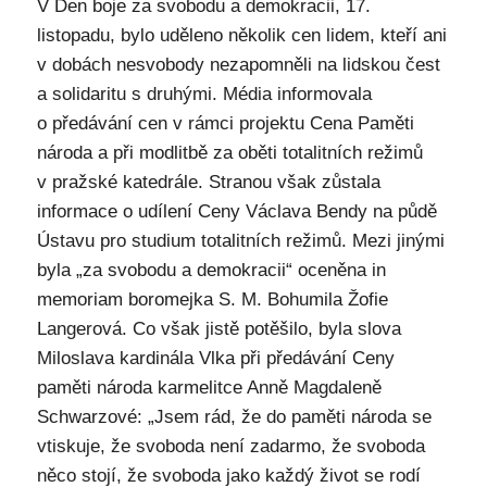
V Den boje za svobodu a demokracii, 17.
listopadu, bylo uděleno několik cen lidem, kteří ani
v dobách nesvobody nezapomněli na lidskou čest
a solidaritu s druhými. Média informovala
o předávání cen v rámci projektu Cena Paměti
národa a při modlitbě za oběti totalitních režimů
v pražské katedrále. Stranou však zůstala
informace o udílení Ceny Václava Bendy na půdě
Ústavu pro studium totalitních režimů. Mezi jinými
byla „za svobodu a demokracii“ oceněna in
memoriam boromejka S. M. Bohumila Žofie
Langerová. Co však jistě potěšilo, byla slova
Miloslava kardinála Vlka při předávání Ceny
paměti národa karmelitce Anně Magdaleně
Schwarzové: „Jsem rád, že do paměti národa se
vtiskuje, že svoboda není zadarmo, že svoboda
něco stojí, že svoboda jako každý život se rodí