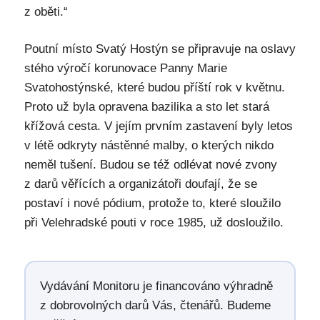
z oběti.“
Poutní místo Svatý Hostýn se připravuje na oslavy
stého výročí korunovace Panny Marie
Svatohostýnské, které budou příští rok v květnu.
Proto už byla opravena bazilika a sto let stará
křížová cesta. V jejím prvním zastavení byly letos
v létě odkryty nástěnné malby, o kterých nikdo
neměl tušení. Budou se též odlévat nové zvony
z darů věřících a organizátoři doufají, že se
postaví i nové pódium, protože to, které sloužilo
při Velehradské pouti v roce 1985, už dosloužilo.
Vydávání Monitoru je financováno výhradně
z dobrovolných darů Vás, čtenářů. Budeme