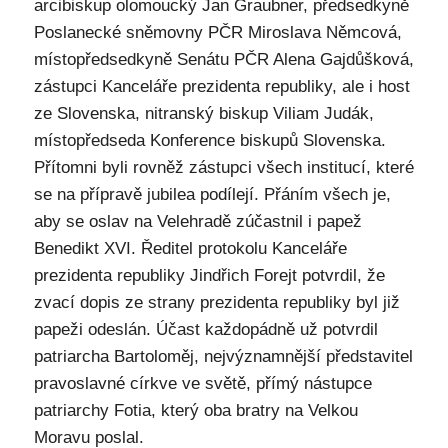
arcibiskup olomoucký Jan Graubner, předsedkyně
Poslanecké sněmovny PČR Miroslava Němcová,
místopředsedkyně Senátu PČR Alena Gajdůšková,
zástupci Kanceláře prezidenta republiky, ale i host
ze Slovenska, nitranský biskup Viliam Judák,
místopředseda Konference biskupů Slovenska.
Přítomni byli rovněž zástupci všech institucí, které
se na přípravě jubilea podílejí. Přáním všech je,
aby se oslav na Velehradě zúčastnil i papež
Benedikt XVI. Ředitel protokolu Kanceláře
prezidenta republiky Jindřich Forejt potvrdil, že
zvací dopis ze strany prezidenta republiky byl již
papeži odeslán. Účast každopádně už potvrdil
patriarcha Bartoloměj, nejvýznamnější představitel
pravoslavné církve ve světě, přímý nástupce
patriarchy Fotia, který oba bratry na Velkou
Moravu poslal.