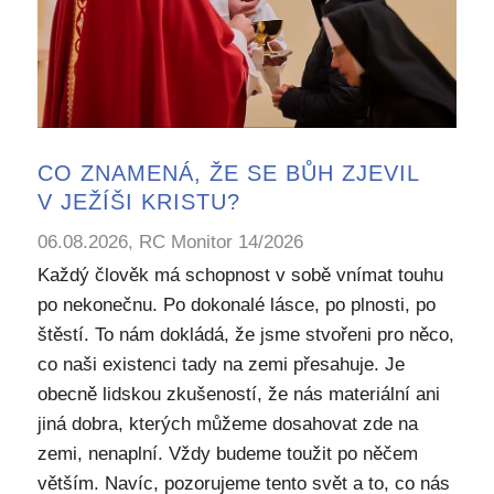
CO ZNAMENÁ, ŽE SE BŮH ZJEVIL
V JEŽÍŠI KRISTU?
06.08.2026, RC Monitor 14/2026
Každý člověk má schopnost v sobě vnímat touhu
po nekonečnu. Po dokonalé lásce, po plnosti, po
štěstí. To nám dokládá, že jsme stvořeni pro něco,
co naši existenci tady na zemi přesahuje. Je
obecně lidskou zkušeností, že nás materiální ani
jiná dobra, kterých můžeme dosahovat zde na
zemi, nenaplní. Vždy budeme toužit po něčem
větším. Navíc, pozorujeme tento svět a to, co nás