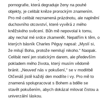
pornografie, která degraduje ženy na pouhé
objekty, je celibát kněze prorockým znamením.
Pro mě celibát neznamená prázdnotu, ale naplnění
duchovního otcovství, které vyvěrá z mého
kněžského svěcení. Bůh mě nepovolal k tomu,
aby nechal mé srdce zkamenět. Nepatřím k těm, o
kterých básník Charles Péguy napsal: „Myslí si,
že milují Boha, protože nemilují nikoho.“ Naopak.
Celibát není jen statickým darem, ale především
pokladem mého života, který musím vědomě
bránit. „Neuveď nás v pokušení,“ se v modlitbě
Otčenáš jistě každý den modlíte i vy. Pro mě to
znamená spolupracovat s Bohem a bděle se
stavět pokušením, abych dokázal milovat čistou a
univerzální láskou.