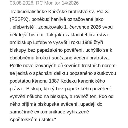
03.08.2026, RC Monitor 14/2026
Tradicionalistické Kněžské bratrstvo sv. Pia X.
(FSSPX), poněkud hanlivě označované jako
„lefebvristé“, zopakovalo 1. července 2026 svou
někdejší historii. Tak jako zakladatel bratrstva
arcibiskup Lefebvre vysvětil roku 1988 čtyři
biskupy bez papežského pověření, uchýlilo se k
obdobnému kroku i současné vedení bratrstva.
Podle novelizovaných církevních trestních norem
se jedná o spáchání deliktu popsaného skutkovou
podstatou kánonu 1387 Kodexu kanonického
práva: „Biskup, který bez papežského pověření
vysvětí někoho na biskupa, a rovněž ten, kdo od
něho přijímá biskupské svěcení, upadají do
samočinné exkomunikace vyhrazené
Apoštolskému stolci.“