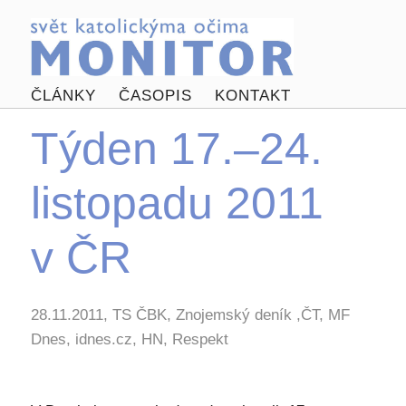
ČLÁNKY
ČASOPIS
KONTAKT
Týden 17.–24.
listopadu 2011
v ČR
28.11.2011, TS ČBK, Znojemský deník ,ČT, MF
Dnes, idnes.cz, HN, Respekt