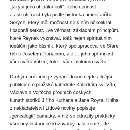
„jakýsi jeho oficiální kult“. Jeho cennost
a autentičnost byla podle historika umění Jiřího
Šerých, který měl možnost se s ním několikrát
i osobně setkat, „ve věrnosti základním principům,
které Reynek vyznával, totiž nejen spirituálním
ideálům jako básník, který spolupracoval ve Staré
říši s Josefem Florianem, ale … jeho upřímnost
vůči světu vůbec, totiž i vůči civilnímu světu.“
Druhým počinem je vydání dosud nejdetailnější
publikace o pražské katedrále Katedrála sv. Víta,
Václava a Vojtěcha předních českých
kunsthistoriků Jiřího Kuthana a Jana Royta. Kniha
z nakladatelství Lidové noviny popisuje
„genealogii“ památky, v níž se odrazily prakticky
všechny historické křižovatky naší země. „Je