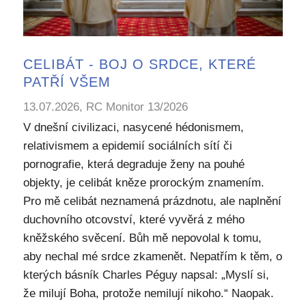
CELIBÁT - BOJ O SRDCE, KTERÉ
PATŘÍ VŠEM
13.07.2026, RC Monitor 13/2026
V dnešní civilizaci, nasycené hédonismem,
relativismem a epidemií sociálních sítí či
pornografie, která degraduje ženy na pouhé
objekty, je celibát kněze prorockým znamením.
Pro mě celibát neznamená prázdnotu, ale naplnění
duchovního otcovství, které vyvěrá z mého
kněžského svěcení. Bůh mě nepovolal k tomu,
aby nechal mé srdce zkamenět. Nepatřím k těm, o
kterých básník Charles Péguy napsal: „Myslí si,
že milují Boha, protože nemilují nikoho.“ Naopak.