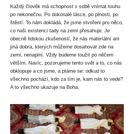
Každý člověk má schopnost v sobě vnímat touhu
po nekonečnu. Po dokonalé lásce, po plnosti, po
štěstí. To nám dokládá, že jsme stvořeni pro něco,
co naši existenci tady na zemi přesahuje. Je
obecně lidskou zkušeností, že nás materiální ani
jiná dobra, kterých můžeme dosahovat zde na
zemi, nenaplní. Vždy budeme toužit po něčem
větším. Navíc, pozorujeme tento svět a to, co nás
obklopuje a co jsme, a ptáme se: odkud to
všechno pochází, kdo za tím je, kam nás to vede?
A to všechno ukazuje na Boha.