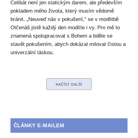
Celibát není jen statickým darem, ale především
pokladem mého života, který musím vědomě
bránit. „Neuveď nás v pokušení,“ se v modlitbě
Otčenáš jistě každý den modlíte i vy. Pro mě to
znamená spolupracovat s Bohem a bděle se
stavět pokušením, abych dokázal milovat čistou a
univerzální láskou.
NAČÍST DALŠÍ
ČLÁNKY E-MAILEM