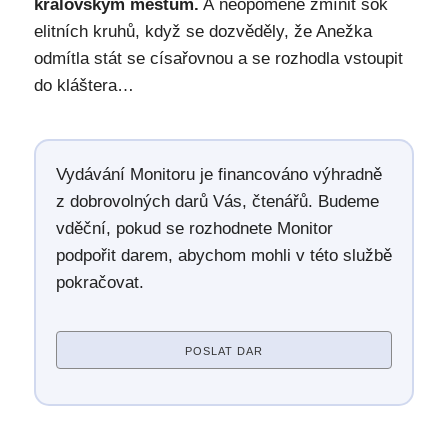
královským městům.
A neopomene zmínit šok
elitních kruhů, když se dozvěděly, že Anežka
odmítla stát se císařovnou a se rozhodla vstoupit
do kláštera…
Vydávání Monitoru je financováno výhradně
z dobrovolných darů Vás, čtenářů. Budeme
vděční, pokud se rozhodnete Monitor
podpořit darem, abychom mohli v této službě
pokračovat.
POSLAT DAR