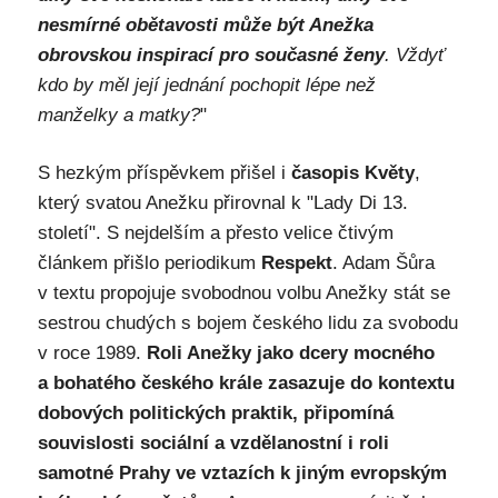
nesmírné obětavosti může být Anežka
obrovskou inspirací pro současné ženy
. Vždyť
kdo by měl její jednání pochopit lépe než
manželky a matky?
"
S hezkým příspěvkem přišel i
časopis Květy
,
který svatou Anežku přirovnal k "Lady Di 13.
století". S nejdelším a přesto velice čtivým
článkem přišlo periodikum
Respekt
. Adam Šůra
v textu propojuje svobodnou volbu Anežky stát se
sestrou chudých s bojem českého lidu za svobodu
v roce 1989.
Roli Anežky jako dcery mocného
a bohatého českého krále zasazuje do kontextu
dobových politických praktik, připomíná
souvislosti sociální a vzdělanostní i roli
samotné Prahy ve vztazích k jiným evropským