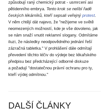
způsobují raný chemický potrat - usmrcení asi
pětidenního embrya.
Tento krok se nelíbí řadě
českých lékárníků, kteří sepsali veřejný
protest
.
V něm chtějí dát najevo, že "nežijeme ve světě
neomezených možností, kde je vše dovoleno, jak
se nám snaží vnutit reklamní slogany. Odmítáme
iluzi, že následky neodpovědného jednání řeší
zázračná tabletka." V prohlášení dále odmítají
převedení těchto léčiv do výdeje bez lékařského
předpisu bez předcházející odborné diskuze
a požadují "dostatečnou právní ochranu pro ty,
kteří výdej odmítnou."
DALŠÍ ČLÁNKY