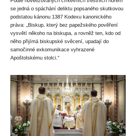
Podle novelizovaných církevních trestních norem
se jedná o spáchání deliktu popsaného skutkovou
podstatou kánonu 1387 Kodexu kanonického
práva: „Biskup, který bez papežského pověření
vysvětí někoho na biskupa, a rovněž ten, kdo od
něho přijímá biskupské svěcení, upadají do
samočinné exkomunikace vyhrazené
Apoštolskému stolci.“