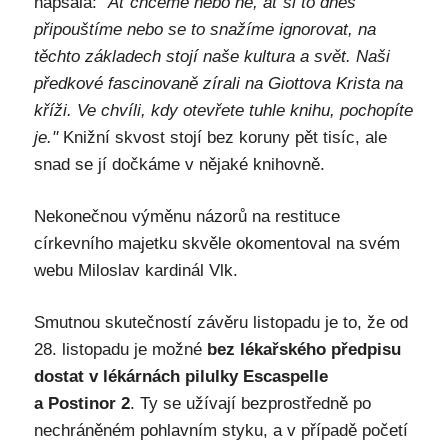
napsala:
"Ať chceme nebo ne, ať si to dnes
připouštíme nebo se to snažíme ignorovat, na
těchto základech stojí naše kultura a svět. Naši
předkové fascinovaně zírali na Giottova Krista na
kříži. Ve chvíli, kdy otevřete tuhle knihu, pochopíte
je."
Knižní skvost stojí bez koruny pět tisíc, ale
snad se jí dočkáme v nějaké knihovně.
Nekonečnou výměnu názorů na restituce
církevního majetku skvěle okomentoval na svém
webu Miloslav kardinál Vlk.
Smutnou skutečností závěru listopadu je to, že od
28. listopadu je možné
bez lékařského předpisu
dostat v lékárnách pilulky Escaspelle
a Postinor 2
. Ty se užívají bezprostředně po
nechráněném pohlavním styku, a v případě početí