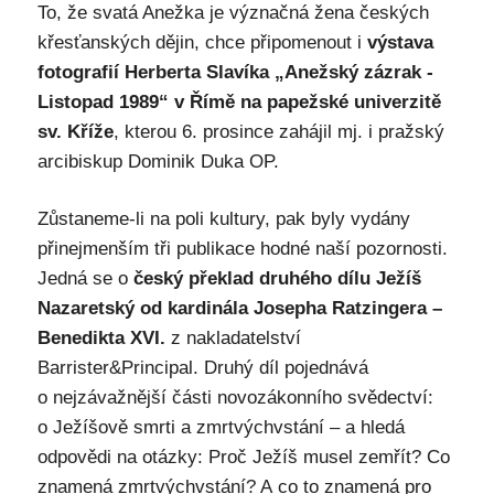
To, že svatá Anežka je význačná žena českých
křesťanských dějin, chce připomenout i
výstava
fotografií Herberta Slavíka „Anežský zázrak -
Listopad 1989“ v Římě na papežské univerzitě
sv. Kříže
, kterou 6. prosince zahájil mj. i pražský
arcibiskup Dominik Duka OP.
Zůstaneme-li na poli kultury, pak byly vydány
přinejmenším tři publikace hodné naší pozornosti.
Jedná se o
český překlad druhého dílu Ježíš
Nazaretský od kardinála Josepha Ratzingera –
Benedikta XVI.
z nakladatelství
Barrister&Principal. Druhý díl pojednává
o nejzávažnější části novozákonního svědectví:
o Ježíšově smrti a zmrtvýchvstání – a hledá
odpovědi na otázky: Proč Ježíš musel zemřít? Co
znamená zmrtvýchvstání? A co to znamená pro