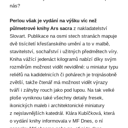
nás?
Perlou však je vydání na výšku víc než
půlmetrové knihy Ars sacra
z nakladatelství
Slovart. Publikace na osmi stech stranách mapuje
dvě tisíciletí křesťanského umění a to v malbě,
stavitelství, sochařství i užitných předmětech víry.
Kniha vážící jedenáct kilogramů nabízí díky svým
rozměrům možnost vidět neviděné: u miniatur typu
reliéfů na kadidelnicích či pohárech je trojnásobně
zvětší, takže čtenář má možnost vidět výrazy
tváří i záhyby rouch jako pod lupou. Na tak velké
ploše vyniknou také všechny detaily fresek,
ikonických maleb i architektonické miniatury
z nejslavnějších katedrál. Klára Kubíčková, která
o vydání knihy informovala v MF Dnes, o ní