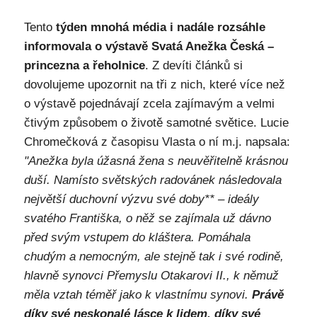
Tento
týden mnohá média i nadále rozsáhle
informovala o výstavě Svatá Anežka Česká –
princezna a řeholnice
. Z devíti článků si
dovolujeme upozornit na tři z nich, které více než
o výstavě pojednávají zcela zajímavým a velmi
čtivým způsobem o životě samotné světice. Lucie
Chromečková z časopisu Vlasta o ní m.j. napsala:
"Anežka byla úžasná žena s neuvěřitelně krásnou
duší. Namísto světských radovánek následovala
největší duchovní výzvu své doby** – ideály
svatého Františka, o něž se zajímala už dávno
před svým vstupem do kláštera. Pomáhala
chudým a nemocným, ale stejně tak i své rodině,
hlavně synovci Přemyslu Otakarovi II., k němuž
měla vztah téměř jako k vlastnímu synovi.
Právě
díky své neskonalé lásce k lidem, díky své