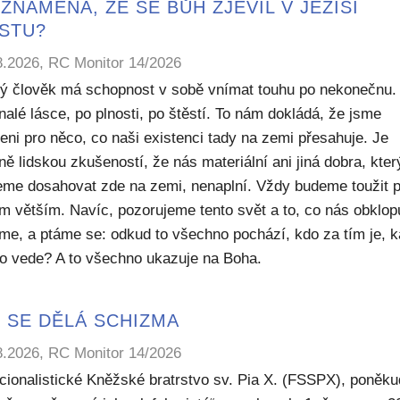
ZNAMENÁ, ŽE SE BŮH ZJEVIL V JEŽÍŠI
ISTU?
8.2026, RC Monitor 14/2026
ý člověk má schopnost v sobě vnímat touhu po nekonečnu.
alé lásce, po plnosti, po štěstí. To nám dokládá, že jsme
eni pro něco, co naši existenci tady na zemi přesahuje. Je
ě lidskou zkušeností, že nás materiální ani jiná dobra, kte
me dosahovat zde na zemi, nenaplní. Vždy budeme toužit 
m větším. Navíc, pozorujeme tento svět a to, co nás obklop
sme, a ptáme se: odkud to všechno pochází, kdo za tím je, 
to vede? A to všechno ukazuje na Boha.
 SE DĚLÁ SCHIZMA
8.2026, RC Monitor 14/2026
icionalistické Kněžské bratrstvo sv. Pia X. (FSSPX), poněku