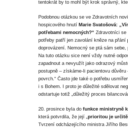
tentokrát by to mohl být krok správný, kt
Podobnou otázkou se ve Zdravotních novi
hospicového hnutí
Marie Svatošová: „Ví
potřebami nemocných?“
Zdravotníci se
potřeby patří jen zavolání kněze na přání
doprovázení. Nemocný se ptá sám sebe, p
Na tuto otázku sice není vždy nutné odpov
zapadnout a nevyužít jako odrazový můst
postupně – získáme-li pacientovu důvěru 
povrch.“ Často jde také o potřebu usmířen
i s Bohem. I proto je důležité sdělovat 
odstartuje totiž „důležitý proces bilancová
20. prosince byla do
funkce ministryně 
která potvrdila, že její „
prioritou je určit
Tvrzení odcházejícího ministra Jiřího Be