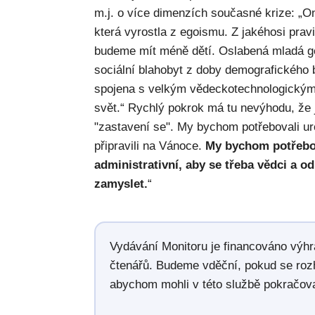
m.j. o více dimenzích současné krize: „O
která vyrostla z egoismu. Z jakéhosi prav
budeme mít méně dětí. Oslabená mladá g
sociální blahobyt z doby demografického 
spojena s velkým vědeckotechnologickým
svět.“ Rychlý pokrok má tu nevýhodu, že j
"zastavení se". My bychom potřebovali ur
připravili na Vánoce.
My bychom potřebov
administrativní, aby se třeba vědci a o
zamyslet.
“
Vydávání Monitoru je financováno výh
čtenářů. Budeme vděční, pokud se roz
abychom mohli v této službě pokračova