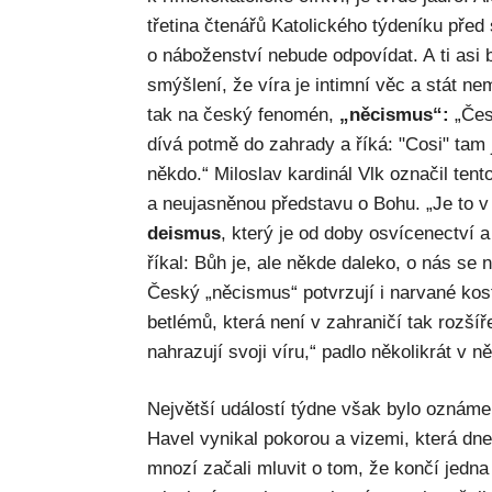
třetina čtenářů Katolického týdeníku před
o náboženství nebude odpovídat. A ti asi b
smýšlení, že víra je intimní věc a stát n
tak na český fenomén,
„něcismus“:
„Čes
dívá potmě do zahrady a říká: "Cosi" tam
někdo.“ Miloslav kardinál Vlk označil ten
a neujasněnou představu o Bohu. „Je to v 
deismus
, který je od doby osvícenectví
říkal: Bůh je, ale někde daleko, o nás se
Český „něcismus“ potvrzují i narvané kost
betlémů, která není v zahraničí tak rozší
nahrazují svoji víru,“ padlo několikrát v n
Největší událostí týdne však bylo oznám
Havel vynikal pokorou a vizemi, která dne
mnozí začali mluvit o tom, že končí jedn