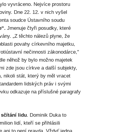
bylo vyvráceno. Nejvíce prostoru
oviny. Dne 22. 12. v nich vyšel
tenta soudce Ústavního soudu
e“.
Jmenuje čtyři posudky, které
vány. „Z těchto nálezů plyne, že
blasti povahy církevního majetku,
rotiústavní nečinnosti zákonodárce,"
podle něhož by bylo možno majetek
i zde jsou církve a další subjekty,
 nikoli stát, který by měl vracet
tandardem lidských práv i svými
pěvku odkazuje na příslušné paragrafy
y
sčítání lidu
. Dominik Duka to
lion lidí, kteří se přihlásili
le ani to není pravda. Vždyť jedna