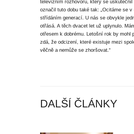
televizním rozhovoru, který se uskutečni
označil tuto dobu také tak: „Ocitáme se v
střídáním generací. U nás se obvykle jedn
otřásá. A těch dvacet let už uplynulo. M
otřesem k dobrému. Letošní rok by mohl 
zdá, že odcizení, které existuje mezi spol
věčně a nemůže se zhoršovat.“
DALŠÍ ČLÁNKY