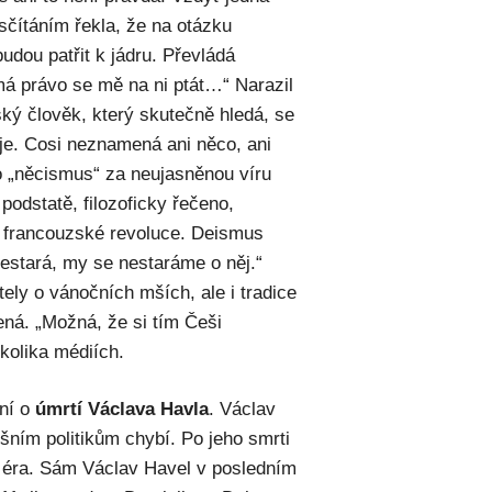
 sčítáním řekla, že na otázku
udou patřit k jádru. Převládá
emá právo se mě na ni ptát…“ Narazil
ký člověk, který skutečně hledá, se
 je. Cosi neznamená ani něco, ani
to „něcismus“ za neujasněnou víru
podstatě, filozoficky řečeno,
 a francouzské revoluce. Deismus
 nestará, my se nestaráme o něj.“
ely o vánočních mších, ale i tradice
řená. „Možná, že si tím Češi
ěkolika médiích.
ení o
úmrtí Václava Havla
. Václav
šním politikům chybí. Po jeho smrti
a éra. Sám Václav Havel v posledním