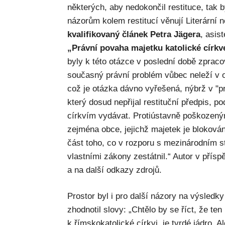
některých, aby nedokončil restituce, tak 
názorům kolem restitucí věnují Literární n
kvalifikovaný článek Petra Jägera
, asis
„Právní povaha majetku katolické církv
byly k této otázce v poslední době zpraco
současný právní problém vůbec neleží v o
což je otázka dávno vyřešená, nýbrž v "p
který dosud nepřijal restituční předpis, 
církvím vydávat. Protiústavně poškozeným
zejména obce, jejichž majetek je blokován,
část toho, co v rozporu s mezinárodním s
vlastními zákony zestátnil.“ Autor v přís
a na další odkazy zdrojů.
Prostor byl i pro další názory na výsledk
zhodnotil slovy: „Chtělo by se říct, že ten mi
k římskokatolické církvi, je tvrdé jádro. A