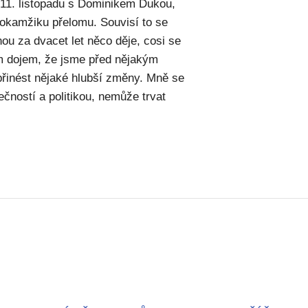
l 11. listopadu s Dominikem Dukou,
 okamžiku přelomu. Souvisí to se
ou za dvacet let něco děje, cosi se
ám dojem, že jsme před nějakým
přinést nějaké hlubší změny. Mně se
ečností a politikou, nemůže trvat