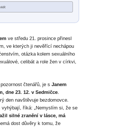
DAR
kem
ve středu 21. prosince přinesl
m, ve kterých ji nevěřící nechápou
boženstvím, otázka kolem sexuálního
uálové, celibát a role žen v církvi,
í pozornost čtenářů, je s
Janem
, dne 23. 12. v Sedmičce
.
ědrý den navštěvuje bezdomovce.
vyhýbají, říká: „Nemyslím si, že se
ažil silné zranění v lásce, má
emá dost důvěry k tomu, že