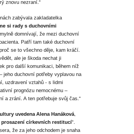
erý znovu nezraní.“
nách zabývala zakladatelka
me si rady s duchovními
 mylně domnívají, že mezi duchovní
 pacienta. Patří tam také duchovní
roč se to všechno děje, kam kráčí.
ědět, ale je škoda nechat ji
ek pro další komunikaci, během níž
– jeho duchovní potřeby vyplavou na
í, uzdravení vztahů - s lidmi
negativní prognózu nemocnému –
ní a zrání. A ten potřebuje svůj čas.“
kultury uvedena Alena Hanáková
,
ě prosazení církevních restitucí
“.
ssera, že za jeho odchodem je snaha