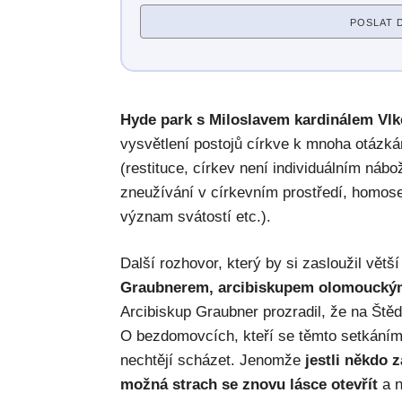
POSLAT 
Hyde park s Miloslavem kardinálem Vl
vysvětlení postojů církve k mnoha otázká
(restituce, církev není individuálním ná
zneužívání v církevním prostředí, homosex
význam svátostí etc.).
Další rozhovor, který by si zasloužil větš
Graubnerem, arcibiskupem olomouckým
Arcibiskup Graubner prozradil, že na Št
O bezdomovcích, kteří se těmto setkáním 
nechtějí scházet. Jenomže
jestli někdo z
možná strach se znovu lásce otevřít
a n