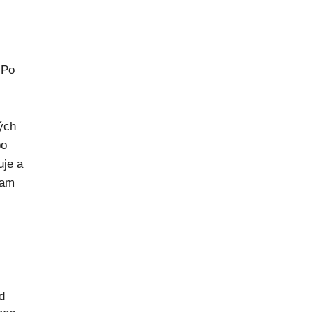
 Po
rých
po
uje a
kam
d