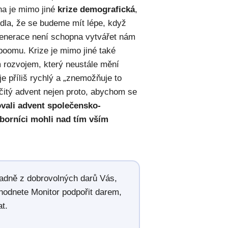
na je mimo jiné
krize demografická
,
idla, že se budeme mít lépe, když
enerace není schopna vytvářet nám
boomu. Krize je mimo jiné také
 rozvojem, který neustále mění
e příliš rychlý a „znemožňuje to
čitý advent nejen proto, abychom se
ali advent společensko-
dborníci mohli nad tím vším
radně z dobrovolných darů Vás,
hodnete Monitor podpořit darem,
t.