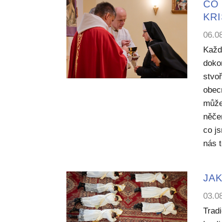
CO 
KR
06.0
Každ
dokon
stvoř
obecn
může
něče
co j
nás 
JAK
03.0
Trad