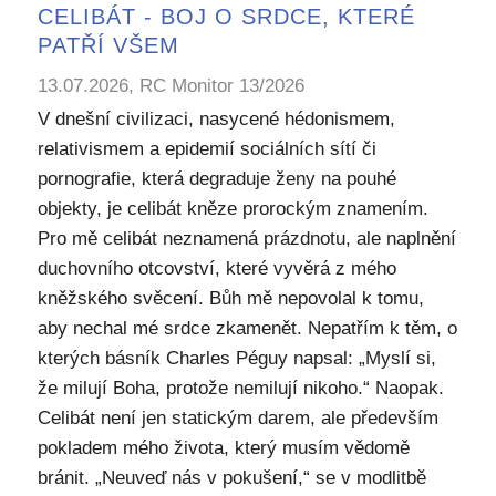
CELIBÁT - BOJ O SRDCE, KTERÉ
PATŘÍ VŠEM
13.07.2026, RC Monitor 13/2026
V dnešní civilizaci, nasycené hédonismem,
relativismem a epidemií sociálních sítí či
pornografie, která degraduje ženy na pouhé
objekty, je celibát kněze prorockým znamením.
Pro mě celibát neznamená prázdnotu, ale naplnění
duchovního otcovství, které vyvěrá z mého
kněžského svěcení. Bůh mě nepovolal k tomu,
aby nechal mé srdce zkamenět. Nepatřím k těm, o
kterých básník Charles Péguy napsal: „Myslí si,
že milují Boha, protože nemilují nikoho.“ Naopak.
Celibát není jen statickým darem, ale především
pokladem mého života, který musím vědomě
bránit. „Neuveď nás v pokušení,“ se v modlitbě