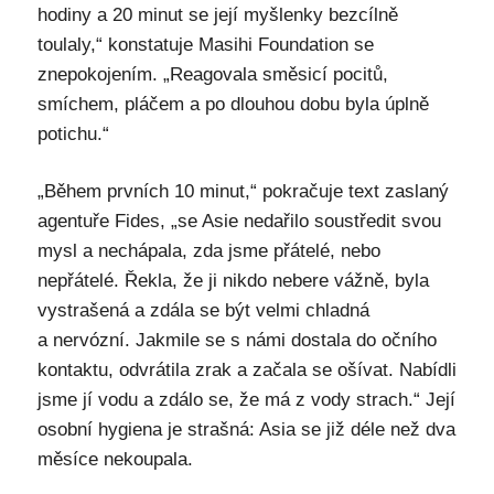
hodiny a 20 minut se její myšlenky bezcílně
toulaly,“ konstatuje Masihi Foundation se
znepokojením. „Reagovala směsicí pocitů,
smíchem, pláčem a po dlouhou dobu byla úplně
potichu.“
„Během prvních 10 minut,“ pokračuje text zaslaný
agentuře Fides, „se Asie nedařilo soustředit svou
mysl a nechápala, zda jsme přátelé, nebo
nepřátelé. Řekla, že ji nikdo nebere vážně, byla
vystrašená a zdála se být velmi chladná
a nervózní. Jakmile se s námi dostala do očního
kontaktu, odvrátila zrak a začala se ošívat. Nabídli
jsme jí vodu a zdálo se, že má z vody strach.“ Její
osobní hygiena je strašná: Asia se již déle než dva
měsíce nekoupala.