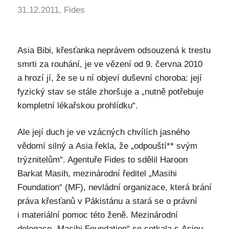
31.12.2011, Fides
Asia Bibi, křesťanka neprávem odsouzená k trestu
smrti za rouhání, je ve vězení od 9. června 2010
a hrozí jí, že se u ní objeví duševní choroba: její
fyzický stav se stále zhoršuje a „nutně potřebuje
kompletní lékařskou prohlídku“.
Ale její duch je ve vzácných chvílích jasného
vědomí silný a Asia řekla, že „odpouští** svým
trýznitelům“. Agentuře Fides to sdělil Haroon
Barkat Masih, mezinárodní ředitel „Masihi
Foundation“ (MF), nevládní organizace, která brání
práva křesťanů v Pákistánu a stará se o právní
i materiální pomoc této ženě. Mezinárodní
delegace „Masihi Foundation“ se setkala s Asiou