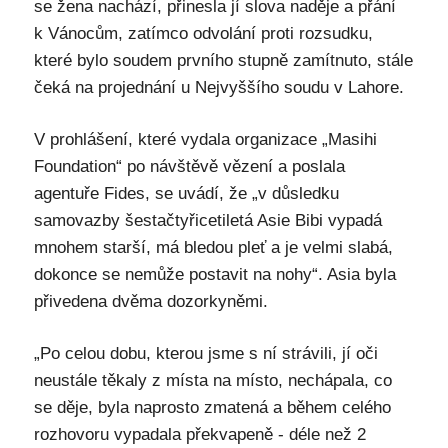
se žena nachází, přinesla jí slova naděje a přání
k Vánocům, zatímco odvolání proti rozsudku,
které bylo soudem prvního stupně zamítnuto, stále
čeká na projednání u Nejvyššího soudu v Lahore.
V prohlášení, které vydala organizace „Masihi
Foundation“ po návštěvě vězení a poslala
agentuře Fides, se uvádí, že „v důsledku
samovazby šestačtyřicetiletá Asie Bibi vypadá
mnohem starší, má bledou pleť a je velmi slabá,
dokonce se nemůže postavit na nohy“. Asia byla
přivedena dvěma dozorkyněmi.
„Po celou dobu, kterou jsme s ní strávili, jí oči
neustále těkaly z místa na místo, nechápala, co
se děje, byla naprosto zmatená a během celého
rozhovoru vypadala překvapeně - déle než 2