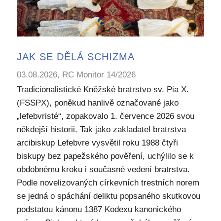
JAK SE DĚLÁ SCHIZMA
03.08.2026, RC Monitor 14/2026
Tradicionalistické Kněžské bratrstvo sv. Pia X.
(FSSPX), poněkud hanlivě označované jako
„lefebvristé“, zopakovalo 1. července 2026 svou
někdejší historii. Tak jako zakladatel bratrstva
arcibiskup Lefebvre vysvětil roku 1988 čtyři
biskupy bez papežského pověření, uchýlilo se k
obdobnému kroku i současné vedení bratrstva.
Podle novelizovaných církevních trestních norem
se jedná o spáchání deliktu popsaného skutkovou
podstatou kánonu 1387 Kodexu kanonického