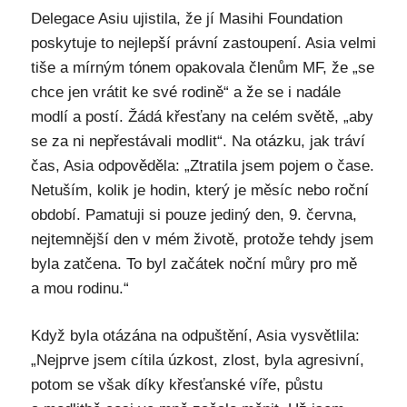
Delegace Asiu ujistila, že jí Masihi Foundation
poskytuje to nejlepší právní zastoupení. Asia velmi
tiše a mírným tónem opakovala členům MF, že „se
chce jen vrátit ke své rodině“ a že se i nadále
modlí a postí. Žádá křesťany na celém světě, „aby
se za ni nepřestávali modlit“. Na otázku, jak tráví
čas, Asia odpověděla: „Ztratila jsem pojem o čase.
Netuším, kolik je hodin, který je měsíc nebo roční
období. Pamatuji si pouze jediný den, 9. června,
nejtemnější den v mém životě, protože tehdy jsem
byla zatčena. To byl začátek noční můry pro mě
a mou rodinu.“
Když byla otázána na odpuštění, Asia vysvětlila:
„Nejprve jsem cítila úzkost, zlost, byla agresivní,
potom se však díky křesťanské víře, půstu