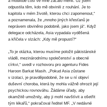
a modlitbě cosi ve mně začalo měnit. Už jsem
odpustila těm, kdo mě obvinili z rouhání. Je to
kapitola v mém životě, kterou chci zapomenout,“
a poznamenala, že „mnoho jiných křesťanů je
neprávem obviněno podobně, jako jsem já“. Když
delegace odcházela, Asia vypadala vyděšená
a křičela v slzách: „Kdy mě propustí?“
„To je otázka, kterou musíme položit pákistánské
vládě, mezinárodnímu společenství a obecné
církvi,“ uvedl v rozhovoru pro agenturu Fides
Haroon Barkat Masih. „Pokud Asia zůstane
v izolaci, je pravděpodobné, že se u ní objeví
duševní choroba, která by mohla vážně ohrozit její
psychickou rovnováhu. Žádáme úřady, aby
okamžitě umožnily, aby ji mohl navštívit a ošetřit
tým lékařů,“ pokračoval ředitel MF. „V nedávné