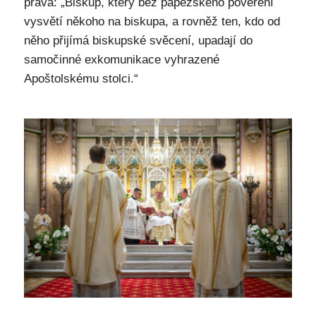
práva: „Biskup, který bez papežského pověření
vysvětí někoho na biskupa, a rovněž ten, kdo od
něho přijímá biskupské svěcení, upadají do
samočinné exkomunikace vyhrazené
Apoštolskému stolci.“