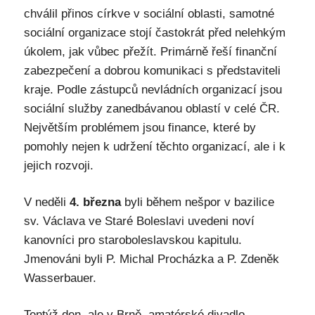
chválil přinos církve v sociální oblasti, samotné
sociální organizace stojí častokrát před nelehkým
úkolem, jak vůbec přežít. Primárně řeší finanční
zabezpečení a dobrou komunikaci s představiteli
kraje. Podle zástupců nevládních organizací jsou
sociální služby zanedbávanou oblastí v celé ČR.
Největším problémem jsou finance, které by
pomohly nejen k udržení těchto organizací, ale i k
jejich rozvoji.
V neděli
4. března
byli během nešpor v bazilice
sv. Václava ve Staré Boleslavi uvedeni noví
kanovníci pro staroboleslavskou kapitulu.
Jmenováni byli P. Michal Procházka a P. Zdeněk
Wasserbauer.
Tentýž den, ale v Brně, amatérské divadlo