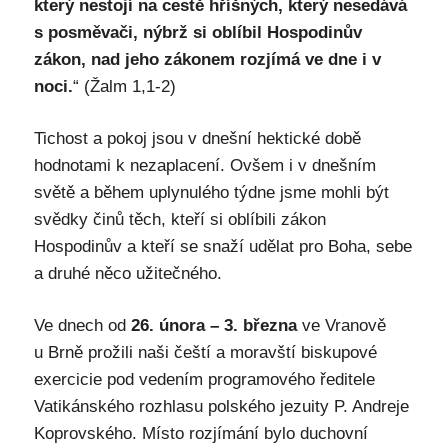
který nestojí na cestě hříšných, který nesedává
s posměvači, nýbrž si oblíbil Hospodinův
zákon, nad jeho zákonem rozjímá ve dne i v
noci.
“ (Žalm 1,1-2)
Tichost a pokoj jsou v dnešní hektické době
hodnotami k nezaplacení. Ovšem i v dnešním
světě a během uplynulého týdne jsme mohli být
svědky činů těch, kteří si oblíbili zákon
Hospodinův a kteří se snaží udělat pro Boha, sebe
a druhé něco užitečného.
Ve dnech od
26. února – 3. března
ve Vranově
u Brně prožili naši čeští a moravští biskupové
exercicie pod vedením programového ředitele
Vatikánského rozhlasu polského jezuity P. Andreje
Koprovského. Místo rozjímání bylo duchovní