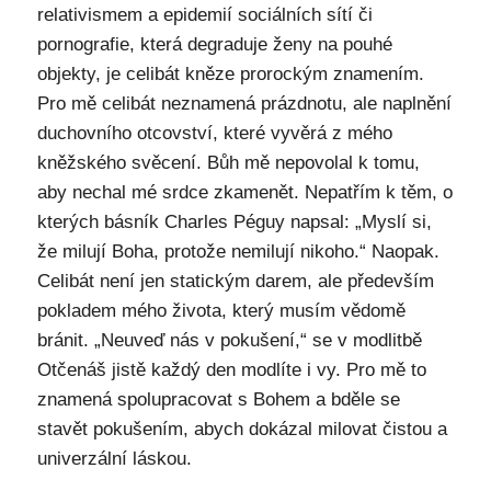
relativismem a epidemií sociálních sítí či
pornografie, která degraduje ženy na pouhé
objekty, je celibát kněze prorockým znamením.
Pro mě celibát neznamená prázdnotu, ale naplnění
duchovního otcovství, které vyvěrá z mého
kněžského svěcení. Bůh mě nepovolal k tomu,
aby nechal mé srdce zkamenět. Nepatřím k těm, o
kterých básník Charles Péguy napsal: „Myslí si,
že milují Boha, protože nemilují nikoho.“ Naopak.
Celibát není jen statickým darem, ale především
pokladem mého života, který musím vědomě
bránit. „Neuveď nás v pokušení,“ se v modlitbě
Otčenáš jistě každý den modlíte i vy. Pro mě to
znamená spolupracovat s Bohem a bděle se
stavět pokušením, abych dokázal milovat čistou a
univerzální láskou.