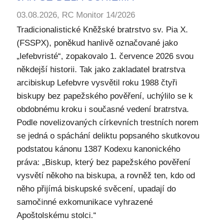
03.08.2026, RC Monitor 14/2026
Tradicionalistické Kněžské bratrstvo sv. Pia X.
(FSSPX), poněkud hanlivě označované jako
„lefebvristé“, zopakovalo 1. července 2026 svou
někdejší historii. Tak jako zakladatel bratrstva
arcibiskup Lefebvre vysvětil roku 1988 čtyři
biskupy bez papežského pověření, uchýlilo se k
obdobnému kroku i současné vedení bratrstva.
Podle novelizovaných církevních trestních norem
se jedná o spáchání deliktu popsaného skutkovou
podstatou kánonu 1387 Kodexu kanonického
práva: „Biskup, který bez papežského pověření
vysvětí někoho na biskupa, a rovněž ten, kdo od
něho přijímá biskupské svěcení, upadají do
samočinné exkomunikace vyhrazené
Apoštolskému stolci.“