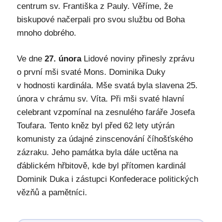
centrum sv. Františka z Pauly. Věříme, že
biskupové načerpali pro svou službu od Boha
mnoho dobrého.
Ve dne
27. února
Lidové noviny přinesly zprávu
o první mši svaté Mons. Dominika Duky
v hodnosti kardinála. Mše svatá byla slavena 25.
února v chrámu sv. Víta. Při mši svaté hlavní
celebrant vzpomínal na zesnulého faráře Josefa
Toufara. Tento kněz byl před 62 lety utýrán
komunisty za údajné zinscenování číhošťského
zázraku. Jeho památka byla dále uctěna na
ďáblickém hřbitově, kde byl přítomen kardinál
Dominik Duka i zástupci Konfederace politických
vězňů a pamětníci.