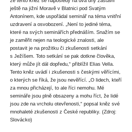
že tento kněz se naposledy na dva dny zastavil
ještě na jižní Moravě v Blatnici pod Svatým
Antonínem, kde uspořádal seminář na téma vnitřní
uzdravení a osvobození. „Není to jediné téma,
které na svých seminářích přednáším. Snažím se
je zaměřit nejen na teologické znalosti, ale
postavit je na prožitku či zkušenosti setkání
s Ježíšem. Toto setkání se pak dotkne člověka,
který může jít dál dopředu,“ přiblížil Elias Vella.
Tento kněz uvádí i zkušenosti s českými věřícími,
o kterých se říká, že jsou nevěřící. „O lidech, kteří
za mnou přicházejí, to ale říci nemohu. Mé
semináře jsou plně obsazeny a mohu říct, že lidé
jsou zde na vrcholu otevřenosti,“ popsal kněz své
mnohaleté zkušenosti z České republiky. (Zdroj:
Slovácko)