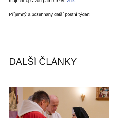
majetek opravdu patří církvi:
zde.
.
Příjemný a požehnaný další postní týden!
DALŠÍ ČLÁNKY