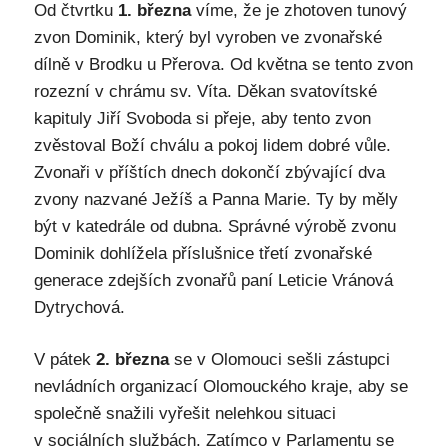
Od čtvrtku
1. března
víme, že je zhotoven tunový
zvon Dominik, který byl vyroben ve zvonařské
dílně v Brodku u Přerova. Od května se tento zvon
rozezní v chrámu sv. Víta. Děkan svatovítské
kapituly Jiří Svoboda si přeje, aby tento zvon
zvěstoval Boží chválu a pokoj lidem dobré vůle.
Zvonaři v příštích dnech dokončí zbývající dva
zvony nazvané Ježíš a Panna Marie. Ty by měly
být v katedrále od dubna. Správné výrobě zvonu
Dominik dohlížela příslušnice třetí zvonařské
generace zdejších zvonařů paní Leticie Vránová
Dytrychová.
V pátek
2. března
se v Olomouci sešli zástupci
nevládních organizací Olomouckého kraje, aby se
společně snažili vyřešit nelehkou situaci
v sociálních službách. Zatímco v Parlamentu se