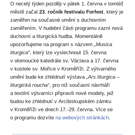
O necelý týden později v pátek 1. června v tomtéž
městě začal
23. ročník festivalu Forfest
, který je
zaměřen na současné umění s duchovním
zaměřením. V hudební části programu zazní nová
duchovní a liturgická hudba. Momentálně
upozorňujeme na program s názvem
„Musica
liturgica“
, který lze vyslechnout 15. června
v olomoucké katedrále sv. Václava a 17. června
v kostele sv. Mořice v Kroměříži. Z výtvarného
umění bude ke zhlédnutí výstava
„Ars liturgica –
liturgická roucha“
, pro niž současní návrháři
a textilní výtvarníci připravili nové modely, jež
budou ke zhlédnutí v Arcibiskupském zámku
v Kroměříži ve dnech 17.-29. června. Více se
o programu dozvíte
na webových stránkách
.