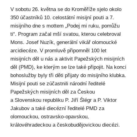
V sobotu 26. května se do Kroměříže sjelo okolo
350 účastníků 10. celostátní misijní pouti a 7.
misijního dne s mottem „Podej mi ruku, pomůžu
ti“. Program začal mší svatou, kterou celebroval
Mons. Josef Nuzík, generální vikář olomoucké
arcidiecéze. V promluvě připomněl 100 let
misijních děl u nás a aktivit Papežských misijních
děl (PMD), ke kterým se lze také připojit. Na konci
bohoslužby byly tři děti přijaty do misijního klubka.
Misijní pouti se zúčastnili národní ředitelé
Papežských misijních děl za Českou
a Slovenskou republiku P. Jiří Šlégr a P. Viktor
Jakubov a také diecézní ředitelé PMD za
olomouckou, ostravsko-opavskou,
královéhradeckou a českobudějovickou diecézi.