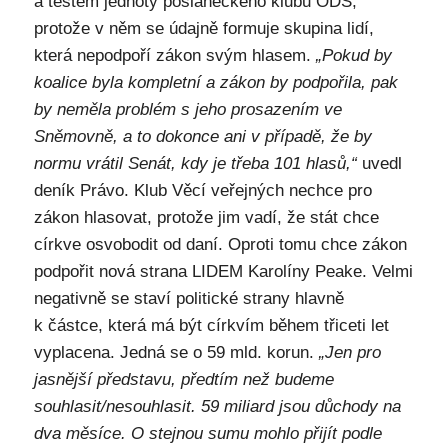
a testem jednoty poslaneckého klubu ODS,
protože v něm se údajně formuje skupina lidí,
která nepodpoří zákon svým hlasem.
„Pokud by
koalice byla kompletní a zákon by podpořila, pak
by neměla problém s jeho prosazením ve
Sněmovně, a to dokonce ani v případě, že by
normu vrátil Senát, kdy je třeba 101 hlasů,“
uvedl
deník Právo. Klub Věcí veřejných nechce pro
zákon hlasovat, protože jim vadí, že stát chce
církve osvobodit od daní. Oproti tomu chce zákon
podpořit nová strana LIDEM Karolíny Peake. Velmi
negativně se staví politické strany hlavně
k částce, která má být církvím během třiceti let
vyplacena. Jedná se o 59 mld. korun.
„Jen pro
jasnější představu, předtím než budeme
souhlasit/nesouhlasit. 59 miliard jsou důchody na
dva měsíce. O stejnou sumu mohlo přijít podle