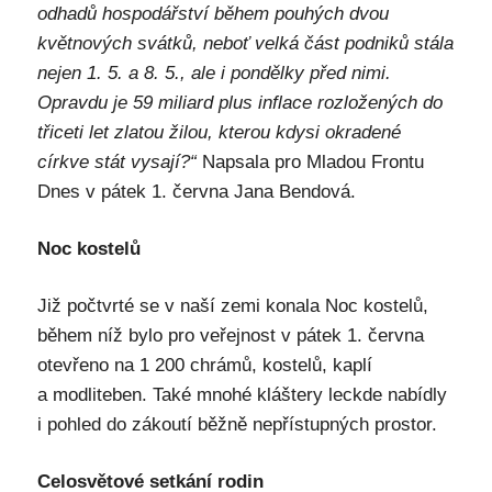
odhadů hospodářství během pouhých dvou
květnových svátků, neboť velká část podniků stála
nejen 1. 5. a 8. 5., ale i pondělky před nimi.
Opravdu je 59 miliard plus inflace rozložených do
třiceti let zlatou žilou, kterou kdysi okradené
církve stát vysají?“
Napsala pro Mladou Frontu
Dnes v pátek 1. června Jana Bendová.
Noc kostelů
Již počtvrté se v naší zemi konala Noc kostelů,
během níž bylo pro veřejnost v pátek 1. června
otevřeno na 1 200 chrámů, kostelů, kaplí
a modliteben. Také mnohé kláštery leckde nabídly
i pohled do zákoutí běžně nepřístupných prostor.
Celosvětové setkání rodin