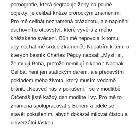
pornografie, která degraduje ženy na pouhé
objekty, je celibát kněze prorockým znamením.
Pro mě celibát neznamená prázdnotu, ale naplnění
duchovního otcovství, které vyvěrá z mého
kněžského svěcení. Bůh mě nepovolal k tomu,
aby nechal mé srdce zkamenět. Nepatřím k těm, o
kterých básník Charles Péguy napsal: „Myslí si,
že milují Boha, protože nemilují nikoho.“ Naopak.
Celibát není jen statickým darem, ale především
pokladem mého života, který musím vědomě
bránit. „Neuveď nás v pokušení,“ se v modlitbě
Otčenáš jistě každý den modlíte i vy. Pro mě to
znamená spolupracovat s Bohem a bděle se
stavět pokušením, abych dokázal milovat čistou a
univerzální láskou.