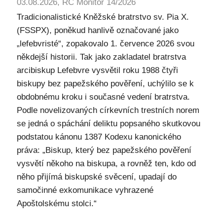
03.08.2026, RC Monitor 14/2026
Tradicionalistické Kněžské bratrstvo sv. Pia X.
(FSSPX), poněkud hanlivě označované jako
„lefebvristé“, zopakovalo 1. července 2026 svou
někdejší historii. Tak jako zakladatel bratrstva
arcibiskup Lefebvre vysvětil roku 1988 čtyři
biskupy bez papežského pověření, uchýlilo se k
obdobnému kroku i současné vedení bratrstva.
Podle novelizovaných církevních trestních norem
se jedná o spáchání deliktu popsaného skutkovou
podstatou kánonu 1387 Kodexu kanonického
práva: „Biskup, který bez papežského pověření
vysvětí někoho na biskupa, a rovněž ten, kdo od
něho přijímá biskupské svěcení, upadají do
samočinné exkomunikace vyhrazené
Apoštolskému stolci.“