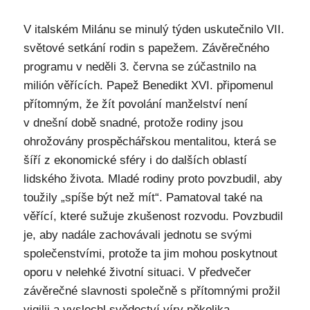
V italském Milánu se minulý týden uskutečnilo VII.
světové setkání rodin s papežem. Závěrečného
programu v neděli 3. června se zúčastnilo na
milión věřících. Papež Benedikt XVI. připomenul
přítomným, že žít povolání manželství není
v dnešní době snadné, protože rodiny jsou
ohrožovány prospěchářskou mentalitou, která se
šíří z ekonomické sféry i do dalších oblastí
lidského života. Mladé rodiny proto povzbudil, aby
toužily „spíše být než mít“. Pamatoval také na
věřící, které sužuje zkušenost rozvodu. Povzbudil
je, aby nadále zachovávali jednotu se svými
společenstvími, protože ta jim mohou poskytnout
oporu v nelehké životní situaci. V předvečer
závěrečné slavnosti společně s přítomnými prožil
vigilii a vyslechl svědectví víry několika