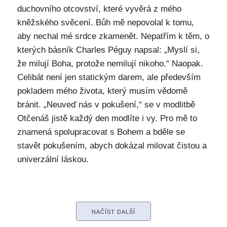
duchovního otcovství, které vyvěrá z mého
kněžského svěcení. Bůh mě nepovolal k tomu,
aby nechal mé srdce zkamenět. Nepatřím k těm, o
kterých básník Charles Péguy napsal: „Myslí si,
že milují Boha, protože nemilují nikoho.“ Naopak.
Celibát není jen statickým darem, ale především
pokladem mého života, který musím vědomě
bránit. „Neuveď nás v pokušení,“ se v modlitbě
Otčenáš jistě každý den modlíte i vy. Pro mě to
znamená spolupracovat s Bohem a bděle se
stavět pokušením, abych dokázal milovat čistou a
univerzální láskou.
NAČÍST DALŠÍ