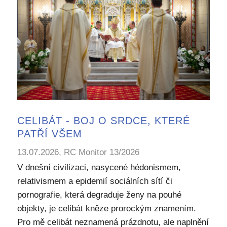
CELIBÁT - BOJ O SRDCE, KTERÉ
PATŘÍ VŠEM
13.07.2026, RC Monitor 13/2026
V dnešní civilizaci, nasycené hédonismem,
relativismem a epidemií sociálních sítí či
pornografie, která degraduje ženy na pouhé
objekty, je celibát kněze prorockým znamením.
Pro mě celibát neznamená prázdnotu, ale naplnění