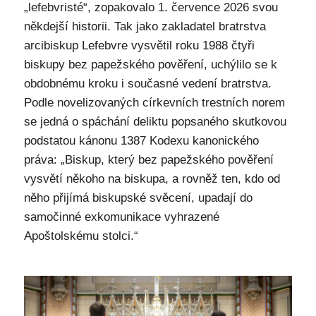
„lefebvristé“, zopakovalo 1. července 2026 svou
někdejší historii. Tak jako zakladatel bratrstva
arcibiskup Lefebvre vysvětil roku 1988 čtyři
biskupy bez papežského pověření, uchýlilo se k
obdobnému kroku i současné vedení bratrstva.
Podle novelizovaných církevních trestních norem
se jedná o spáchání deliktu popsaného skutkovou
podstatou kánonu 1387 Kodexu kanonického
práva: „Biskup, který bez papežského pověření
vysvětí někoho na biskupa, a rovněž ten, kdo od
něho přijímá biskupské svěcení, upadají do
samočinné exkomunikace vyhrazené
Apoštolskému stolci.“