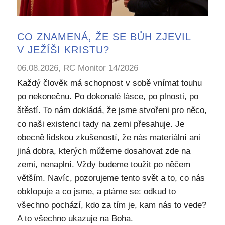
CO ZNAMENÁ, ŽE SE BŮH ZJEVIL
V JEŽÍŠI KRISTU?
06.08.2026, RC Monitor 14/2026
Každý člověk má schopnost v sobě vnímat touhu
po nekonečnu. Po dokonalé lásce, po plnosti, po
štěstí. To nám dokládá, že jsme stvořeni pro něco,
co naši existenci tady na zemi přesahuje. Je
obecně lidskou zkušeností, že nás materiální ani
jiná dobra, kterých můžeme dosahovat zde na
zemi, nenaplní. Vždy budeme toužit po něčem
větším. Navíc, pozorujeme tento svět a to, co nás
obklopuje a co jsme, a ptáme se: odkud to
všechno pochází, kdo za tím je, kam nás to vede?
A to všechno ukazuje na Boha.