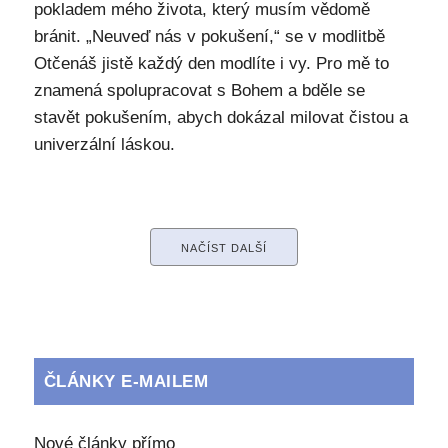
pokladem mého života, který musím vědomě
bránit. „Neuveď nás v pokušení,“ se v modlitbě
Otčenáš jistě každý den modlíte i vy. Pro mě to
znamená spolupracovat s Bohem a bděle se
stavět pokušením, abych dokázal milovat čistou a
univerzální láskou.
NAČÍST DALŠÍ
ČLÁNKY E-MAILEM
Nové články přímo