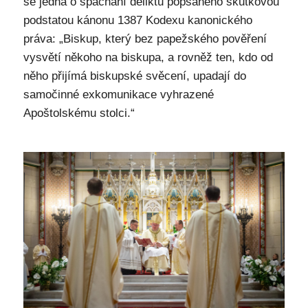
se jedná o spáchání deliktu popsaného skutkovou
podstatou kánonu 1387 Kodexu kanonického
práva: „Biskup, který bez papežského pověření
vysvětí někoho na biskupa, a rovněž ten, kdo od
něho přijímá biskupské svěcení, upadají do
samočinné exkomunikace vyhrazené
Apoštolskému stolci.“