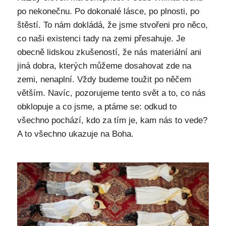
po nekonečnu. Po dokonalé lásce, po plnosti, po
štěstí. To nám dokládá, že jsme stvořeni pro něco,
co naši existenci tady na zemi přesahuje. Je
obecně lidskou zkušeností, že nás materiální ani
jiná dobra, kterých můžeme dosahovat zde na
zemi, nenaplní. Vždy budeme toužit po něčem
větším. Navíc, pozorujeme tento svět a to, co nás
obklopuje a co jsme, a ptáme se: odkud to
všechno pochází, kdo za tím je, kam nás to vede?
A to všechno ukazuje na Boha.