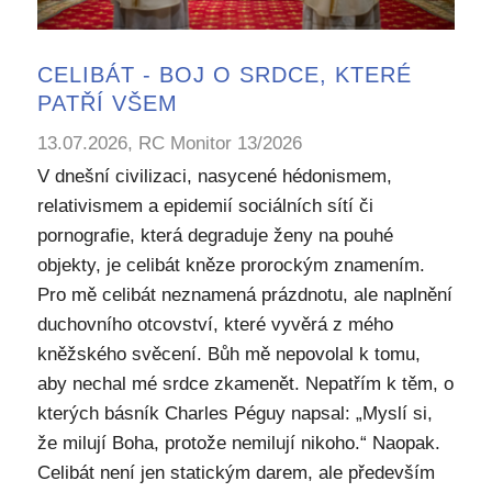
CELIBÁT - BOJ O SRDCE, KTERÉ
PATŘÍ VŠEM
13.07.2026, RC Monitor 13/2026
V dnešní civilizaci, nasycené hédonismem,
relativismem a epidemií sociálních sítí či
pornografie, která degraduje ženy na pouhé
objekty, je celibát kněze prorockým znamením.
Pro mě celibát neznamená prázdnotu, ale naplnění
duchovního otcovství, které vyvěrá z mého
kněžského svěcení. Bůh mě nepovolal k tomu,
aby nechal mé srdce zkamenět. Nepatřím k těm, o
kterých básník Charles Péguy napsal: „Myslí si,
že milují Boha, protože nemilují nikoho.“ Naopak.
Celibát není jen statickým darem, ale především