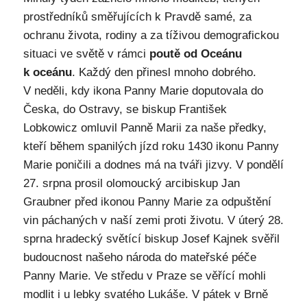
prostředníků směřujících k Pravdě samé, za
ochranu života, rodiny a za tíživou demografickou
situaci ve světě v rámci
poutě od Oceánu
k oceánu
. Každý den přinesl mnoho dobrého.
V neděli, kdy ikona Panny Marie doputovala do
Česka, do Ostravy, se biskup František
Lobkowicz omluvil Panně Marii za naše předky,
kteří během spanilých jízd roku 1430 ikonu Panny
Marie poničili a dodnes má na tváři jizvy. V pondělí
27. srpna prosil olomoucký arcibiskup Jan
Graubner před ikonou Panny Marie za odpuštění
vin páchaných v naší zemi proti životu. V úterý 28.
sprna hradecký světící biskup Josef Kajnek svěřil
budoucnost našeho národa do mateřské péče
Panny Marie. Ve středu v Praze se věřící mohli
modlit i u lebky svatého Lukáše. V pátek v Brně