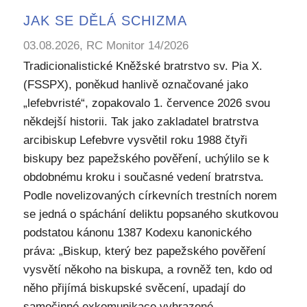
JAK SE DĚLÁ SCHIZMA
03.08.2026, RC Monitor 14/2026
Tradicionalistické Kněžské bratrstvo sv. Pia X.
(FSSPX), poněkud hanlivě označované jako
„lefebvristé“, zopakovalo 1. července 2026 svou
někdejší historii. Tak jako zakladatel bratrstva
arcibiskup Lefebvre vysvětil roku 1988 čtyři
biskupy bez papežského pověření, uchýlilo se k
obdobnému kroku i současné vedení bratrstva.
Podle novelizovaných církevních trestních norem
se jedná o spáchání deliktu popsaného skutkovou
podstatou kánonu 1387 Kodexu kanonického
práva: „Biskup, který bez papežského pověření
vysvětí někoho na biskupa, a rovněž ten, kdo od
něho přijímá biskupské svěcení, upadají do
samočinné exkomunikace vyhrazené