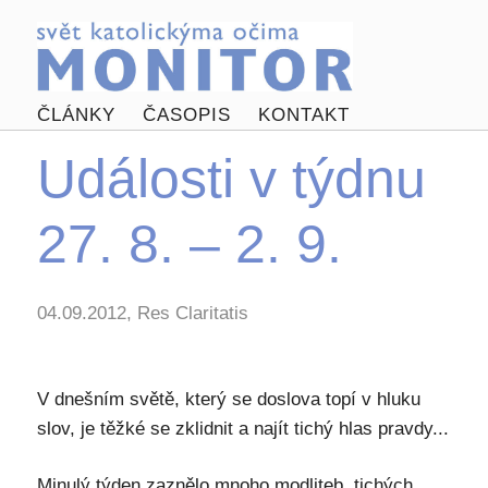
ČLÁNKY
ČASOPIS
KONTAKT
Události v týdnu
27. 8. – 2. 9.
04.09.2012, Res Claritatis
V dnešním světě, který se doslova topí v hluku
slov, je těžké se zklidnit a najít tichý hlas pravdy...
Minulý týden zaznělo mnoho modliteb, tichých