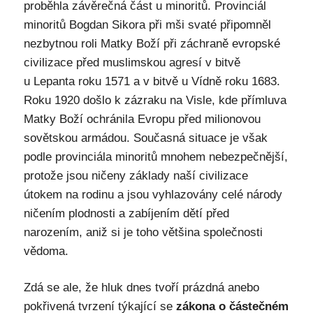
proběhla závěrečná část u minoritů. Provinciál
minoritů Bogdan Sikora při mši svaté připomněl
nezbytnou roli Matky Boží při záchraně evropské
civilizace před muslimskou agresí v bitvě
u Lepanta roku 1571 a v bitvě u Vídně roku 1683.
Roku 1920 došlo k zázraku na Visle, kde přímluva
Matky Boží ochránila Evropu před milionovou
sovětskou armádou. Současná situace je však
podle provinciála minoritů mnohem nebezpečnější,
protože jsou ničeny základy naší civilizace
útokem na rodinu a jsou vyhlazovány celé národy
ničením plodnosti a zabíjením dětí před
narozením, aniž si je toho většina společnosti
vědoma.
Zdá se ale, že hluk dnes tvoří prázdná anebo
pokřivená tvrzení týkající se
zákona o částečném