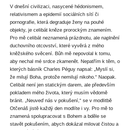
V dnešní civilizaci, nasycené hédonismem,
relativismem a epidemií sociálních sítí či
pornografie, která degraduje ženy na pouhé
objekty, je celibát kněze prorockým znamením.
Pro mě celibát neznamená prázdnotu, ale naplnění
duchovního otcovství, které vyvěrá z mého
kněžského svěcení. Bůh mě nepovolal k tomu,
aby nechal mé srdce zkamenět. Nepatřím k těm, o
kterých básník Charles Péguy napsal: „Myslí si,
že milují Boha, protože nemilují nikoho.“ Naopak.
Celibát není jen statickým darem, ale především
pokladem mého života, který musím vědomě
bránit. „Neuveď nás v pokušení,“ se v modlitbě
Otčenáš jistě každý den modlíte i vy. Pro mě to
znamená spolupracovat s Bohem a bděle se
stavět pokušením, abych dokázal milovat čistou a