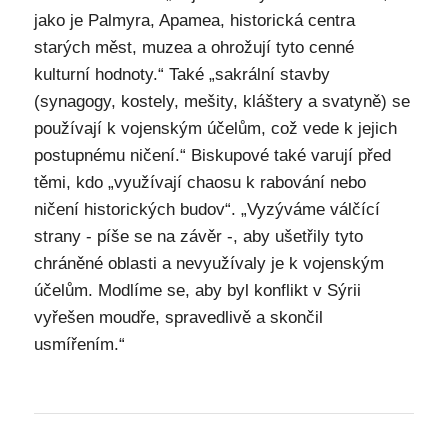
jako je Palmyra, Apamea, historická centra
starých měst, muzea a ohrožují tyto cenné
kulturní hodnoty.“ Také „sakrální stavby
(synagogy, kostely, mešity, kláštery a svatyně) se
používají k vojenským účelům, což vede k jejich
postupnému ničení.“ Biskupové také varují před
těmi, kdo „využívají chaosu k rabování nebo
ničení historických budov“. „Vyzýváme válčící
strany - píše se na závěr -, aby ušetřily tyto
chráněné oblasti a nevyužívaly je k vojenským
účelům. Modlíme se, aby byl konflikt v Sýrii
vyřešen moudře, spravedlivě a skončil
usmířením.“