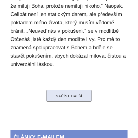
že milují Boha, protože nemilují nikoho.“ Naopak.
Celibát není jen statickým darem, ale především
pokladem mého života, který musím vědomě
bránit. „Neuveď nás v pokušení,“ se v modlitbě
Otčenáš jistě každý den modlíte i vy. Pro mě to
znamená spolupracovat s Bohem a bděle se
stavět pokušením, abych dokázal milovat čistou a
univerzální láskou.
NAČÍST DALŠÍ
ČLÁNKY E-MAILEM