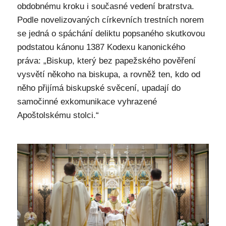
obdobnému kroku i současné vedení bratrstva.
Podle novelizovaných církevních trestních norem
se jedná o spáchání deliktu popsaného skutkovou
podstatou kánonu 1387 Kodexu kanonického
práva: „Biskup, který bez papežského pověření
vysvětí někoho na biskupa, a rovněž ten, kdo od
něho přijímá biskupské svěcení, upadají do
samočinné exkomunikace vyhrazené
Apoštolskému stolci.“