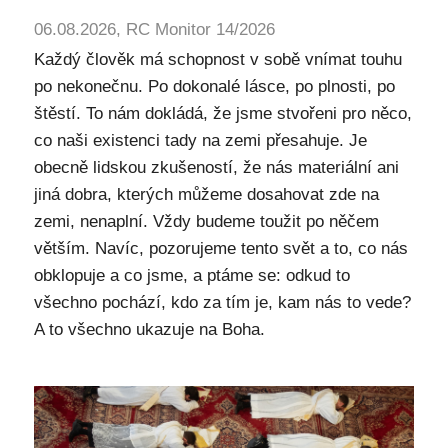
06.08.2026, RC Monitor 14/2026
Každý člověk má schopnost v sobě vnímat touhu
po nekonečnu. Po dokonalé lásce, po plnosti, po
štěstí. To nám dokládá, že jsme stvořeni pro něco,
co naši existenci tady na zemi přesahuje. Je
obecně lidskou zkušeností, že nás materiální ani
jiná dobra, kterých můžeme dosahovat zde na
zemi, nenaplní. Vždy budeme toužit po něčem
větším. Navíc, pozorujeme tento svět a to, co nás
obklopuje a co jsme, a ptáme se: odkud to
všechno pochází, kdo za tím je, kam nás to vede?
A to všechno ukazuje na Boha.