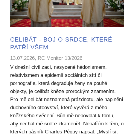
CELIBÁT - BOJ O SRDCE, KTERÉ
PATŘÍ VŠEM
13.07.2026, RC Monitor 13/2026
V dnešní civilizaci, nasycené hédonismem,
relativismem a epidemií sociálních sítí či
pornografie, která degraduje ženy na pouhé
objekty, je celibát kněze prorockým znamením.
Pro mě celibát neznamená prázdnotu, ale naplnění
duchovního otcovství, které vyvěrá z mého
kněžského svěcení. Bůh mě nepovolal k tomu,
aby nechal mé srdce zkamenět. Nepatřím k těm, o
kterých básník Charles Péguy napsal: „Myslí si,