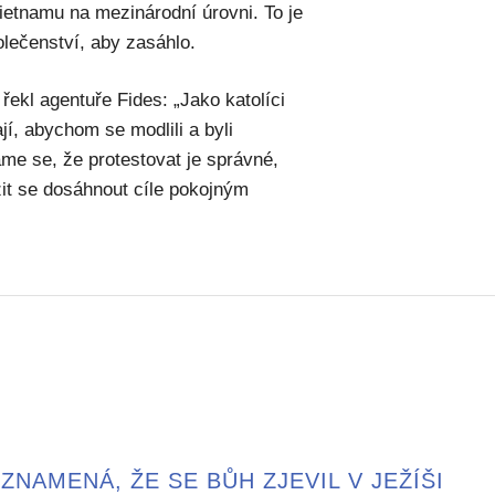
ietnamu na mezinárodní úrovni. To je
lečenství, aby zasáhlo.
řekl agentuře Fides: „Jako katolíci
í, abychom se modlili a byli
áme se, že protestovat je správné,
ažit se dosáhnout cíle pokojným
ZNAMENÁ, ŽE SE BŮH ZJEVIL V JEŽÍŠI