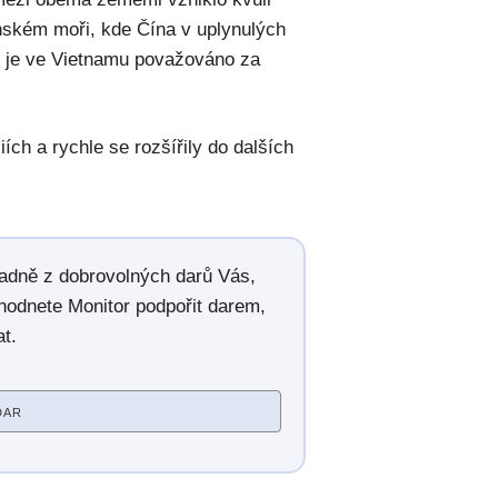
ském moři, kde Čína v uplynulých
ž je ve Vietnamu považováno za
iích a rychle se rozšířily do dalších
radně z dobrovolných darů Vás,
hodnete Monitor podpořit darem,
t.
DAR