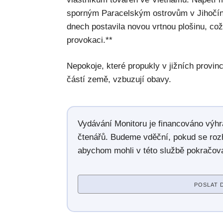
sporným Paracelským ostrovům v Jihočín
dnech postavila novou vrtnou plošinu, co
provokaci.**
Nepokoje, které propukly v jižních provinc
částí země, vzbuzují obavy.
Vydávání Monitoru je financováno výh
čtenářů. Budeme vděční, pokud se roz
abychom mohli v této službě pokračova
POSLAT 