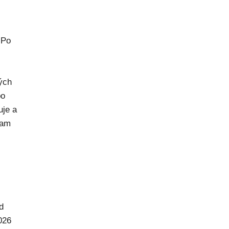
 Po
rých
po
uje a
kam
d
026