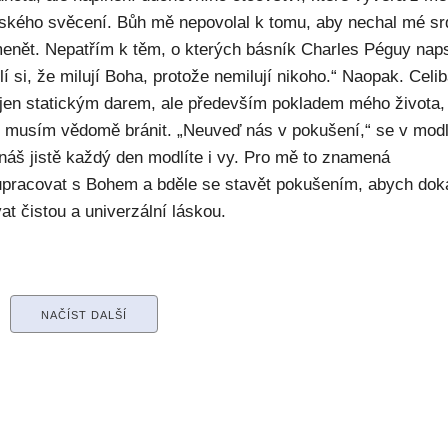
ského svěcení. Bůh mě nepovolal k tomu, aby nechal mé sr
enět. Nepatřím k těm, o kterých básník Charles Péguy naps
í si, že milují Boha, protože nemilují nikoho.“ Naopak. Celib
 jen statickým darem, ale především pokladem mého života,
ý musím vědomě bránit. „Neuveď nás v pokušení,“ se v modl
náš jistě každý den modlíte i vy. Pro mě to znamená
upracovat s Bohem a bděle se stavět pokušením, abych dok
at čistou a univerzální láskou.
NAČÍST DALŠÍ