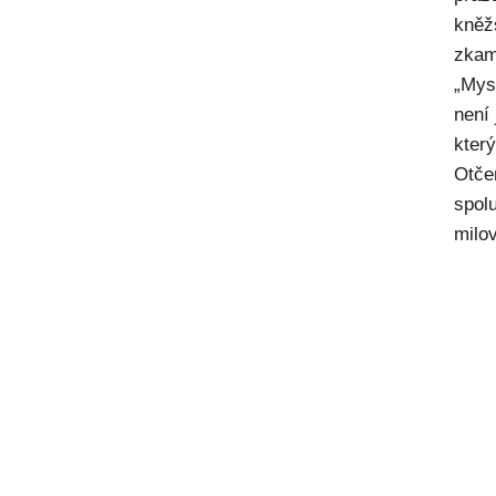
kněž
zkam
„Mysl
není
kter
Otče
spol
milov