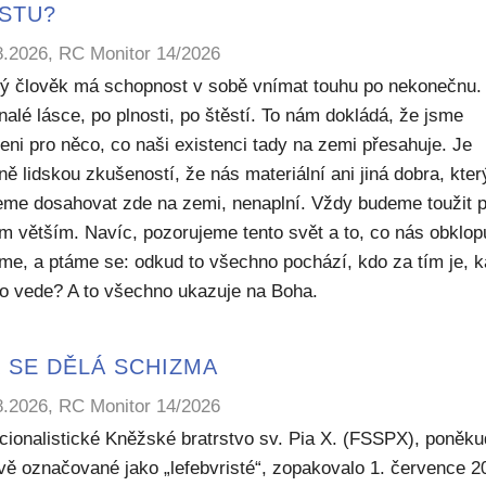
ISTU?
8.2026, RC Monitor 14/2026
ý člověk má schopnost v sobě vnímat touhu po nekonečnu.
alé lásce, po plnosti, po štěstí. To nám dokládá, že jsme
eni pro něco, co naši existenci tady na zemi přesahuje. Je
ě lidskou zkušeností, že nás materiální ani jiná dobra, kte
me dosahovat zde na zemi, nenaplní. Vždy budeme toužit 
m větším. Navíc, pozorujeme tento svět a to, co nás obklop
sme, a ptáme se: odkud to všechno pochází, kdo za tím je, 
to vede? A to všechno ukazuje na Boha.
 SE DĚLÁ SCHIZMA
8.2026, RC Monitor 14/2026
icionalistické Kněžské bratrstvo sv. Pia X. (FSSPX), poněku
ivě označované jako „lefebvristé“, zopakovalo 1. července 2