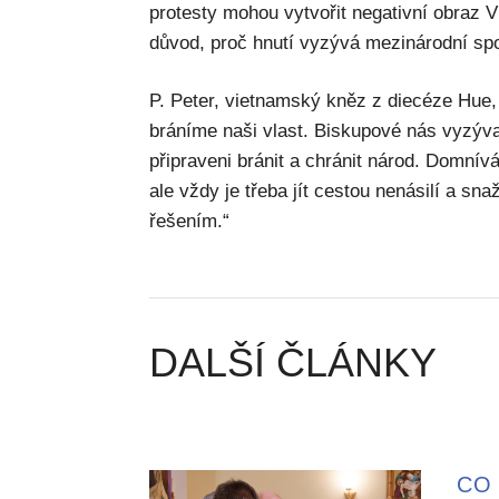
protesty mohou vytvořit negativní obraz V
důvod, proč hnutí vyzývá mezinárodní spo
P. Peter, vietnamský kněz z diecéze Hue, 
bráníme naši vlast. Biskupové nás vyzývaj
připraveni bránit a chránit národ. Domnív
ale vždy je třeba jít cestou nenásilí a sn
řešením.“
DALŠÍ ČLÁNKY
CO 