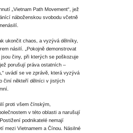
 hnutí „Vietnam Path Movement“, jež
bránící náboženskou svobodu včetně
nenásilí.
jak ukončit chaos, a vyzývá dělníky,
orem násilí. „Pokojně demonstrovat
sou činy, při kterých se poškozuje
jež porušují práva ostatních –
a,“ uvádí se ve zprávě, která vyzývá
činí někteří dělníci v jistých
mní.
ilí proti všem čínským,
lečnostem v této oblasti a narušují
 Postižení podnikatelé nemají
tí mezi Vietnamem a Čínou. Násilné