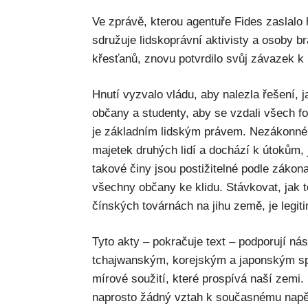
Ve zprávě, kterou agentuře Fides zaslalo
sdružuje lidskoprávní aktivisty a osoby 
křesťanů, znovu potvrdilo svůj závazek k 
Hnutí vyzvalo vládu, aby nalezla řešení, 
občany a studenty, aby se vzdali všech f
je základním lidským právem. Nezákonné j
majetek druhých lidí a dochází k útokům, 
takové činy jsou postižitelné podle zákon
všechny občany ke klidu. Stávkovat, jak to 
čínských továrnách na jihu země, je legiti
Tyto akty – pokračuje text – podporují nás
tchajwanským, korejským a japonským spo
mírové soužití, které prospívá naší zemi.
naprosto žádný vztah k současnému napě