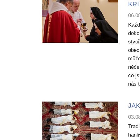
KR
06.0
Každ
dokon
stvoř
obecn
může
něče
co j
nás 
JAK
03.0
Trad
hanl