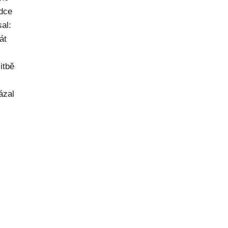
dce
al:
át
itbě
ázal