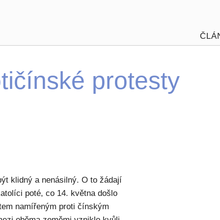
ČLÁ
tičínské protesty
být klidný a nenásilný. O to žádají
atolíci poté, co 14. května došlo
stem namířeným proti čínským
mezi oběma zeměmi vzniklo kvůli