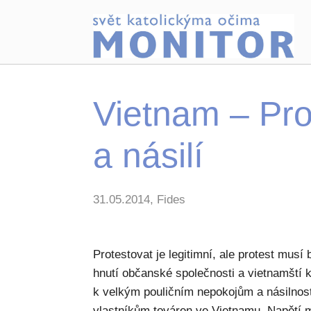
Vietnam – Pro
a násilí
31.05.2014, Fides
Protestovat je legitimní, ale protest musí 
hnutí občanské společnosti a vietnamští k
k velkým pouličním nepokojům a násilno
vlastníkům továren ve Vietnamu. Napětí 