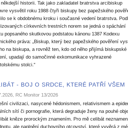
někdejší historii. Tak jako zakladatel bratrstva arcibiskup
bvre vysvětil roku 1988 čtyři biskupy bez papežského pověř
lilo se k obdobnému kroku i současné vedení bratrstva. Pod
lizovaných církevních trestních norem se jedná o spáchání
ktu popsaného skutkovou podstatou kánonu 1387 Kodexu
nického práva: „Biskup, který bez papežského pověření vys
ho na biskupa, a rovněž ten, kdo od něho přijímá biskupské
ení, upadají do samočinné exkomunikace vyhrazené
tolskému stolci.“
IBÁT - BOJ O SRDCE, KTERÉ PATŘÍ VŠEM
7.2026, RC Monitor 13/2026
ešní civilizaci, nasycené hédonismem, relativismem a epide
lních sítí či pornografie, která degraduje ženy na pouhé obje
elibát kněze prorockým znamením. Pro mě celibát nezname
dnotu, ale naplnění duchovního otcovství, které vyvěrá z m