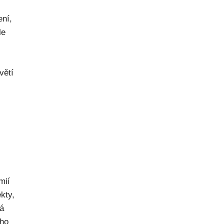
ení,
le
větí
mií
kty,
ná
ého