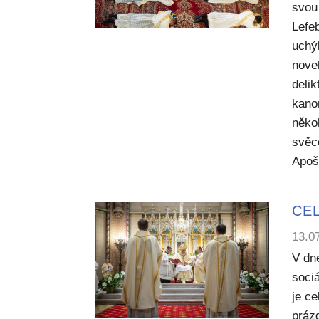
svou 
Lefe
uchý
nove
deli
kano
něko
svěc
Apoš
CEL
13.0
V dn
sociá
je c
práz