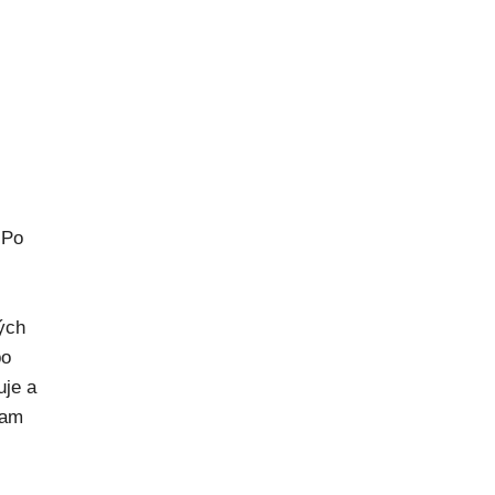
 Po
rých
po
uje a
kam