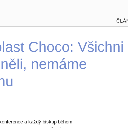
ČLÁ
last Choco: Všichni
něli, nemáme
nu
 konference a každý biskup během