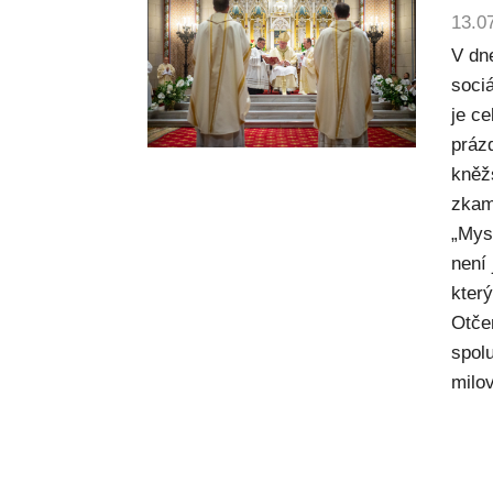
13.0
V dn
sociá
je c
práz
kněž
zkam
„Mysl
není
kter
Otče
spol
milov