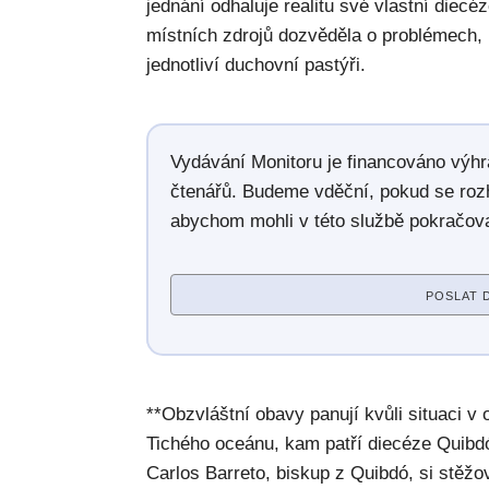
jednání odhaluje realitu své vlastní diec
místních zdrojů dozvěděla o problémech, 
jednotliví duchovní pastýři.
Vydávání Monitoru je financováno výh
čtenářů. Budeme vděční, pokud se roz
abychom mohli v této službě pokračova
POSLAT 
**Obzvláštní obavy panují kvůli situaci v
Tichého oceánu, kam patří diecéze Quibd
Carlos Barreto, biskup z Quibdó, si stěžo