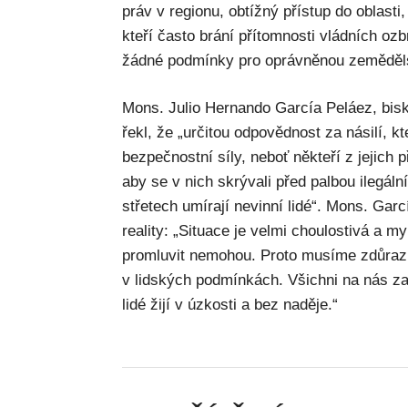
práv v regionu, obtížný přístup do oblasti
kteří často brání přítomnosti vládních o
žádné podmínky pro oprávněnou zemědělsk
Mons. Julio Hernando García Peláez, bis
řekl, že „určitou odpovědnost za násilí, k
bezpečnostní síly, neboť někteří z jejich př
aby se v nich skrývali před palbou ilegáln
střetech umírají nevinní lidé“. Mons. Garc
reality: „Situace je velmi choulostivá a 
promluvit nemohou. Proto musíme zdůrazni
v lidských podmínkách. Všichni na nás 
lidé žijí v úzkosti a bez naděje.“