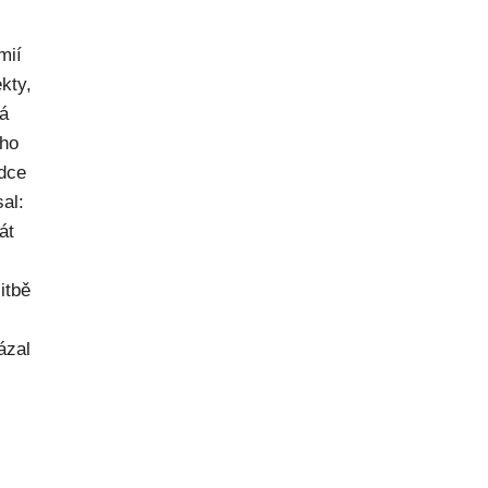
mií
kty,
ná
ého
dce
al:
át
itbě
ázal