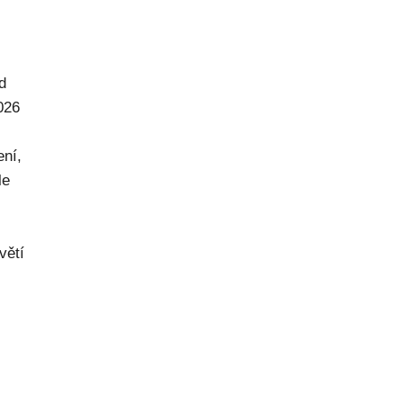
d
026
ení,
le
větí