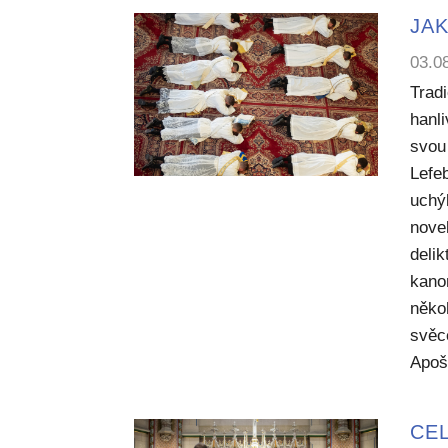
JAK
03.0
Trad
hanl
svou 
Lefe
uchý
nove
deli
kano
něko
svěc
Apoš
CEL