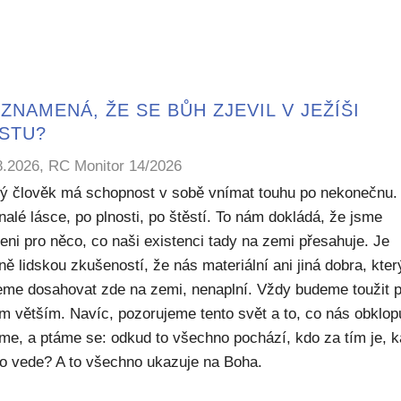
ZNAMENÁ, ŽE SE BŮH ZJEVIL V JEŽÍŠI
ISTU?
8.2026, RC Monitor 14/2026
ý člověk má schopnost v sobě vnímat touhu po nekonečnu.
alé lásce, po plnosti, po štěstí. To nám dokládá, že jsme
eni pro něco, co naši existenci tady na zemi přesahuje. Je
ě lidskou zkušeností, že nás materiální ani jiná dobra, kte
me dosahovat zde na zemi, nenaplní. Vždy budeme toužit 
m větším. Navíc, pozorujeme tento svět a to, co nás obklop
sme, a ptáme se: odkud to všechno pochází, kdo za tím je, 
to vede? A to všechno ukazuje na Boha.