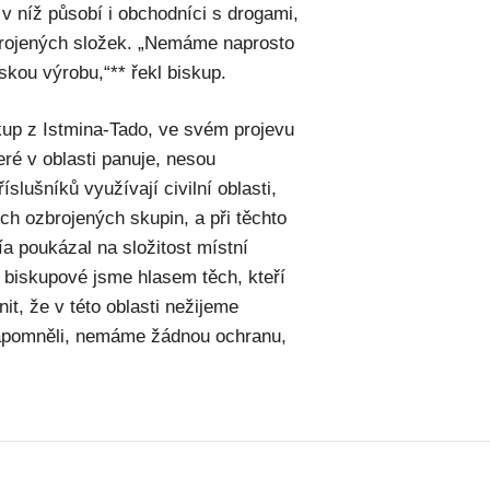
, v níž působí i obchodníci s drogami,
zbrojených složek. „Nemáme naprosto
ou výrobu,“** řekl biskup.
kup z Istmina-Tado, ve svém projevu
teré v oblasti panuje, nesou
íslušníků využívají civilní oblasti,
ích ozbrojených skupin, a při těchto
ía poukázal na složitost místní
my biskupové jsme hlasem těch, kteří
t, že v této oblasti nežijeme
zapomněli, nemáme žádnou ochranu,