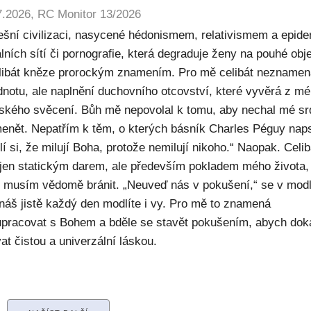
7.2026, RC Monitor 13/2026
ešní civilizaci, nasycené hédonismem, relativismem a epide
lních sítí či pornografie, která degraduje ženy na pouhé obje
elibát kněze prorockým znamením. Pro mě celibát nezname
dnotu, ale naplnění duchovního otcovství, které vyvěrá z m
ského svěcení. Bůh mě nepovolal k tomu, aby nechal mé sr
enět. Nepatřím k těm, o kterých básník Charles Péguy naps
í si, že milují Boha, protože nemilují nikoho.“ Naopak. Celib
 jen statickým darem, ale především pokladem mého života,
ý musím vědomě bránit. „Neuveď nás v pokušení,“ se v modl
náš jistě každý den modlíte i vy. Pro mě to znamená
upracovat s Bohem a bděle se stavět pokušením, abych dok
at čistou a univerzální láskou.