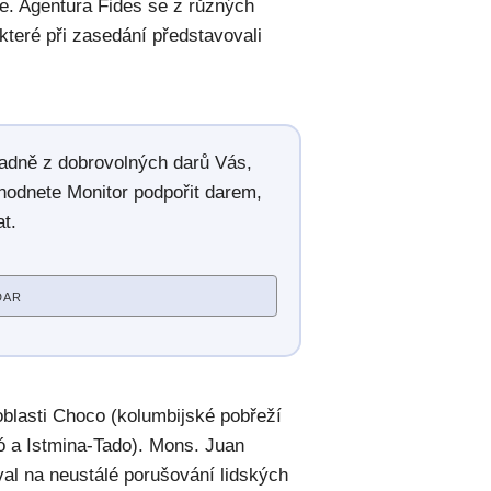
éze. Agentura Fides se z různých
které při zasedání představovali
radně z dobrovolných darů Vás,
hodnete Monitor podpořit darem,
t.
DAR
 oblasti Choco (kolumbijské pobřeží
ó a Istmina-Tado). Mons. Juan
val na neustálé porušování lidských