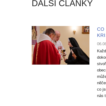
DALŠÍ ČLÁNKY
CO 
KR
06.0
Každ
dokon
stvoř
obecn
může
něče
co j
nás 