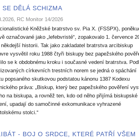
 SE DĚLÁ SCHIZMA
8.2026, RC Monitor 14/2026
icionalistické Kněžské bratrstvo sv. Pia X. (FSSPX), poněku
ivě označované jako „lefebvristé“, zopakovalo 1. července 2
někdejší historii. Tak jako zakladatel bratrstva arcibiskup
bvre vysvětil roku 1988 čtyři biskupy bez papežského pověř
lilo se k obdobnému kroku i současné vedení bratrstva. Pod
lizovaných církevních trestních norem se jedná o spáchání
ktu popsaného skutkovou podstatou kánonu 1387 Kodexu
nického práva: „Biskup, který bez papežského pověření vys
ho na biskupa, a rovněž ten, kdo od něho přijímá biskupské
ení, upadají do samočinné exkomunikace vyhrazené
tolskému stolci.“
IBÁT - BOJ O SRDCE, KTERÉ PATŘÍ VŠEM