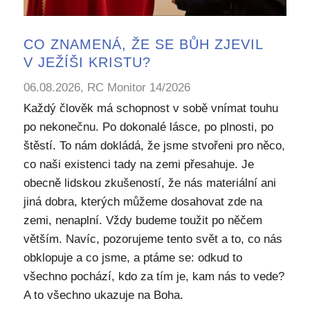
CO ZNAMENÁ, ŽE SE BŮH ZJEVIL
V JEŽÍŠI KRISTU?
06.08.2026, RC Monitor 14/2026
Každý člověk má schopnost v sobě vnímat touhu
po nekonečnu. Po dokonalé lásce, po plnosti, po
štěstí. To nám dokládá, že jsme stvořeni pro něco,
co naši existenci tady na zemi přesahuje. Je
obecně lidskou zkušeností, že nás materiální ani
jiná dobra, kterých můžeme dosahovat zde na
zemi, nenaplní. Vždy budeme toužit po něčem
větším. Navíc, pozorujeme tento svět a to, co nás
obklopuje a co jsme, a ptáme se: odkud to
všechno pochází, kdo za tím je, kam nás to vede?
A to všechno ukazuje na Boha.