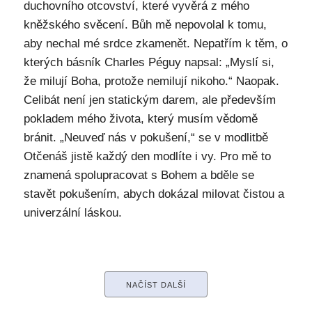
duchovního otcovství, které vyvěrá z mého
kněžského svěcení. Bůh mě nepovolal k tomu,
aby nechal mé srdce zkamenět. Nepatřím k těm, o
kterých básník Charles Péguy napsal: „Myslí si,
že milují Boha, protože nemilují nikoho.“ Naopak.
Celibát není jen statickým darem, ale především
pokladem mého života, který musím vědomě
bránit. „Neuveď nás v pokušení,“ se v modlitbě
Otčenáš jistě každý den modlíte i vy. Pro mě to
znamená spolupracovat s Bohem a bděle se
stavět pokušením, abych dokázal milovat čistou a
univerzální láskou.
NAČÍST DALŠÍ