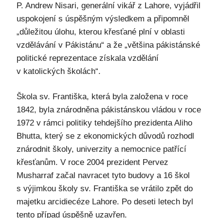
P. Andrew Nisari, generální vikář z Lahore, vyjádřil
uspokojení s úspěšným výsledkem a připomněl
„důležitou úlohu, kterou křesťané plní v oblasti
vzdělávání v Pákistánu“ a že „většina pákistánské
politické reprezentace získala vzdělání
v katolických školách“.
Škola sv. Františka, která byla založena v roce
1842, byla znárodněna pákistánskou vládou v roce
1972 v rámci politiky tehdejšího prezidenta Aliho
Bhutta, který se z ekonomických důvodů rozhodl
znárodnit školy, univerzity a nemocnice patřící
křesťanům. V roce 2004 prezident Pervez
Musharraf začal navracet tyto budovy a 16 škol
s výjimkou školy sv. Františka se vrátilo zpět do
majetku arcidiecéze Lahore. Po deseti letech byl
tento případ úspěšně uzavřen.