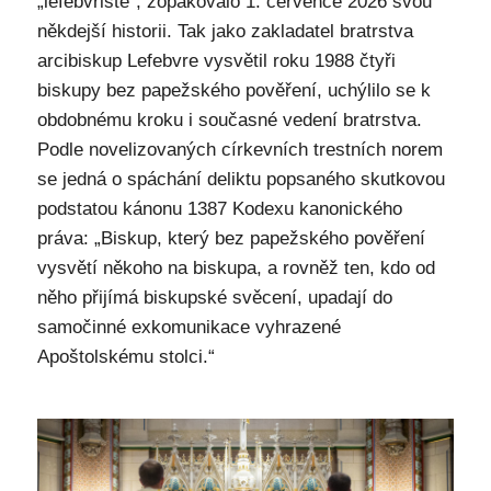
„lefebvristé“, zopakovalo 1. července 2026 svou
někdejší historii. Tak jako zakladatel bratrstva
arcibiskup Lefebvre vysvětil roku 1988 čtyři
biskupy bez papežského pověření, uchýlilo se k
obdobnému kroku i současné vedení bratrstva.
Podle novelizovaných církevních trestních norem
se jedná o spáchání deliktu popsaného skutkovou
podstatou kánonu 1387 Kodexu kanonického
práva: „Biskup, který bez papežského pověření
vysvětí někoho na biskupa, a rovněž ten, kdo od
něho přijímá biskupské svěcení, upadají do
samočinné exkomunikace vyhrazené
Apoštolskému stolci.“