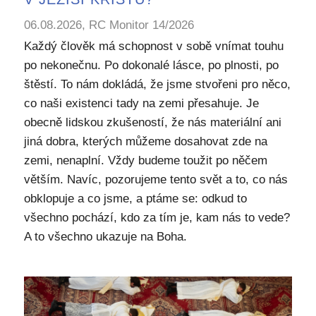
06.08.2026, RC Monitor 14/2026
Každý člověk má schopnost v sobě vnímat touhu
po nekonečnu. Po dokonalé lásce, po plnosti, po
štěstí. To nám dokládá, že jsme stvořeni pro něco,
co naši existenci tady na zemi přesahuje. Je
obecně lidskou zkušeností, že nás materiální ani
jiná dobra, kterých můžeme dosahovat zde na
zemi, nenaplní. Vždy budeme toužit po něčem
větším. Navíc, pozorujeme tento svět a to, co nás
obklopuje a co jsme, a ptáme se: odkud to
všechno pochází, kdo za tím je, kam nás to vede?
A to všechno ukazuje na Boha.