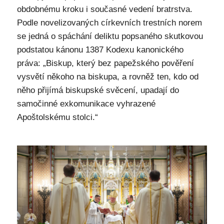
obdobnému kroku i současné vedení bratrstva.
Podle novelizovaných církevních trestních norem
se jedná o spáchání deliktu popsaného skutkovou
podstatou kánonu 1387 Kodexu kanonického
práva: „Biskup, který bez papežského pověření
vysvětí někoho na biskupa, a rovněž ten, kdo od
něho přijímá biskupské svěcení, upadají do
samočinné exkomunikace vyhrazené
Apoštolskému stolci.“