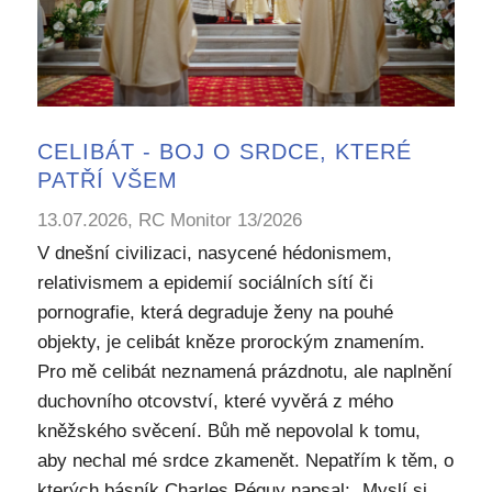
CELIBÁT - BOJ O SRDCE, KTERÉ
PATŘÍ VŠEM
13.07.2026, RC Monitor 13/2026
V dnešní civilizaci, nasycené hédonismem,
relativismem a epidemií sociálních sítí či
pornografie, která degraduje ženy na pouhé
objekty, je celibát kněze prorockým znamením.
Pro mě celibát neznamená prázdnotu, ale naplnění
duchovního otcovství, které vyvěrá z mého
kněžského svěcení. Bůh mě nepovolal k tomu,
aby nechal mé srdce zkamenět. Nepatřím k těm, o
kterých básník Charles Péguy napsal: „Myslí si,