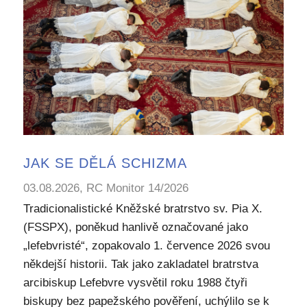
JAK SE DĚLÁ SCHIZMA
03.08.2026, RC Monitor 14/2026
Tradicionalistické Kněžské bratrstvo sv. Pia X.
(FSSPX), poněkud hanlivě označované jako
„lefebvristé“, zopakovalo 1. července 2026 svou
někdejší historii. Tak jako zakladatel bratrstva
arcibiskup Lefebvre vysvětil roku 1988 čtyři
biskupy bez papežského pověření, uchýlilo se k