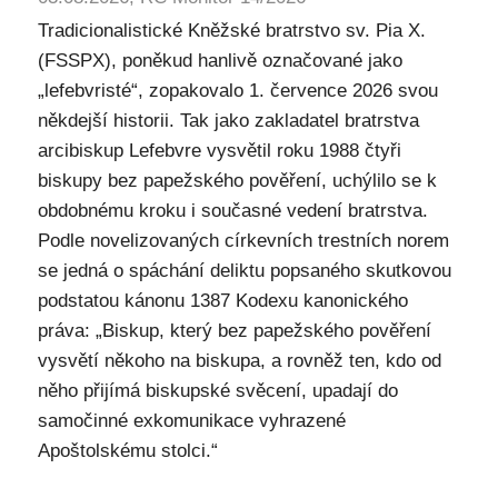
Tradicionalistické Kněžské bratrstvo sv. Pia X.
(FSSPX), poněkud hanlivě označované jako
„lefebvristé“, zopakovalo 1. července 2026 svou
někdejší historii. Tak jako zakladatel bratrstva
arcibiskup Lefebvre vysvětil roku 1988 čtyři
biskupy bez papežského pověření, uchýlilo se k
obdobnému kroku i současné vedení bratrstva.
Podle novelizovaných církevních trestních norem
se jedná o spáchání deliktu popsaného skutkovou
podstatou kánonu 1387 Kodexu kanonického
práva: „Biskup, který bez papežského pověření
vysvětí někoho na biskupa, a rovněž ten, kdo od
něho přijímá biskupské svěcení, upadají do
samočinné exkomunikace vyhrazené
Apoštolskému stolci.“