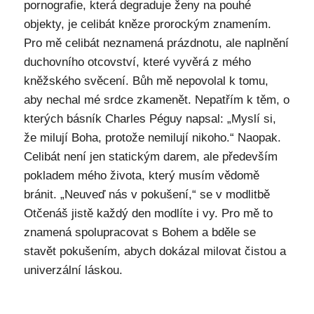
pornografie, která degraduje ženy na pouhé
objekty, je celibát kněze prorockým znamením.
Pro mě celibát neznamená prázdnotu, ale naplnění
duchovního otcovství, které vyvěrá z mého
kněžského svěcení. Bůh mě nepovolal k tomu,
aby nechal mé srdce zkamenět. Nepatřím k těm, o
kterých básník Charles Péguy napsal: „Myslí si,
že milují Boha, protože nemilují nikoho.“ Naopak.
Celibát není jen statickým darem, ale především
pokladem mého života, který musím vědomě
bránit. „Neuveď nás v pokušení,“ se v modlitbě
Otčenáš jistě každý den modlíte i vy. Pro mě to
znamená spolupracovat s Bohem a bděle se
stavět pokušením, abych dokázal milovat čistou a
univerzální láskou.