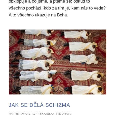
obklopuje a co jsme, a ptáme se: odkud to
všechno pochází, kdo za tím je, kam nás to vede?
A to všechno ukazuje na Boha.
JAK SE DĚLÁ SCHIZMA
03.08.2026, RC Monitor 14/2026