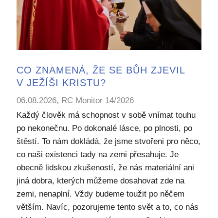
CO ZNAMENÁ, ŽE SE BŮH ZJEVIL
V JEŽÍŠI KRISTU?
06.08.2026, RC Monitor 14/2026
Každý člověk má schopnost v sobě vnímat touhu
po nekonečnu. Po dokonalé lásce, po plnosti, po
štěstí. To nám dokládá, že jsme stvořeni pro něco,
co naši existenci tady na zemi přesahuje. Je
obecně lidskou zkušeností, že nás materiální ani
jiná dobra, kterých můžeme dosahovat zde na
zemi, nenaplní. Vždy budeme toužit po něčem
větším. Navíc, pozorujeme tento svět a to, co nás