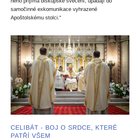
něho přijímá biskupské svěcení, upadají do
samočinné exkomunikace vyhrazené
Apoštolskému stolci.“
CELIBÁT - BOJ O SRDCE, KTERÉ
PATŘÍ VŠEM