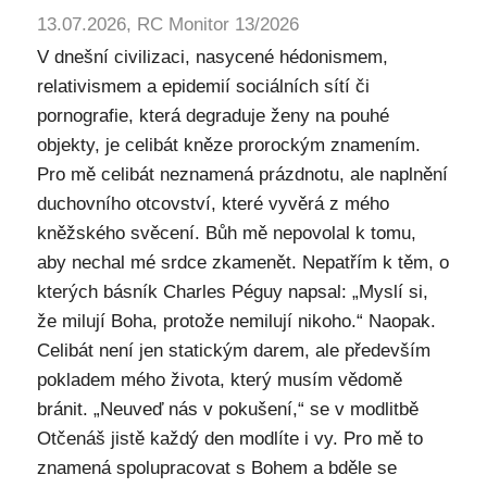
13.07.2026, RC Monitor 13/2026
V dnešní civilizaci, nasycené hédonismem,
relativismem a epidemií sociálních sítí či
pornografie, která degraduje ženy na pouhé
objekty, je celibát kněze prorockým znamením.
Pro mě celibát neznamená prázdnotu, ale naplnění
duchovního otcovství, které vyvěrá z mého
kněžského svěcení. Bůh mě nepovolal k tomu,
aby nechal mé srdce zkamenět. Nepatřím k těm, o
kterých básník Charles Péguy napsal: „Myslí si,
že milují Boha, protože nemilují nikoho.“ Naopak.
Celibát není jen statickým darem, ale především
pokladem mého života, který musím vědomě
bránit. „Neuveď nás v pokušení,“ se v modlitbě
Otčenáš jistě každý den modlíte i vy. Pro mě to
znamená spolupracovat s Bohem a bděle se