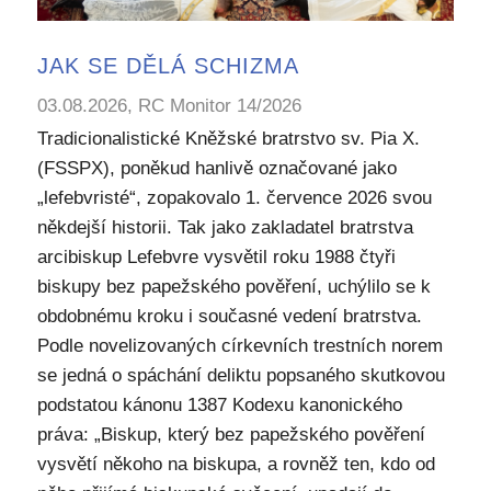
JAK SE DĚLÁ SCHIZMA
03.08.2026, RC Monitor 14/2026
Tradicionalistické Kněžské bratrstvo sv. Pia X.
(FSSPX), poněkud hanlivě označované jako
„lefebvristé“, zopakovalo 1. července 2026 svou
někdejší historii. Tak jako zakladatel bratrstva
arcibiskup Lefebvre vysvětil roku 1988 čtyři
biskupy bez papežského pověření, uchýlilo se k
obdobnému kroku i současné vedení bratrstva.
Podle novelizovaných církevních trestních norem
se jedná o spáchání deliktu popsaného skutkovou
podstatou kánonu 1387 Kodexu kanonického
práva: „Biskup, který bez papežského pověření
vysvětí někoho na biskupa, a rovněž ten, kdo od