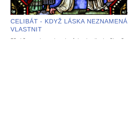
CELIBÁT - KDYŽ LÁSKA NEZNAMENÁ
VLASTNIT
Před časem jsem dostal otázku, jestli mi v životě
nechybí rodinné zázemí a zda se celibát ...
ČLÁNKY E-MAILEM
Nové články přímo
do vaší
e-mailové schránky