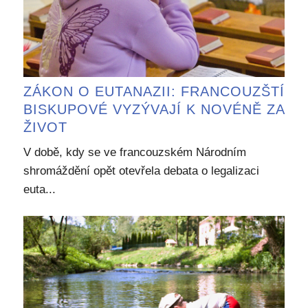
ZÁKON O EUTANAZII: FRANCOUZŠTÍ
BISKUPOVÉ VYZÝVAJÍ K NOVÉNĚ ZA
ŽIVOT
V době, kdy se ve francouzském Národním
shromáždění opět otevřela debata o legalizaci
euta...