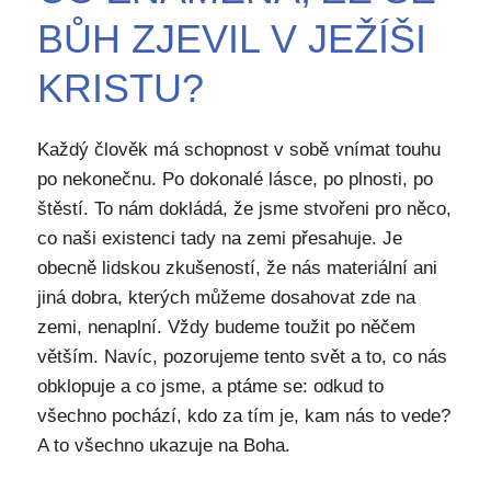
BŮH ZJEVIL V JEŽÍŠI
KRISTU?
Každý člověk má schopnost v sobě vnímat touhu
po nekonečnu. Po dokonalé lásce, po plnosti, po
štěstí. To nám dokládá, že jsme stvořeni pro něco,
co naši existenci tady na zemi přesahuje. Je
obecně lidskou zkušeností, že nás materiální ani
jiná dobra, kterých můžeme dosahovat zde na
zemi, nenaplní. Vždy budeme toužit po něčem
větším. Navíc, pozorujeme tento svět a to, co nás
obklopuje a co jsme, a ptáme se: odkud to
všechno pochází, kdo za tím je, kam nás to vede?
A to všechno ukazuje na Boha.