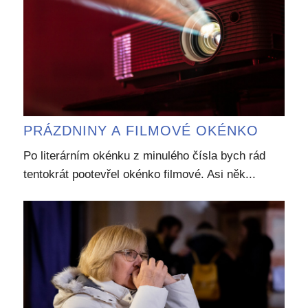
PRÁZDNINY A FILMOVÉ OKÉNKO
Po literárním okénku z minulého čísla bych rád
tentokrát pootevřel okénko filmové. Asi něk...