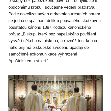
biskupy bez papežského pověření, uchýlilo se k
obdobnému kroku i současné vedení bratrstva.
Podle novelizovaných církevních trestních norem
se jedná o spáchání deliktu popsaného skutkovou
podstatou kánonu 1387 Kodexu kanonického
práva: „Biskup, který bez papežského pověření
vysvětí někoho na biskupa, a rovněž ten, kdo od
něho přijímá biskupské svěcení, upadají do
samočinné exkomunikace vyhrazené
Apoštolskému stolci.“