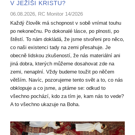
V JEŽÍŠI KRISTU?
06.08.2026, RC Monitor 14/2026
Každý člověk má schopnost v sobě vnímat touhu
po nekonečnu. Po dokonalé lásce, po plnosti, po
štěstí. To nám dokládá, že jsme stvořeni pro něco,
co naši existenci tady na zemi přesahuje. Je
obecně lidskou zkušeností, že nás materiální ani
jiná dobra, kterých můžeme dosahovat zde na
zemi, nenaplní. Vždy budeme toužit po něčem
větším. Navíc, pozorujeme tento svět a to, co nás
obklopuje a co jsme, a ptáme se: odkud to
všechno pochází, kdo za tím je, kam nás to vede?
A to všechno ukazuje na Boha.