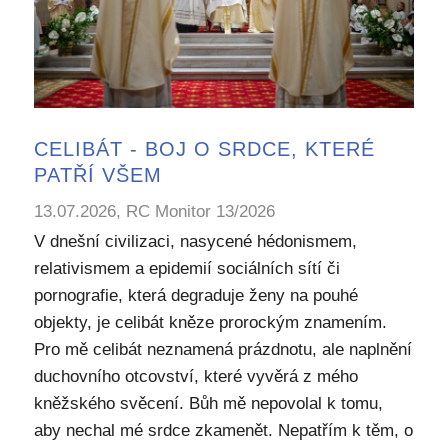
CELIBÁT - BOJ O SRDCE, KTERÉ
PATŘÍ VŠEM
13.07.2026, RC Monitor 13/2026
V dnešní civilizaci, nasycené hédonismem,
relativismem a epidemií sociálních sítí či
pornografie, která degraduje ženy na pouhé
objekty, je celibát kněze prorockým znamením.
Pro mě celibát neznamená prázdnotu, ale naplnění
duchovního otcovství, které vyvěrá z mého
kněžského svěcení. Bůh mě nepovolal k tomu,
aby nechal mé srdce zkamenět. Nepatřím k těm, o