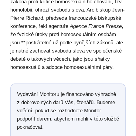
zákona proti kritice homosexuálního chování, tzv.
homofobii, ohrozí svobodu slova. Arcibiskup Jean-
Pierre Richard, předseda francouzské biskupské
konference, řekl agentuře
Agence France Presse
,
že fyzické útoky proti homosexuálním osobám
jsou **postižitelné už podle nynějších zákonů, ale
je nutné zachovat svobodu slova ve společenské
debatě o takových věcech, jako jsou sňatky
homosexuálů a adopce homosexuálními páry.
Vydávání Monitoru je financováno výhradně
z dobrovolných darů Vás, čtenářů. Budeme
vděční, pokud se rozhodnete Monitor
podpořit darem, abychom mohli v této službě
pokračovat.