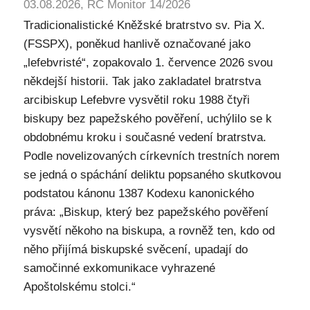
03.08.2026, RC Monitor 14/2026
Tradicionalistické Kněžské bratrstvo sv. Pia X.
(FSSPX), poněkud hanlivě označované jako
„lefebvristé“, zopakovalo 1. července 2026 svou
někdejší historii. Tak jako zakladatel bratrstva
arcibiskup Lefebvre vysvětil roku 1988 čtyři
biskupy bez papežského pověření, uchýlilo se k
obdobnému kroku i současné vedení bratrstva.
Podle novelizovaných církevních trestních norem
se jedná o spáchání deliktu popsaného skutkovou
podstatou kánonu 1387 Kodexu kanonického
práva: „Biskup, který bez papežského pověření
vysvětí někoho na biskupa, a rovněž ten, kdo od
něho přijímá biskupské svěcení, upadají do
samočinné exkomunikace vyhrazené
Apoštolskému stolci.“