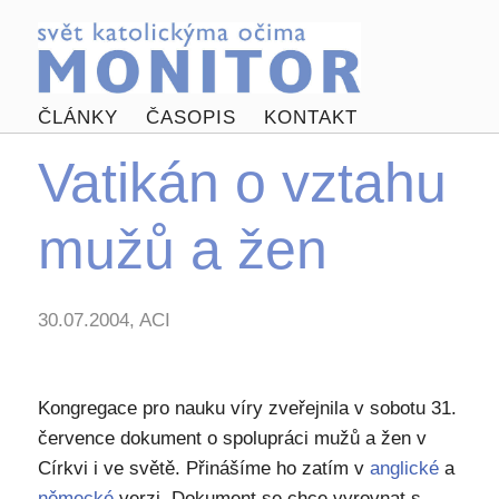
ČLÁNKY
ČASOPIS
KONTAKT
Vatikán o vztahu
mužů a žen
30.07.2004, ACI
Kongregace pro nauku víry zveřejnila v sobotu 31.
července dokument o spolupráci mužů a žen v
Církvi i ve světě. Přinášíme ho zatím v
anglické
a
německé
verzi. Dokument se chce vyrovnat s