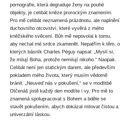
pornografie, která degraduje ženy na pouhé
objekty, je celibát kněze prorockým znamením.
Pro mě celibát neznamená prázdnotu, ale naplnění
duchovního otcovství, které vyvěrá z mého
kněžského svěcení. Bůh mě nepovolal k tomu,
aby nechal mé srdce zkamenět. Nepatřím k těm, o
kterých básník Charles Péguy napsal: „Myslí si,
že milují Boha, protože nemilují nikoho.“ Naopak.
Celibát není jen statickým darem, ale především
pokladem mého života, který musím vědomě
bránit. „Neuveď nás v pokušení,“ se v modlitbě
Otčenáš jistě každý den modlíte i vy. Pro mě to
znamená spolupracovat s Bohem a bděle se
stavět pokušením, abych dokázal milovat čistou a
univerzální láskou.