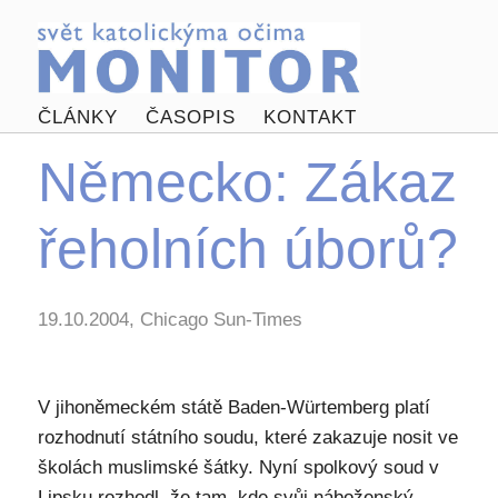
ČLÁNKY
ČASOPIS
KONTAKT
Německo: Zákaz
řeholních úborů?
19.10.2004, Chicago Sun-Times
V jihoněmeckém státě Baden-Würtemberg platí
rozhodnutí státního soudu, které zakazuje nosit ve
školách muslimské šátky. Nyní spolkový soud v
Lipsku rozhodl, že tam, kde svůj náboženský