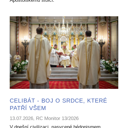
Apoštolskému stolci.“
CELIBÁT - BOJ O SRDCE, KTERÉ
PATŘÍ VŠEM
13.07.2026, RC Monitor 13/2026
V dnešní civilizaci, nasycené hédonismem,