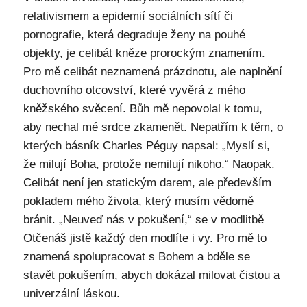
relativismem a epidemií sociálních sítí či
pornografie, která degraduje ženy na pouhé
objekty, je celibát kněze prorockým znamením.
Pro mě celibát neznamená prázdnotu, ale naplnění
duchovního otcovství, které vyvěrá z mého
kněžského svěcení. Bůh mě nepovolal k tomu,
aby nechal mé srdce zkamenět. Nepatřím k těm, o
kterých básník Charles Péguy napsal: „Myslí si,
že milují Boha, protože nemilují nikoho.“ Naopak.
Celibát není jen statickým darem, ale především
pokladem mého života, který musím vědomě
bránit. „Neuveď nás v pokušení,“ se v modlitbě
Otčenáš jistě každý den modlíte i vy. Pro mě to
znamená spolupracovat s Bohem a bděle se
stavět pokušením, abych dokázal milovat čistou a
univerzální láskou.