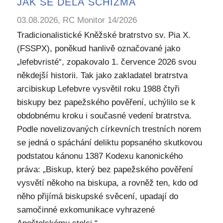
JAK SE DĚLÁ SCHIZMA
03.08.2026, RC Monitor 14/2026
Tradicionalistické Kněžské bratrstvo sv. Pia X.
(FSSPX), poněkud hanlivě označované jako
„lefebvristé“, zopakovalo 1. července 2026 svou
někdejší historii. Tak jako zakladatel bratrstva
arcibiskup Lefebvre vysvětil roku 1988 čtyři
biskupy bez papežského pověření, uchýlilo se k
obdobnému kroku i současné vedení bratrstva.
Podle novelizovaných církevních trestních norem
se jedná o spáchání deliktu popsaného skutkovou
podstatou kánonu 1387 Kodexu kanonického
práva: „Biskup, který bez papežského pověření
vysvětí někoho na biskupa, a rovněž ten, kdo od
něho přijímá biskupské svěcení, upadají do
samočinné exkomunikace vyhrazené