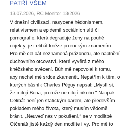
PATŘÍ VŠEM
13.07.2026, RC Monitor 13/2026
V dnešní civilizaci, nasycené hédonismem,
relativismem a epidemií sociálních sítí či
pornografie, která degraduje ženy na pouhé
objekty, je celibát kněze prorockým znamením.
Pro mě celibát neznamená prázdnotu, ale naplnění
duchovního otcovství, které vyvěrá z mého
kněžského svěcení. Bůh mě nepovolal k tomu,
aby nechal mé srdce zkamenět. Nepatřím k těm, o
kterých básník Charles Péguy napsal: „Myslí si,
že milují Boha, protože nemilují nikoho.“ Naopak.
Celibát není jen statickým darem, ale především
pokladem mého života, který musím vědomě
bránit. „Neuveď nás v pokušení,“ se v modlitbě
Otčenáš jistě každý den modlíte i vy. Pro mě to