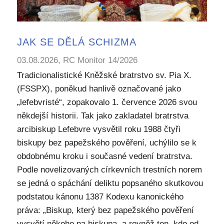
JAK SE DĚLÁ SCHIZMA
03.08.2026, RC Monitor 14/2026
Tradicionalistické Kněžské bratrstvo sv. Pia X.
(FSSPX), poněkud hanlivě označované jako
„lefebvristé“, zopakovalo 1. července 2026 svou
někdejší historii. Tak jako zakladatel bratrstva
arcibiskup Lefebvre vysvětil roku 1988 čtyři
biskupy bez papežského pověření, uchýlilo se k
obdobnému kroku i současné vedení bratrstva.
Podle novelizovaných církevních trestních norem
se jedná o spáchání deliktu popsaného skutkovou
podstatou kánonu 1387 Kodexu kanonického
práva: „Biskup, který bez papežského pověření
vysvětí někoho na biskupa, a rovněž ten, kdo od