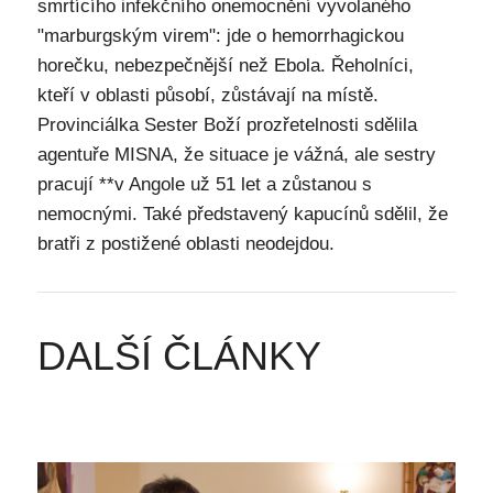
smrtícího infekčního onemocnění vyvolaného
"marburgským virem": jde o hemorrhagickou
horečku, nebezpečnější než Ebola. Řeholníci,
kteří v oblasti působí, zůstávají na místě.
Provinciálka Sester Boží prozřetelnosti sdělila
agentuře MISNA, že situace je vážná, ale sestry
pracují **v Angole už 51 let a zůstanou s
nemocnými. Také představený kapucínů sdělil, že
bratři z postižené oblasti neodejdou.
DALŠÍ ČLÁNKY