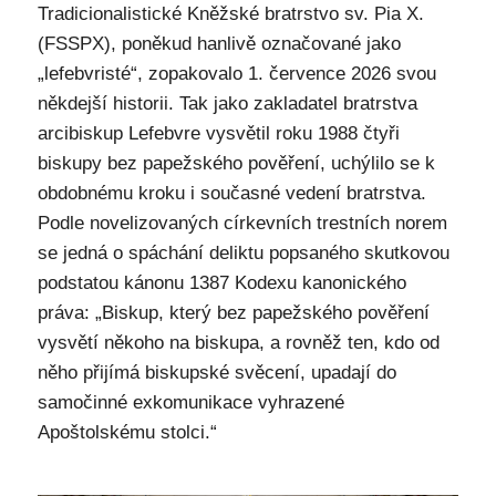
Tradicionalistické Kněžské bratrstvo sv. Pia X.
(FSSPX), poněkud hanlivě označované jako
„lefebvristé“, zopakovalo 1. července 2026 svou
někdejší historii. Tak jako zakladatel bratrstva
arcibiskup Lefebvre vysvětil roku 1988 čtyři
biskupy bez papežského pověření, uchýlilo se k
obdobnému kroku i současné vedení bratrstva.
Podle novelizovaných církevních trestních norem
se jedná o spáchání deliktu popsaného skutkovou
podstatou kánonu 1387 Kodexu kanonického
práva: „Biskup, který bez papežského pověření
vysvětí někoho na biskupa, a rovněž ten, kdo od
něho přijímá biskupské svěcení, upadají do
samočinné exkomunikace vyhrazené
Apoštolskému stolci.“