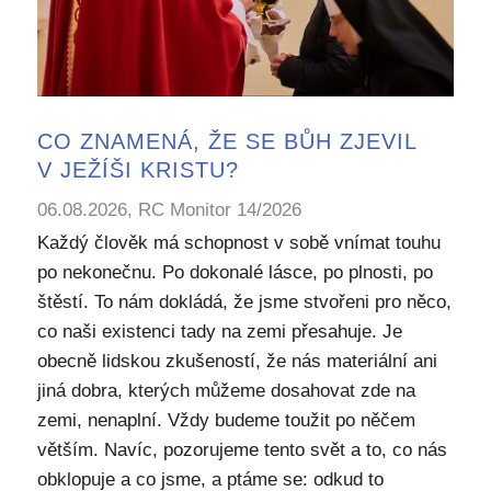
CO ZNAMENÁ, ŽE SE BŮH ZJEVIL
V JEŽÍŠI KRISTU?
06.08.2026, RC Monitor 14/2026
Každý člověk má schopnost v sobě vnímat touhu
po nekonečnu. Po dokonalé lásce, po plnosti, po
štěstí. To nám dokládá, že jsme stvořeni pro něco,
co naši existenci tady na zemi přesahuje. Je
obecně lidskou zkušeností, že nás materiální ani
jiná dobra, kterých můžeme dosahovat zde na
zemi, nenaplní. Vždy budeme toužit po něčem
větším. Navíc, pozorujeme tento svět a to, co nás
obklopuje a co jsme, a ptáme se: odkud to