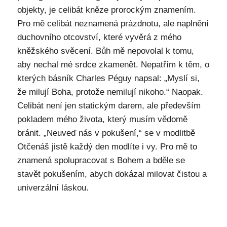
objekty, je celibát kněze prorockým znamením.
Pro mě celibát neznamená prázdnotu, ale naplnění
duchovního otcovství, které vyvěrá z mého
kněžského svěcení. Bůh mě nepovolal k tomu,
aby nechal mé srdce zkamenět. Nepatřím k těm, o
kterých básník Charles Péguy napsal: „Myslí si,
že milují Boha, protože nemilují nikoho.“ Naopak.
Celibát není jen statickým darem, ale především
pokladem mého života, který musím vědomě
bránit. „Neuveď nás v pokušení,“ se v modlitbě
Otčenáš jistě každý den modlíte i vy. Pro mě to
znamená spolupracovat s Bohem a bděle se
stavět pokušením, abych dokázal milovat čistou a
univerzální láskou.