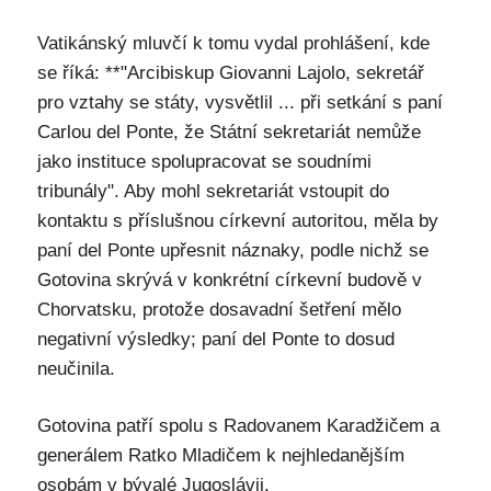
Vatikánský mluvčí k tomu vydal prohlášení, kde
se říká: **"Arcibiskup Giovanni Lajolo, sekretář
pro vztahy se státy, vysvětlil ... při setkání s paní
Carlou del Ponte, že Státní sekretariát nemůže
jako instituce spolupracovat se soudními
tribunály". Aby mohl sekretariát vstoupit do
kontaktu s příslušnou církevní autoritou, měla by
paní del Ponte upřesnit náznaky, podle nichž se
Gotovina skrývá v konkrétní církevní budově v
Chorvatsku, protože dosavadní šetření mělo
negativní výsledky; paní del Ponte to dosud
neučinila.
Gotovina patří spolu s Radovanem Karadžičem a
generálem Ratko Mladičem k nejhledanějším
osobám v bývalé Jugoslávii.