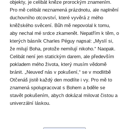
objekty, je celibát kněze prorockým znamením.
Pro mě celibát neznamená prázdnotu, ale naplnění
duchovního otcovství, které vyvěrá z mého
kněžského svěcení. Bůh mě nepovolal k tomu,
aby nechal mé srdce zkamenět. Nepatřím k těm, o
kterých básník Charles Péguy napsal: „Myslí si,
že milují Boha, protože nemilují nikoho.“ Naopak.
Celibát není jen statickým darem, ale především
pokladem mého života, který musím vědomě
bránit. „Neuveď nás v pokušení,“ se v modlitbě
Otčenáš jistě každý den modlíte i vy. Pro mě to
znamená spolupracovat s Bohem a bděle se
stavět pokušením, abych dokázal milovat čistou a
univerzální láskou.