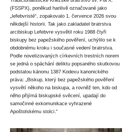
Tradicionalistické Kněžské bratrstvo sv. Pia X.
(FSSPX), poněkud hanlivě označované jako
„lefebvristé“, zopakovalo 1. července 2026 svou
někdejší historii. Tak jako zakladatel bratrstva
arcibiskup Lefebvre vysvětil roku 1988 čtyři
biskupy bez papežského pověření, uchýlilo se k
obdobnému kroku i současné vedení bratrstva.
Podle novelizovaných církevních trestních norem
se jedná o spáchání deliktu popsaného skutkovou
podstatou kánonu 1387 Kodexu kanonického
práva: „Biskup, který bez papežského pověření
vysvětí někoho na biskupa, a rovněž ten, kdo od
něho přijímá biskupské svěcení, upadají do
samočinné exkomunikace vyhrazené
Apoštolskému stolci.“