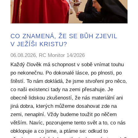
CO ZNAMENÁ, ŽE SE BŮH ZJEVIL
V JEŽÍŠI KRISTU?
06.08.2026, RC Monitor 14/2026
Každý člověk má schopnost v sobě vnímat touhu
po nekonečnu. Po dokonalé lásce, po plnosti, po
štěstí. To nám dokládá, že jsme stvořeni pro něco,
co naši existenci tady na zemi přesahuje. Je
obecně lidskou zkušeností, že nás materiální ani
jiná dobra, kterých můžeme dosahovat zde na
zemi, nenaplní. Vždy budeme toužit po něčem
větším. Navíc, pozorujeme tento svět a to, co nás
obklopuje a co jsme, a ptáme se: odkud to