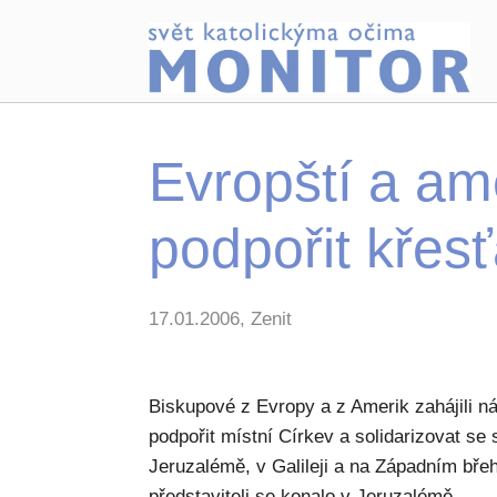
Evropští a ame
podpořit křes
17.01.2006, Zenit
Biskupové z Evropy a z Amerik zahájili n
podpořit místní Církev a solidarizovat se s
Jeruzalémě, v Galileji a na Západním bře
představiteli se konalo v Jeruzalémě.