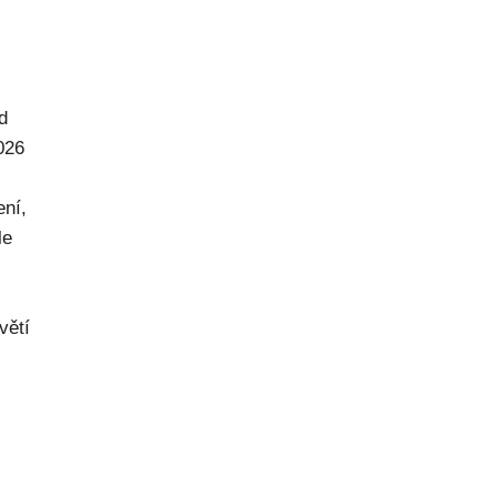
d
026
ení,
le
větí