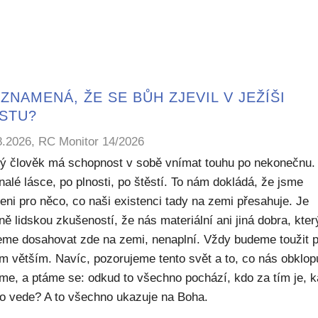
ZNAMENÁ, ŽE SE BŮH ZJEVIL V JEŽÍŠI
ISTU?
8.2026, RC Monitor 14/2026
ý člověk má schopnost v sobě vnímat touhu po nekonečnu.
alé lásce, po plnosti, po štěstí. To nám dokládá, že jsme
eni pro něco, co naši existenci tady na zemi přesahuje. Je
ě lidskou zkušeností, že nás materiální ani jiná dobra, kte
me dosahovat zde na zemi, nenaplní. Vždy budeme toužit 
m větším. Navíc, pozorujeme tento svět a to, co nás obklop
sme, a ptáme se: odkud to všechno pochází, kdo za tím je, 
to vede? A to všechno ukazuje na Boha.