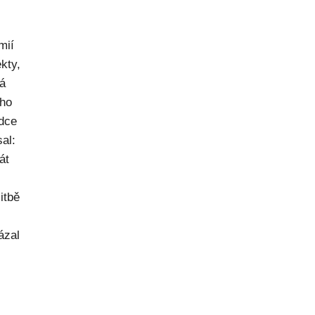
mií
kty,
ná
ého
dce
al:
át
itbě
ázal