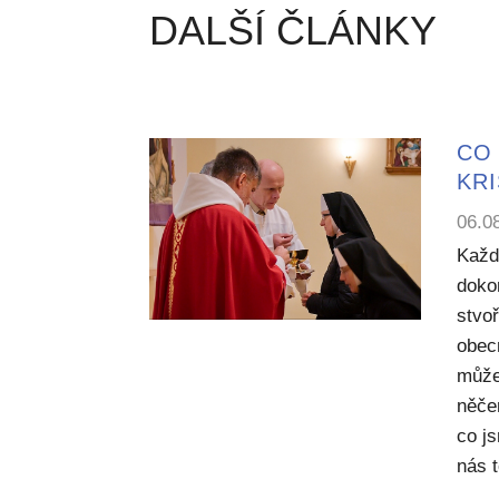
DALŠÍ ČLÁNKY
CO 
KR
06.0
Každ
dokon
stvoř
obecn
může
něče
co j
nás 