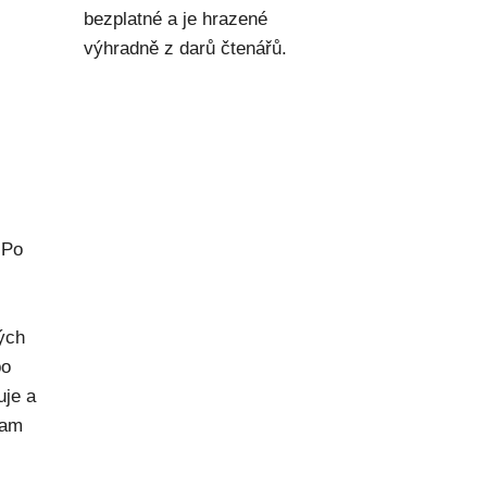
bezplatné a je hrazené
výhradně z darů čtenářů.
 Po
rých
po
uje a
kam