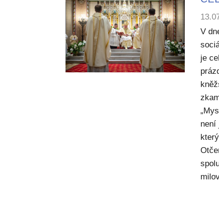
13.0
V dn
sociá
je c
práz
kněž
zkam
„Mysl
není
kter
Otče
spol
milov