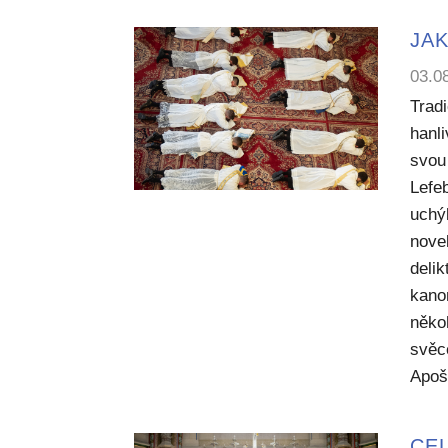
JAK
03.0
Trad
hanl
svou 
Lefe
uchý
nove
deli
kano
něko
svěc
Apoš
CEL