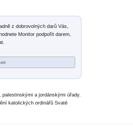
radně z dobrovolných darů Vás,
hodnete Monitor podpořit darem,
t.
DAR
, palestinskými a jordánskými úřady.
ění katolických ordinářů Svaté