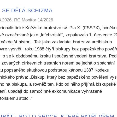
 SE DĚLÁ SCHIZMA
8.2026, RC Monitor 14/2026
icionalistické Kněžské bratrstvo sv. Pia X. (FSSPX), poněku
ivě označované jako „lefebvristé“, zopakovalo 1. července 2
někdejší historii. Tak jako zakladatel bratrstva arcibiskup
bvre vysvětil roku 1988 čtyři biskupy bez papežského pověř
lilo se k obdobnému kroku i současné vedení bratrstva. Pod
lizovaných církevních trestních norem se jedná o spáchání
ktu popsaného skutkovou podstatou kánonu 1387 Kodexu
nického práva: „Biskup, který bez papežského pověření vys
ho na biskupa, a rovněž ten, kdo od něho přijímá biskupské
ení, upadají do samočinné exkomunikace vyhrazené
tolskému stolci.“
IBÁT - BOJ O SRDCE, KTERÉ PATŘÍ VŠEM