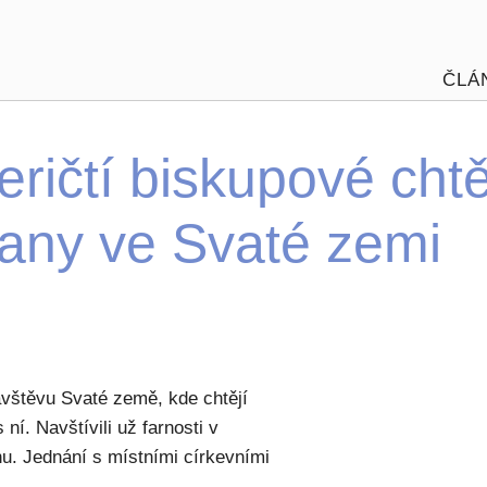
ČLÁ
ričtí biskupové chtě
ťany ve Svaté zemi
ávštěvu Svaté země, kde chtějí
 ní. Navštívili už farnosti v
hu. Jednání s místními církevními