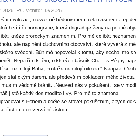
7.2026, RC Monitor 13/2026
ešní civilizaci, nasycené hédonismem, relativismem a epide
lních sítí či pornografie, která degraduje ženy na pouhé obje
elibát kněze prorockým znamením. Pro mě celibát nezname
dnotu, ale naplnění duchovního otcovství, které vyvěrá z m
ského svěcení. Bůh mě nepovolal k tomu, aby nechal mé sr
enět. Nepatřím k těm, o kterých básník Charles Péguy naps
í si, že milují Boha, protože nemilují nikoho.“ Naopak. Celib
 jen statickým darem, ale především pokladem mého života,
ý musím vědomě bránit. „Neuveď nás v pokušení,“ se v modl
náš jistě každý den modlíte i vy. Pro mě to znamená
upracovat s Bohem a bděle se stavět pokušením, abych dok
at čistou a univerzální láskou.