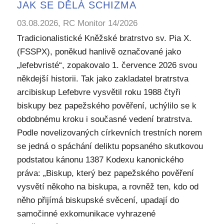
JAK SE DĚLÁ SCHIZMA
03.08.2026, RC Monitor 14/2026
Tradicionalistické Kněžské bratrstvo sv. Pia X.
(FSSPX), poněkud hanlivě označované jako
„lefebvristé“, zopakovalo 1. července 2026 svou
někdejší historii. Tak jako zakladatel bratrstva
arcibiskup Lefebvre vysvětil roku 1988 čtyři
biskupy bez papežského pověření, uchýlilo se k
obdobnému kroku i současné vedení bratrstva.
Podle novelizovaných církevních trestních norem
se jedná o spáchání deliktu popsaného skutkovou
podstatou kánonu 1387 Kodexu kanonického
práva: „Biskup, který bez papežského pověření
vysvětí někoho na biskupa, a rovněž ten, kdo od
něho přijímá biskupské svěcení, upadají do
samočinné exkomunikace vyhrazené