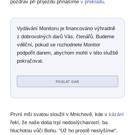
pozdrav při příjezdu přinášíme
v překladu
.
Vydávání Monitoru je financováno výhradně
z dobrovolných darů Vás, čtenářů. Budeme
vděční, pokud se rozhodnete Monitor
podpořit darem, abychom mohli v této službě
pokračovat.
POSLAT DAR
První mši svatou sloužil v Mnichově, kde v
kázání
řekl, že naše doba trpí nedoslýchavostí, ba
hluchotou vůči Bohu. "Už ho prostě neslyšíme".