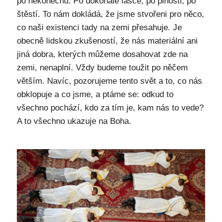
po nekonečnu. Po dokonalé lásce, po plnosti, po
štěstí. To nám dokládá, že jsme stvořeni pro něco,
co naši existenci tady na zemi přesahuje. Je
obecně lidskou zkušeností, že nás materiální ani
jiná dobra, kterých můžeme dosahovat zde na
zemi, nenaplní. Vždy budeme toužit po něčem
větším. Navíc, pozorujeme tento svět a to, co nás
obklopuje a co jsme, a ptáme se: odkud to
všechno pochází, kdo za tím je, kam nás to vede?
A to všechno ukazuje na Boha.