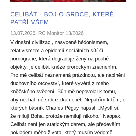
CELIBÁT - BOJ O SRDCE, KTERÉ
PATŘÍ VŠEM
13.07.2026, RC Monitor 13/2026
V dnešní civilizaci, nasycené hédonismem,
relativismem a epidemií sociálních sítí či
pornografie, která degraduje ženy na pouhé
objekty, je celibát kněze prorockým znamením.
Pro mě celibát neznamená prázdnotu, ale naplnění
duchovního otcovství, které vyvěrá z mého
kněžského svěcení. Bůh mě nepovolal k tomu,
aby nechal mé srdce zkamenět. Nepatřím k těm, o
kterých básník Charles Péguy napsal: „Myslí si,
že milují Boha, protože nemilují nikoho.“ Naopak.
Celibát není jen statickým darem, ale především
pokladem mého života, který musím vědomě