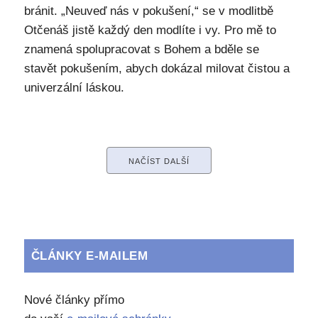
bránit. „Neuveď nás v pokušení,“ se v modlitbě
Otčenáš jistě každý den modlíte i vy. Pro mě to
znamená spolupracovat s Bohem a bděle se
stavět pokušením, abych dokázal milovat čistou a
univerzální láskou.
NAČÍST DALŠÍ
ČLÁNKY E-MAILEM
Nové články přímo