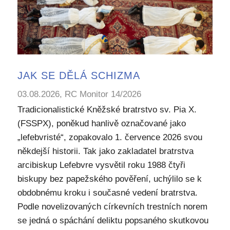
JAK SE DĚLÁ SCHIZMA
03.08.2026, RC Monitor 14/2026
Tradicionalistické Kněžské bratrstvo sv. Pia X.
(FSSPX), poněkud hanlivě označované jako
„lefebvristé“, zopakovalo 1. července 2026 svou
někdejší historii. Tak jako zakladatel bratrstva
arcibiskup Lefebvre vysvětil roku 1988 čtyři
biskupy bez papežského pověření, uchýlilo se k
obdobnému kroku i současné vedení bratrstva.
Podle novelizovaných církevních trestních norem
se jedná o spáchání deliktu popsaného skutkovou