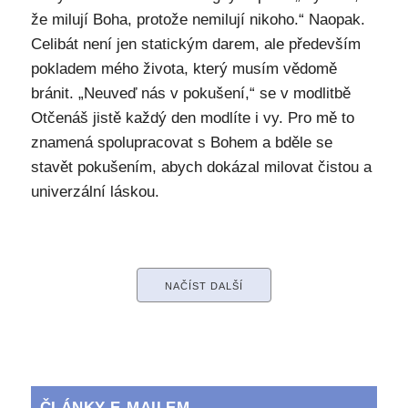
že milují Boha, protože nemilují nikoho.“ Naopak.
Celibát není jen statickým darem, ale především
pokladem mého života, který musím vědomě
bránit. „Neuveď nás v pokušení,“ se v modlitbě
Otčenáš jistě každý den modlíte i vy. Pro mě to
znamená spolupracovat s Bohem a bděle se
stavět pokušením, abych dokázal milovat čistou a
univerzální láskou.
NAČÍST DALŠÍ
ČLÁNKY E-MAILEM