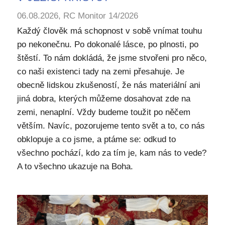
06.08.2026, RC Monitor 14/2026
Každý člověk má schopnost v sobě vnímat touhu
po nekonečnu. Po dokonalé lásce, po plnosti, po
štěstí. To nám dokládá, že jsme stvořeni pro něco,
co naši existenci tady na zemi přesahuje. Je
obecně lidskou zkušeností, že nás materiální ani
jiná dobra, kterých můžeme dosahovat zde na
zemi, nenaplní. Vždy budeme toužit po něčem
větším. Navíc, pozorujeme tento svět a to, co nás
obklopuje a co jsme, a ptáme se: odkud to
všechno pochází, kdo za tím je, kam nás to vede?
A to všechno ukazuje na Boha.