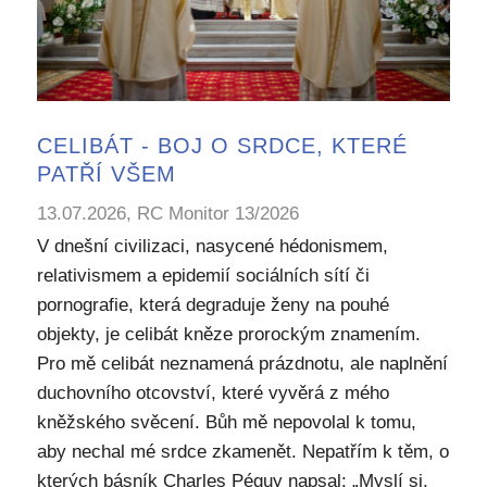
CELIBÁT - BOJ O SRDCE, KTERÉ
PATŘÍ VŠEM
13.07.2026, RC Monitor 13/2026
V dnešní civilizaci, nasycené hédonismem,
relativismem a epidemií sociálních sítí či
pornografie, která degraduje ženy na pouhé
objekty, je celibát kněze prorockým znamením.
Pro mě celibát neznamená prázdnotu, ale naplnění
duchovního otcovství, které vyvěrá z mého
kněžského svěcení. Bůh mě nepovolal k tomu,
aby nechal mé srdce zkamenět. Nepatřím k těm, o
kterých básník Charles Péguy napsal: „Myslí si,