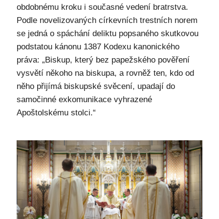
obdobnému kroku i současné vedení bratrstva.
Podle novelizovaných církevních trestních norem
se jedná o spáchání deliktu popsaného skutkovou
podstatou kánonu 1387 Kodexu kanonického
práva: „Biskup, který bez papežského pověření
vysvětí někoho na biskupa, a rovněž ten, kdo od
něho přijímá biskupské svěcení, upadají do
samočinné exkomunikace vyhrazené
Apoštolskému stolci.“