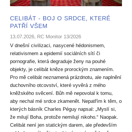
CELIBÁT - BOJ O SRDCE, KTERÉ
PATŘÍ VŠEM
13.07.2026, RC Monitor 13/2026
V dnešní civilizaci, nasycené hédonismem,
relativismem a epidemií sociálních sítí či
pornografie, která degraduje ženy na pouhé
objekty, je celibát kněze prorockým znamením.
Pro mě celibát neznamená prázdnotu, ale naplnění
duchovního otcovství, které vyvěrá z mého
kněžského svěcení. Bůh mě nepovolal k tomu,
aby nechal mé srdce zkamenět. Nepatřím k těm, o
kterých básník Charles Péguy napsal: „Myslí si,
že milují Boha, protože nemilují nikoho.“ Naopak.
Celibát není jen statickým darem, ale především