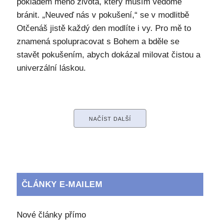
pokladem mého života, který musím vědomě
bránit. „Neuveď nás v pokušení,“ se v modlitbě
Otčenáš jistě každý den modlíte i vy. Pro mě to
znamená spolupracovat s Bohem a bděle se
stavět pokušením, abych dokázal milovat čistou a
univerzální láskou.
NAČÍST DALŠÍ
ČLÁNKY E-MAILEM
Nové články přímo