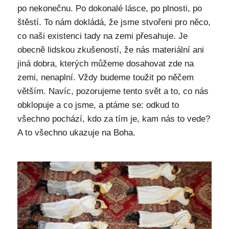
po nekonečnu. Po dokonalé lásce, po plnosti, po
štěstí. To nám dokládá, že jsme stvořeni pro něco,
co naši existenci tady na zemi přesahuje. Je
obecně lidskou zkušeností, že nás materiální ani
jiná dobra, kterých můžeme dosahovat zde na
zemi, nenaplní. Vždy budeme toužit po něčem
větším. Navíc, pozorujeme tento svět a to, co nás
obklopuje a co jsme, a ptáme se: odkud to
všechno pochází, kdo za tím je, kam nás to vede?
A to všechno ukazuje na Boha.