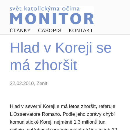
ČLÁNKY
ČASOPIS
KONTAKT
Hlad v Koreji se
má zhoršit
22.02.2010, Zenit
Hlad v severní Koreji s má letos zhoršit, referuje
L'Osservatore Romano. Podle jeho zprávy chybí
komunistické Koreji nejméně 1.3 milionů tun
obilnin, potřebných pro minimální výživu jejích 22