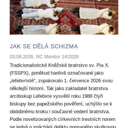
JAK SE DĚLÁ SCHIZMA
03.08.2026, RC Monitor 14/2026
Tradicionalistické Kněžské bratrstvo sv. Pia X.
(FSSPX), poněkud hanlivě označované jako
„lefebvristé“, zopakovalo 1. července 2026 svou
někdejší historii. Tak jako zakladatel bratrstva
arcibiskup Lefebvre vysvětil roku 1988 čtyři
biskupy bez papežského pověření, uchýlilo se k
obdobnému kroku i současné vedení bratrstva.
Podle novelizovaných církevních trestních norem
se jedná o spáchání deliktu popsaného skutkovou