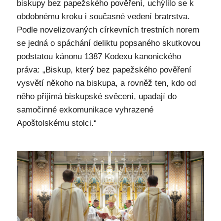
biskupy bez papežského pověření, uchýlilo se k
obdobnému kroku i současné vedení bratrstva.
Podle novelizovaných církevních trestních norem
se jedná o spáchání deliktu popsaného skutkovou
podstatou kánonu 1387 Kodexu kanonického
práva: „Biskup, který bez papežského pověření
vysvětí někoho na biskupa, a rovněž ten, kdo od
něho přijímá biskupské svěcení, upadají do
samočinné exkomunikace vyhrazené
Apoštolskému stolci.“