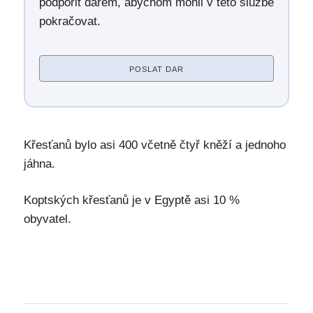
podpořit darem, abychom mohli v této službě
pokračovat.
POSLAT DAR
Křesťanů bylo asi 400 včetně čtyř kněží a jednoho
jáhna.
Koptských křesťanů je v Egyptě asi 10 %
obyvatel.