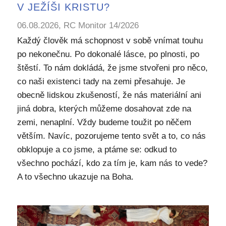
V JEŽÍŠI KRISTU?
06.08.2026, RC Monitor 14/2026
Každý člověk má schopnost v sobě vnímat touhu
po nekonečnu. Po dokonalé lásce, po plnosti, po
štěstí. To nám dokládá, že jsme stvořeni pro něco,
co naši existenci tady na zemi přesahuje. Je
obecně lidskou zkušeností, že nás materiální ani
jiná dobra, kterých můžeme dosahovat zde na
zemi, nenaplní. Vždy budeme toužit po něčem
větším. Navíc, pozorujeme tento svět a to, co nás
obklopuje a co jsme, a ptáme se: odkud to
všechno pochází, kdo za tím je, kam nás to vede?
A to všechno ukazuje na Boha.