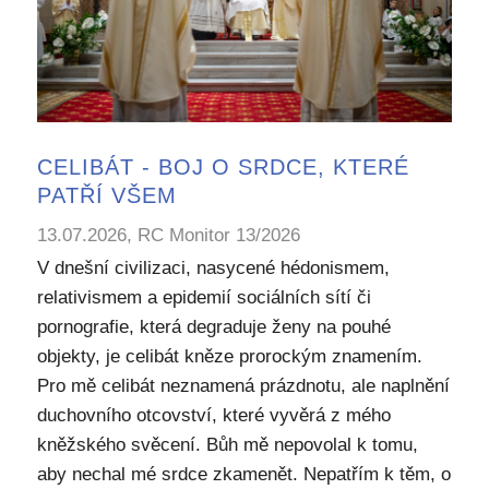
CELIBÁT - BOJ O SRDCE, KTERÉ
PATŘÍ VŠEM
13.07.2026, RC Monitor 13/2026
V dnešní civilizaci, nasycené hédonismem,
relativismem a epidemií sociálních sítí či
pornografie, která degraduje ženy na pouhé
objekty, je celibát kněze prorockým znamením.
Pro mě celibát neznamená prázdnotu, ale naplnění
duchovního otcovství, které vyvěrá z mého
kněžského svěcení. Bůh mě nepovolal k tomu,
aby nechal mé srdce zkamenět. Nepatřím k těm, o