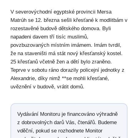
V severovýchodní egyptské provincii Mersa
Matrúh se 12. března sešli křesťané k modlitbám v
rozestavěné budově dětského domova. Byli
napadeni davem tří tisíc muslimů,
povzbuzovaných místním imámem. Imám tvrdil,
že na staveništi má stát nový křesťanský kostel.
25 křesťanů včetně žen a dětí bylo zraněno.
Teprve v sobotu ráno dorazily policejní jednotky z
Alexandrie, díky nimž **se mohli křesťané,
uvěznění v budově, vrátit domů.
Vydávání Monitoru je financováno výhradně
z dobrovolných darů Vás, čtenářů. Budeme
vděční, pokud se rozhodnete Monitor