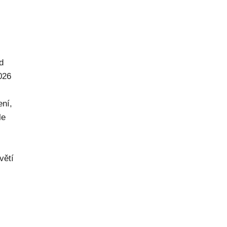
d
026
ení,
le
větí