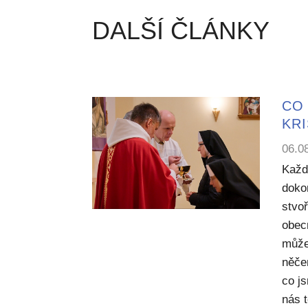
DALŠÍ ČLÁNKY
CO 
KR
06.0
Každ
dokon
stvoř
obecn
může
něče
co j
nás 