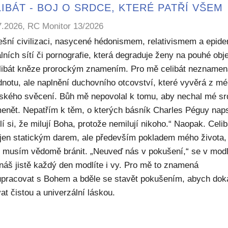
IBÁT - BOJ O SRDCE, KTERÉ PATŘÍ VŠEM
7.2026, RC Monitor 13/2026
ešní civilizaci, nasycené hédonismem, relativismem a epide
lních sítí či pornografie, která degraduje ženy na pouhé obje
elibát kněze prorockým znamením. Pro mě celibát nezname
dnotu, ale naplnění duchovního otcovství, které vyvěrá z m
ského svěcení. Bůh mě nepovolal k tomu, aby nechal mé sr
enět. Nepatřím k těm, o kterých básník Charles Péguy naps
í si, že milují Boha, protože nemilují nikoho.“ Naopak. Celib
 jen statickým darem, ale především pokladem mého života,
ý musím vědomě bránit. „Neuveď nás v pokušení,“ se v modl
náš jistě každý den modlíte i vy. Pro mě to znamená
upracovat s Bohem a bděle se stavět pokušením, abych dok
at čistou a univerzální láskou.