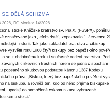
 SE DĚLÁ SCHIZMA
8.2026, RC Monitor 14/2026
icionalistické Kněžské bratrstvo sv. Pia X. (FSSPX), poněku
ivě označované jako „lefebvristé“, zopakovalo 1. července 2
někdejší historii. Tak jako zakladatel bratrstva arcibiskup
bvre vysvětil roku 1988 čtyři biskupy bez papežského pověř
lilo se k obdobnému kroku i současné vedení bratrstva. Pod
lizovaných církevních trestních norem se jedná o spáchání
ktu popsaného skutkovou podstatou kánonu 1387 Kodexu
nického práva: „Biskup, který bez papežského pověření vys
ho na biskupa, a rovněž ten, kdo od něho přijímá biskupské
ení, upadají do samočinné exkomunikace vyhrazené
tolskému stolci.“