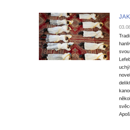
JAK
03.0
Trad
hanl
svou 
Lefe
uchý
nove
deli
kano
něko
svěc
Apoš