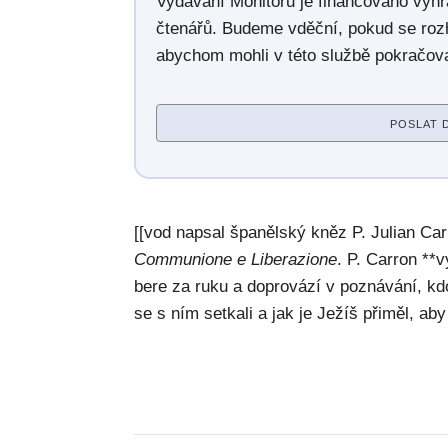
Vydávání Monitoru je financováno výh
čtenářů. Budeme vděční, pokud se roz
abychom mohli v této službě pokračova
POSLAT 
[[vod napsal španělský kněz P. Julian Ca
Communione e Liberazione
. P. Carron **v
bere za ruku a doprovází v poznávání, kdo 
se s ním setkali a jak je Ježíš přiměl, aby