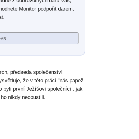
radně z dobrovolných darů Vás,
hodnete Monitor podpořit darem,
t.
DAR
rron, předseda společenství
ysvětluje, že v této práci "nás papež
byli první Ježíšovi společníci , jak
 ho nikdy neopustili.