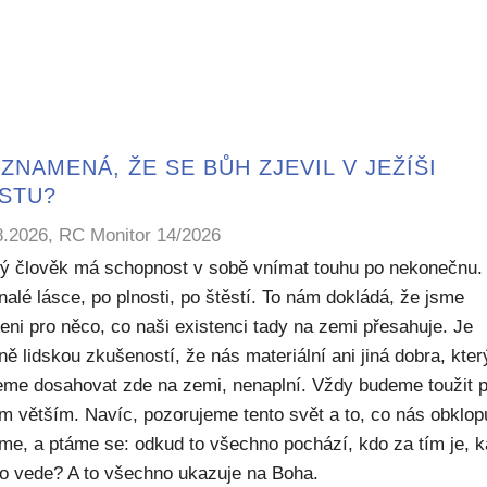
ZNAMENÁ, ŽE SE BŮH ZJEVIL V JEŽÍŠI
ISTU?
8.2026, RC Monitor 14/2026
ý člověk má schopnost v sobě vnímat touhu po nekonečnu.
alé lásce, po plnosti, po štěstí. To nám dokládá, že jsme
eni pro něco, co naši existenci tady na zemi přesahuje. Je
ě lidskou zkušeností, že nás materiální ani jiná dobra, kte
me dosahovat zde na zemi, nenaplní. Vždy budeme toužit 
m větším. Navíc, pozorujeme tento svět a to, co nás obklop
sme, a ptáme se: odkud to všechno pochází, kdo za tím je, 
to vede? A to všechno ukazuje na Boha.