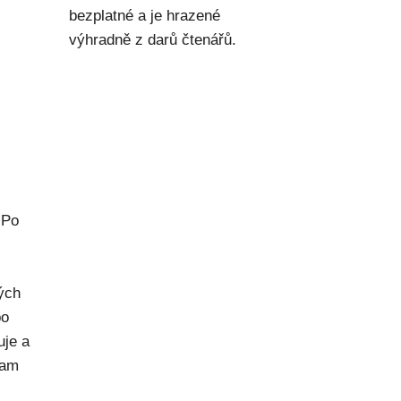
bezplatné a je hrazené
výhradně z darů čtenářů.
 Po
rých
po
uje a
kam