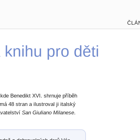
ČLÁ
knihu pro děti
, kde Benedikt XVI. shrnuje příběh
á 48 stran a ilustroval ji italský
avatelství
San Giuliano Milanese
.