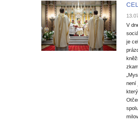
CEL
13.0
V dn
sociá
je c
práz
kněž
zkam
„Mysl
není
kter
Otče
spol
milov