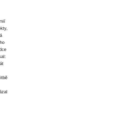
mií
kty,
ná
ého
dce
al:
át
itbě
ázal