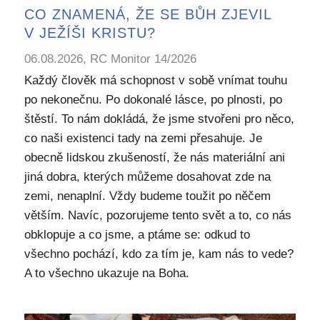
CO ZNAMENÁ, ŽE SE BŮH ZJEVIL
V JEŽÍŠI KRISTU?
06.08.2026, RC Monitor 14/2026
Každý člověk má schopnost v sobě vnímat touhu
po nekonečnu. Po dokonalé lásce, po plnosti, po
štěstí. To nám dokládá, že jsme stvořeni pro něco,
co naši existenci tady na zemi přesahuje. Je
obecně lidskou zkušeností, že nás materiální ani
jiná dobra, kterých můžeme dosahovat zde na
zemi, nenaplní. Vždy budeme toužit po něčem
větším. Navíc, pozorujeme tento svět a to, co nás
obklopuje a co jsme, a ptáme se: odkud to
všechno pochází, kdo za tím je, kam nás to vede?
A to všechno ukazuje na Boha.