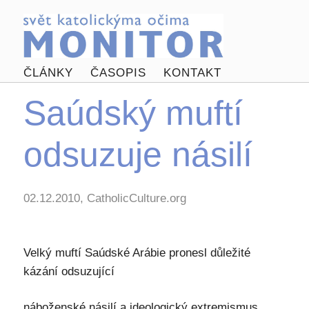
ČLÁNKY
ČASOPIS
KONTAKT
Saúdský muftí
odsuzuje násilí
02.12.2010, CatholicCulture.org
Velký muftí Saúdské Arábie pronesl důležité
kázání odsuzující
náboženské násilí a ideologický extremismus.