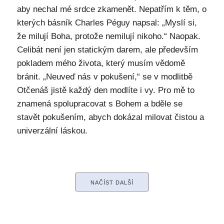
aby nechal mé srdce zkamenět. Nepatřím k těm, o
kterých básník Charles Péguy napsal: „Myslí si,
že milují Boha, protože nemilují nikoho.“ Naopak.
Celibát není jen statickým darem, ale především
pokladem mého života, který musím vědomě
bránit. „Neuveď nás v pokušení,“ se v modlitbě
Otčenáš jistě každý den modlíte i vy. Pro mě to
znamená spolupracovat s Bohem a bděle se
stavět pokušením, abych dokázal milovat čistou a
univerzální láskou.
NAČÍST DALŠÍ