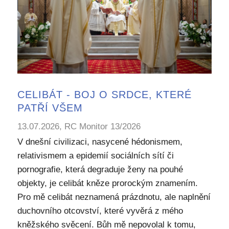
CELIBÁT - BOJ O SRDCE, KTERÉ
PATŘÍ VŠEM
13.07.2026, RC Monitor 13/2026
V dnešní civilizaci, nasycené hédonismem,
relativismem a epidemií sociálních sítí či
pornografie, která degraduje ženy na pouhé
objekty, je celibát kněze prorockým znamením.
Pro mě celibát neznamená prázdnotu, ale naplnění
duchovního otcovství, které vyvěrá z mého
kněžského svěcení. Bůh mě nepovolal k tomu,