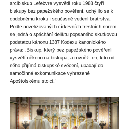
arcibiskup Lefebvre vysvětil roku 1988 čtyři
biskupy bez papežského pověření, uchýlilo se k
obdobnému kroku i současné vedení bratrstva.
Podle novelizovaných církevních trestních norem
se jedná o spáchání deliktu popsaného skutkovou
podstatou kánonu 1387 Kodexu kanonického
práva: „Biskup, který bez papežského pověření
vysvětí někoho na biskupa, a rovněž ten, kdo od
něho přijímá biskupské svěcení, upadají do
samočinné exkomunikace vyhrazené
Apoštolskému stolci.“