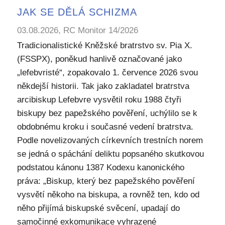
JAK SE DĚLÁ SCHIZMA
03.08.2026, RC Monitor 14/2026
Tradicionalistické Kněžské bratrstvo sv. Pia X.
(FSSPX), poněkud hanlivě označované jako
„lefebvristé“, zopakovalo 1. července 2026 svou
někdejší historii. Tak jako zakladatel bratrstva
arcibiskup Lefebvre vysvětil roku 1988 čtyři
biskupy bez papežského pověření, uchýlilo se k
obdobnému kroku i současné vedení bratrstva.
Podle novelizovaných církevních trestních norem
se jedná o spáchání deliktu popsaného skutkovou
podstatou kánonu 1387 Kodexu kanonického
práva: „Biskup, který bez papežského pověření
vysvětí někoho na biskupa, a rovněž ten, kdo od
něho přijímá biskupské svěcení, upadají do
samočinné exkomunikace vyhrazené