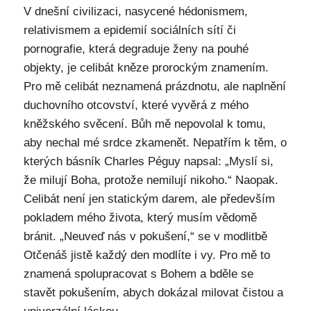
V dnešní civilizaci, nasycené hédonismem,
relativismem a epidemií sociálních sítí či
pornografie, která degraduje ženy na pouhé
objekty, je celibát kněze prorockým znamením.
Pro mě celibát neznamená prázdnotu, ale naplnění
duchovního otcovství, které vyvěrá z mého
kněžského svěcení. Bůh mě nepovolal k tomu,
aby nechal mé srdce zkamenět. Nepatřím k těm, o
kterých básník Charles Péguy napsal: „Myslí si,
že milují Boha, protože nemilují nikoho.“ Naopak.
Celibát není jen statickým darem, ale především
pokladem mého života, který musím vědomě
bránit. „Neuveď nás v pokušení,“ se v modlitbě
Otčenáš jistě každý den modlíte i vy. Pro mě to
znamená spolupracovat s Bohem a bděle se
stavět pokušením, abych dokázal milovat čistou a