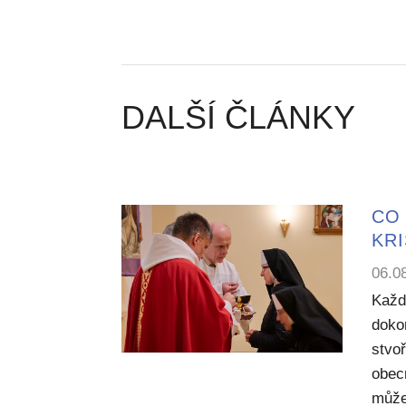
DALŠÍ ČLÁNKY
CO 
KR
06.0
Každ
dokon
stvoř
obecn
může