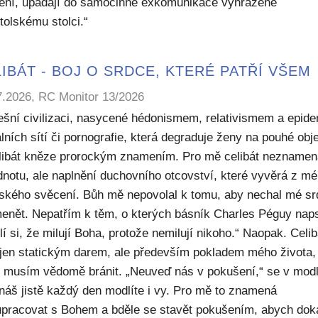
ení, upadají do samočinné exkomunikace vyhrazené
tolskému stolci.“
IBÁT - BOJ O SRDCE, KTERÉ PATŘÍ VŠEM
7.2026, RC Monitor 13/2026
ešní civilizaci, nasycené hédonismem, relativismem a epide
lních sítí či pornografie, která degraduje ženy na pouhé obje
elibát kněze prorockým znamením. Pro mě celibát nezname
dnotu, ale naplnění duchovního otcovství, které vyvěrá z m
ského svěcení. Bůh mě nepovolal k tomu, aby nechal mé sr
enět. Nepatřím k těm, o kterých básník Charles Péguy naps
í si, že milují Boha, protože nemilují nikoho.“ Naopak. Celib
 jen statickým darem, ale především pokladem mého života,
ý musím vědomě bránit. „Neuveď nás v pokušení,“ se v modl
náš jistě každý den modlíte i vy. Pro mě to znamená
upracovat s Bohem a bděle se stavět pokušením, abych dok