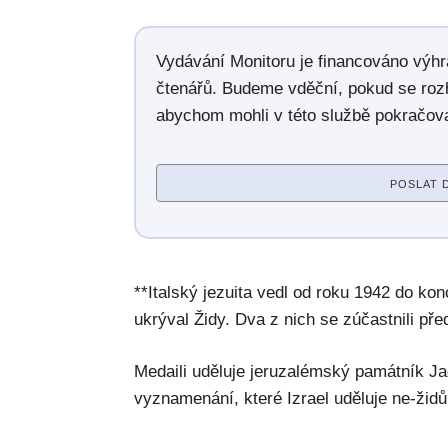
Vydávání Monitoru je financováno výh
čtenářů. Budeme vděční, pokud se roz
abychom mohli v této službě pokračova
POSLAT 
**Italský jezuita vedl od roku 1942 do kon
ukrýval Židy. Dva z nich se zúčastnili pře
Medaili uděluje jeruzalémský památník Ja
vyznamenání, které Izrael uděluje ne-židů