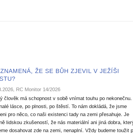
ZNAMENÁ, ŽE SE BŮH ZJEVIL V JEŽÍŠI
ISTU?
8.2026, RC Monitor 14/2026
ý člověk má schopnost v sobě vnímat touhu po nekonečnu.
alé lásce, po plnosti, po štěstí. To nám dokládá, že jsme
eni pro něco, co naši existenci tady na zemi přesahuje. Je
ě lidskou zkušeností, že nás materiální ani jiná dobra, kte
me dosahovat zde na zemi, nenaplní. Vždy budeme toužit 