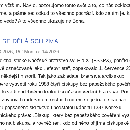
m větším. Navíc, pozorujeme tento svět a to, co nás obklop
sme, a ptáme se: odkud to všechno pochází, kdo za tím je, 
to vede? A to všechno ukazuje na Boha.
 SE DĚLÁ SCHIZMA
8.2026, RC Monitor 14/2026
icionalistické Kněžské bratrstvo sv. Pia X. (FSSPX), poněku
ivě označované jako „lefebvristé“, zopakovalo 1. července 2
někdejší historii. Tak jako zakladatel bratrstva arcibiskup
bvre vysvětil roku 1988 čtyři biskupy bez papežského pověř
lilo se k obdobnému kroku i současné vedení bratrstva. Pod
lizovaných církevních trestních norem se jedná o spáchání
ktu popsaného skutkovou podstatou kánonu 1387 Kodexu
nického práva: „Biskup, který bez papežského pověření vys
ho na biskupa, a rovněž ten, kdo od něho přijímá biskupské