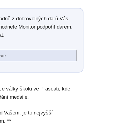
radně z dobrovolných darů Vás,
hodnete Monitor podpořit darem,
t.
DAR
ce války školu ve Frascati, kde
dání medaile.
d Vašem: je to nejvyšší
m. **