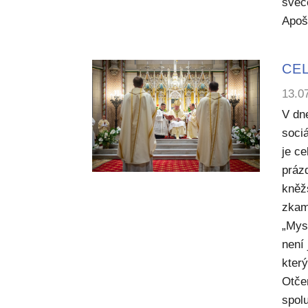
svěc
Apoš
CEL
13.0
V dn
sociá
je c
práz
kněž
zkam
„Mysl
není
kter
Otče
spol