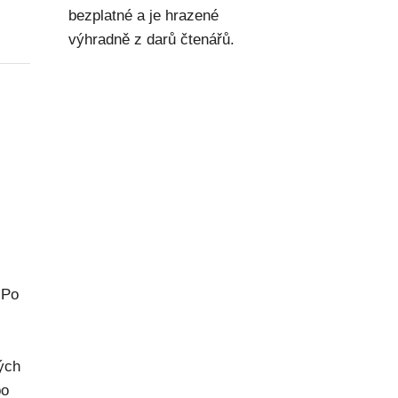
bezplatné a je hrazené
výhradně z darů čtenářů.
 Po
rých
po