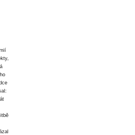
mií
kty,
ná
ého
dce
al:
át
itbě
ázal