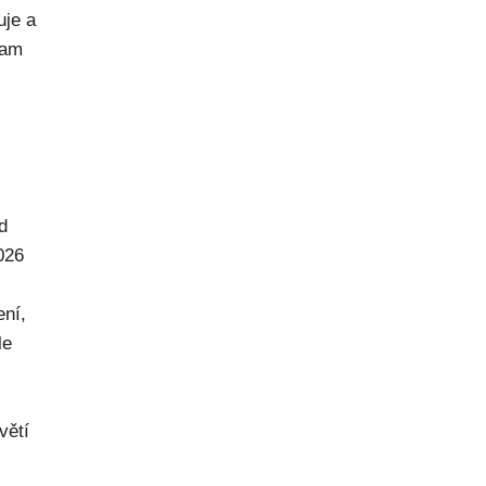
uje a
kam
d
026
ení,
le
větí