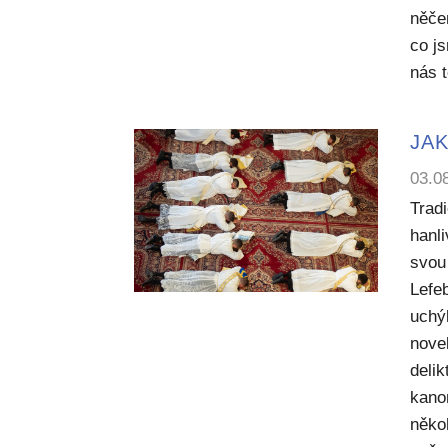
něče
co j
nás 
JAK
03.0
Trad
hanl
svou 
Lefe
uchý
nove
deli
kano
něko