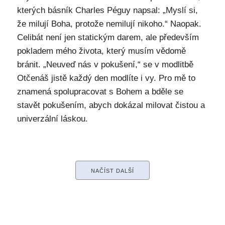
kterých básník Charles Péguy napsal: „Myslí si,
že milují Boha, protože nemilují nikoho.“ Naopak.
Celibát není jen statickým darem, ale především
pokladem mého života, který musím vědomě
bránit. „Neuveď nás v pokušení,“ se v modlitbě
Otčenáš jistě každý den modlíte i vy. Pro mě to
znamená spolupracovat s Bohem a bděle se
stavět pokušením, abych dokázal milovat čistou a
univerzální láskou.
NAČÍST DALŠÍ