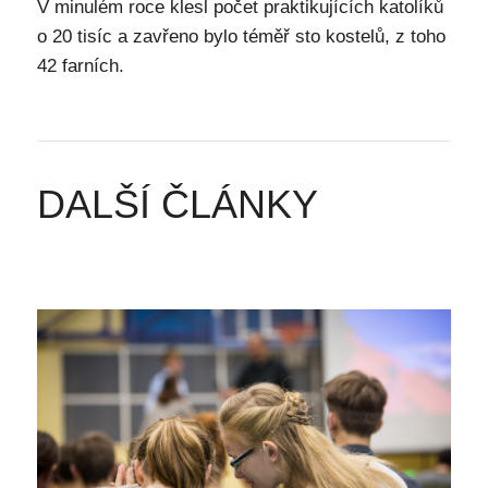
V minulém roce klesl počet praktikujících katolíků
o 20 tisíc a zavřeno bylo téměř sto kostelů, z toho
42 farních.
DALŠÍ ČLÁNKY