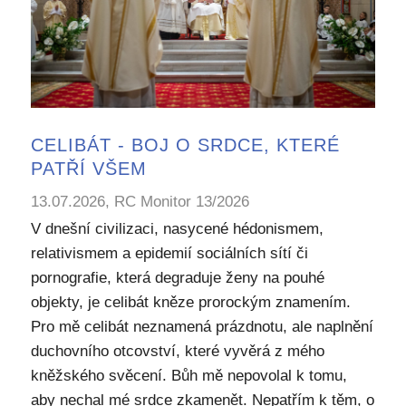
CELIBÁT - BOJ O SRDCE, KTERÉ
PATŘÍ VŠEM
13.07.2026, RC Monitor 13/2026
V dnešní civilizaci, nasycené hédonismem,
relativismem a epidemií sociálních sítí či
pornografie, která degraduje ženy na pouhé
objekty, je celibát kněze prorockým znamením.
Pro mě celibát neznamená prázdnotu, ale naplnění
duchovního otcovství, které vyvěrá z mého
kněžského svěcení. Bůh mě nepovolal k tomu,
aby nechal mé srdce zkamenět. Nepatřím k těm, o