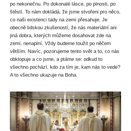
po nekonečnu. Po dokonalé lásce, po plnosti, po
štěstí. To nám dokládá, že jsme stvořeni pro něco,
co naši existenci tady na zemi přesahuje. Je
obecně lidskou zkušeností, že nás materiální ani
jiná dobra, kterých můžeme dosahovat zde na
zemi, nenaplní. Vždy budeme toužit po něčem
větším. Navíc, pozorujeme tento svět a to, co nás
obklopuje a co jsme, a ptáme se: odkud to
všechno pochází, kdo za tím je, kam nás to vede?
A to všechno ukazuje na Boha.