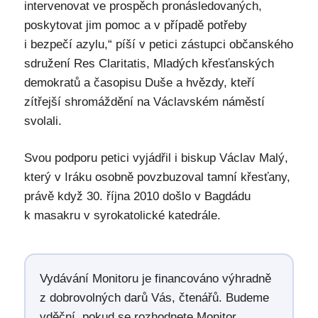
intervenovat ve prospěch pronásledovaných,
poskytovat jim pomoc a v případě potřeby
i bezpečí azylu,“ píší v petici zástupci občanského
sdružení Res Claritatis, Mladých křesťanských
demokratů a časopisu Duše a hvězdy, kteří
zítřejší shromáždění na Václavském náměstí
svolali.
Svou podporu petici vyjádřil i biskup Václav Malý,
který v Iráku osobně povzbuzoval tamní křesťany,
právě když 30. října 2010 došlo v Bagdádu
k masakru v syrokatolické katedrále.
Vydávání Monitoru je financováno výhradně
z dobrovolných darů Vás, čtenářů. Budeme
vděční, pokud se rozhodnete Monitor