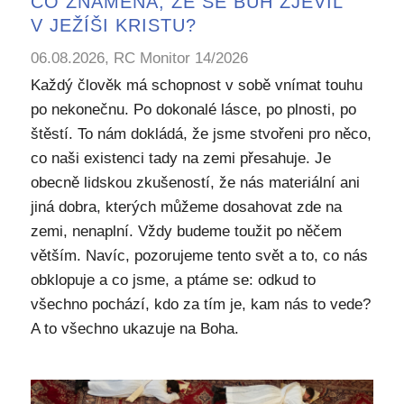
CO ZNAMENÁ, ŽE SE BŮH ZJEVIL
V JEŽÍŠI KRISTU?
06.08.2026, RC Monitor 14/2026
Každý člověk má schopnost v sobě vnímat touhu
po nekonečnu. Po dokonalé lásce, po plnosti, po
štěstí. To nám dokládá, že jsme stvořeni pro něco,
co naši existenci tady na zemi přesahuje. Je
obecně lidskou zkušeností, že nás materiální ani
jiná dobra, kterých můžeme dosahovat zde na
zemi, nenaplní. Vždy budeme toužit po něčem
větším. Navíc, pozorujeme tento svět a to, co nás
obklopuje a co jsme, a ptáme se: odkud to
všechno pochází, kdo za tím je, kam nás to vede?
A to všechno ukazuje na Boha.