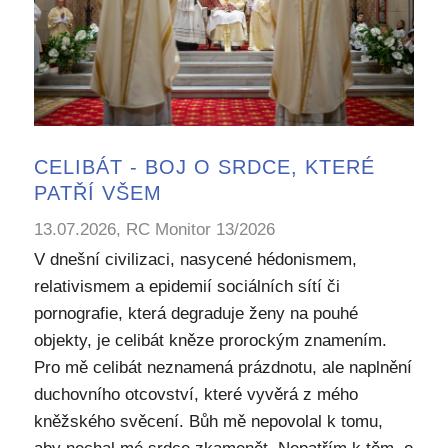
CELIBÁT - BOJ O SRDCE, KTERÉ
PATŘÍ VŠEM
13.07.2026, RC Monitor 13/2026
V dnešní civilizaci, nasycené hédonismem,
relativismem a epidemií sociálních sítí či
pornografie, která degraduje ženy na pouhé
objekty, je celibát kněze prorockým znamením.
Pro mě celibát neznamená prázdnotu, ale naplnění
duchovního otcovství, které vyvěrá z mého
kněžského svěcení. Bůh mě nepovolal k tomu,