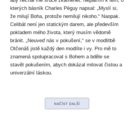
aby nechal mé srdce zkamenět. Nepatřím k těm, o
kterých básník Charles Péguy napsal: „Myslí si,
že milují Boha, protože nemilují nikoho.“ Naopak.
Celibát není jen statickým darem, ale především
pokladem mého života, který musím vědomě
bránit. „Neuveď nás v pokušení,“ se v modlitbě
Otčenáš jistě každý den modlíte i vy. Pro mě to
znamená spolupracovat s Bohem a bděle se
stavět pokušením, abych dokázal milovat čistou a
univerzální láskou.
NAČÍST DALŠÍ