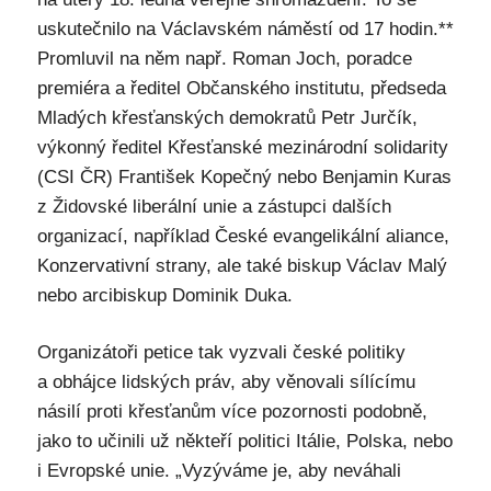
uskutečnilo na Václavském náměstí od 17 hodin.**
Promluvil na něm např. Roman Joch, poradce
premiéra a ředitel Občanského institutu, předseda
Mladých křesťanských demokratů Petr Jurčík,
výkonný ředitel Křesťanské mezinárodní solidarity
(CSI ČR) František Kopečný nebo Benjamin Kuras
z Židovské liberální unie a zástupci dalších
organizací, například České evangelikální aliance,
Konzervativní strany, ale také biskup Václav Malý
nebo arcibiskup Dominik Duka.
Organizátoři petice tak vyzvali české politiky
a obhájce lidských práv, aby věnovali sílícímu
násilí proti křesťanům více pozornosti podobně,
jako to učinili už někteří politici Itálie, Polska, nebo
i Evropské unie. „Vyzýváme je, aby neváhali