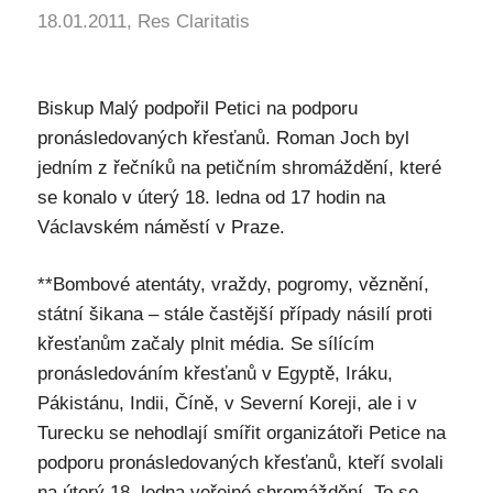
18.01.2011, Res Claritatis
Biskup Malý podpořil Petici na podporu
pronásledovaných křesťanů. Roman Joch byl
jedním z řečníků na petičním shromáždění, které
se konalo v úterý 18. ledna od 17 hodin na
Václavském náměstí v Praze.
**Bombové atentáty, vraždy, pogromy, věznění,
státní šikana – stále častější případy násilí proti
křesťanům začaly plnit média. Se sílícím
pronásledováním křesťanů v Egyptě, Iráku,
Pákistánu, Indii, Číně, v Severní Koreji, ale i v
Turecku se nehodlají smířit organizátoři Petice na
podporu pronásledovaných křesťanů, kteří svolali
na úterý 18. ledna veřejné shromáždění. To se