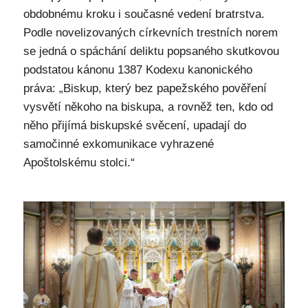
obdobnému kroku i současné vedení bratrstva.
Podle novelizovaných církevních trestních norem
se jedná o spáchání deliktu popsaného skutkovou
podstatou kánonu 1387 Kodexu kanonického
práva: „Biskup, který bez papežského pověření
vysvětí někoho na biskupa, a rovněž ten, kdo od
něho přijímá biskupské svěcení, upadají do
samočinné exkomunikace vyhrazené
Apoštolskému stolci.“