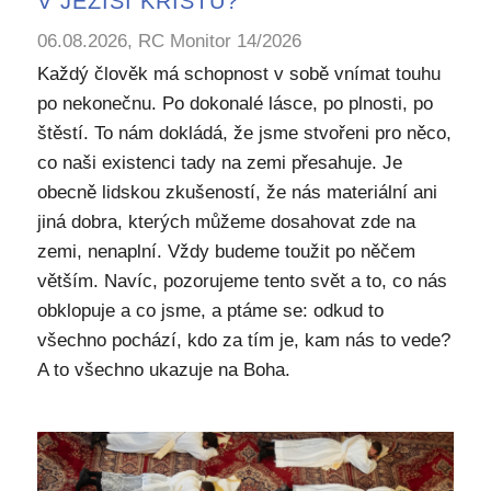
V JEŽÍŠI KRISTU?
06.08.2026, RC Monitor 14/2026
Každý člověk má schopnost v sobě vnímat touhu
po nekonečnu. Po dokonalé lásce, po plnosti, po
štěstí. To nám dokládá, že jsme stvořeni pro něco,
co naši existenci tady na zemi přesahuje. Je
obecně lidskou zkušeností, že nás materiální ani
jiná dobra, kterých můžeme dosahovat zde na
zemi, nenaplní. Vždy budeme toužit po něčem
větším. Navíc, pozorujeme tento svět a to, co nás
obklopuje a co jsme, a ptáme se: odkud to
všechno pochází, kdo za tím je, kam nás to vede?
A to všechno ukazuje na Boha.