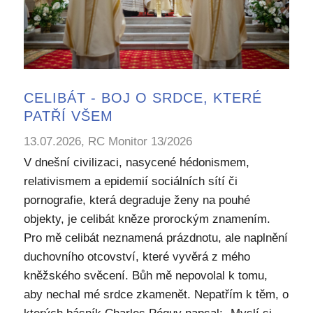
CELIBÁT - BOJ O SRDCE, KTERÉ
PATŘÍ VŠEM
13.07.2026, RC Monitor 13/2026
V dnešní civilizaci, nasycené hédonismem,
relativismem a epidemií sociálních sítí či
pornografie, která degraduje ženy na pouhé
objekty, je celibát kněze prorockým znamením.
Pro mě celibát neznamená prázdnotu, ale naplnění
duchovního otcovství, které vyvěrá z mého
kněžského svěcení. Bůh mě nepovolal k tomu,
aby nechal mé srdce zkamenět. Nepatřím k těm, o