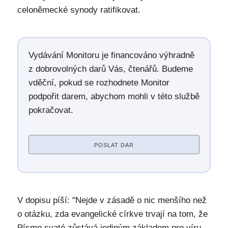
celoněmecké synody ratifikovat.
Vydávání Monitoru je financováno výhradně
z dobrovolných darů Vás, čtenářů. Budeme
vděční, pokud se rozhodnete Monitor
podpořit darem, abychom mohli v této službě
pokračovat.
POSLAT DAR
V dopisu píší: "Nejde v zásadě o nic menšího než
o otázku, zda evangelické církve trvají na tom, že
Písmo svaté zůstává jediným základem pro víru