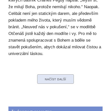
kterých básník Charles Péguy napsal: „Myslí si,
že milují Boha, protože nemilují nikoho.“ Naopak.
Celibát není jen statickým darem, ale především
pokladem mého života, který musím vědomě
bránit. „Neuveď nás v pokušení,“ se v modlitbě
Otčenáš jistě každý den modlíte i vy. Pro mě to
znamená spolupracovat s Bohem a bděle se
stavět pokušením, abych dokázal milovat čistou a
univerzální láskou.
NAČÍST DALŠÍ