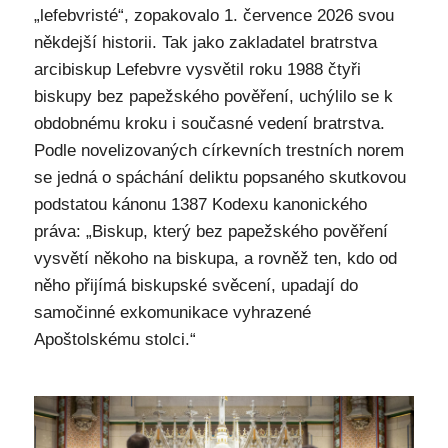
„lefebvristé“, zopakovalo 1. července 2026 svou
někdejší historii. Tak jako zakladatel bratrstva
arcibiskup Lefebvre vysvětil roku 1988 čtyři
biskupy bez papežského pověření, uchýlilo se k
obdobnému kroku i současné vedení bratrstva.
Podle novelizovaných církevních trestních norem
se jedná o spáchání deliktu popsaného skutkovou
podstatou kánonu 1387 Kodexu kanonického
práva: „Biskup, který bez papežského pověření
vysvětí někoho na biskupa, a rovněž ten, kdo od
něho přijímá biskupské svěcení, upadají do
samočinné exkomunikace vyhrazené
Apoštolskému stolci.“