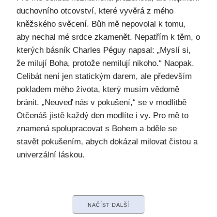
duchovního otcovství, které vyvěrá z mého
kněžského svěcení. Bůh mě nepovolal k tomu,
aby nechal mé srdce zkamenět. Nepatřím k těm, o
kterých básník Charles Péguy napsal: „Myslí si,
že milují Boha, protože nemilují nikoho.“ Naopak.
Celibát není jen statickým darem, ale především
pokladem mého života, který musím vědomě
bránit. „Neuveď nás v pokušení,“ se v modlitbě
Otčenáš jistě každý den modlíte i vy. Pro mě to
znamená spolupracovat s Bohem a bděle se
stavět pokušením, abych dokázal milovat čistou a
univerzální láskou.
NAČÍST DALŠÍ