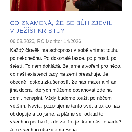
CO ZNAMENÁ, ŽE SE BŮH ZJEVIL
V JEŽÍŠI KRISTU?
06.08.2026, RC Monitor 14/2026
Každý člověk má schopnost v sobě vnímat touhu
po nekonečnu. Po dokonalé lásce, po plnosti, po
štěstí. To nám dokládá, že jsme stvořeni pro něco,
co naši existenci tady na zemi přesahuje. Je
obecně lidskou zkušeností, že nás materiální ani
jiná dobra, kterých můžeme dosahovat zde na
zemi, nenaplní. Vždy budeme toužit po něčem
větším. Navíc, pozorujeme tento svět a to, co nás
obklopuje a co jsme, a ptáme se: odkud to
všechno pochází, kdo za tím je, kam nás to vede?
A to všechno ukazuje na Boha.