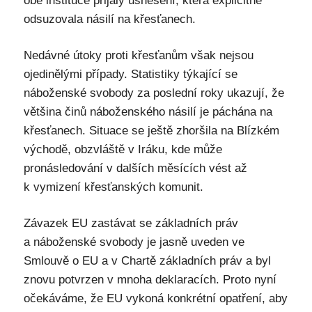
obě instituce přijaly usnesení, která explicitně
odsuzovala násilí na křesťanech.
Nedávné útoky proti křesťanům však nejsou
ojedinělými případy. Statistiky týkající se
náboženské svobody za poslední roky ukazují, že
většina činů náboženského násilí je páchána na
křesťanech. Situace se ještě zhoršila na Blízkém
východě, obzvláště v Iráku, kde může
pronásledování v dalších měsících vést až
k vymizení křesťanských komunit.
Závazek EU zastávat se základních práv
a náboženské svobody je jasně uveden ve
Smlouvě o EU a v Chartě základních práv a byl
znovu potvrzen v mnoha deklaracích. Proto nyní
očekáváme, že EU vykoná konkrétní opatření, aby