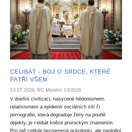
CELIBÁT - BOJ O SRDCE, KTERÉ
PATŘÍ VŠEM
13.07.2026, RC Monitor 13/2026
V dnešní civilizaci, nasycené hédonismem,
relativismem a epidemií sociálních sítí či
pornografie, která degraduje ženy na pouhé
objekty, je celibát kněze prorockým znamením.
Pro mě celibát neznamená prázdnotu, ale naplnění