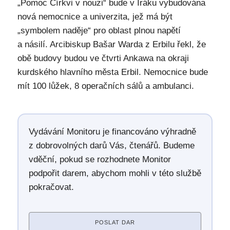
„Pomoc Církvi v nouzi“ bude v Iráku vybudována
nová nemocnice a univerzita, jež má být
„symbolem naděje“ pro oblast plnou napětí
a násilí. Arcibiskup Bašar Warda z Erbilu řekl, že
obě budovy budou ve čtvrti Ankawa na okraji
kurdského hlavního města Erbil. Nemocnice bude
mít 100 lůžek, 8 operačních sálů a ambulanci.
Vydávání Monitoru je financováno výhradně
z dobrovolných darů Vás, čtenářů. Budeme
vděční, pokud se rozhodnete Monitor
podpořit darem, abychom mohli v této službě
pokračovat.
POSLAT DAR