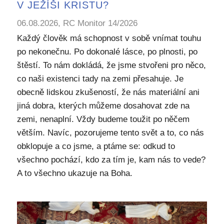
V JEŽÍŠI KRISTU?
06.08.2026, RC Monitor 14/2026
Každý člověk má schopnost v sobě vnímat touhu
po nekonečnu. Po dokonalé lásce, po plnosti, po
štěstí. To nám dokládá, že jsme stvořeni pro něco,
co naši existenci tady na zemi přesahuje. Je
obecně lidskou zkušeností, že nás materiální ani
jiná dobra, kterých můžeme dosahovat zde na
zemi, nenaplní. Vždy budeme toužit po něčem
větším. Navíc, pozorujeme tento svět a to, co nás
obklopuje a co jsme, a ptáme se: odkud to
všechno pochází, kdo za tím je, kam nás to vede?
A to všechno ukazuje na Boha.