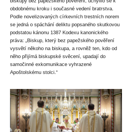
biskupy bez papežského pověření, uchýlilo se k
obdobnému kroku i současné vedení bratrstva.
Podle novelizovaných církevních trestních norem
se jedná o spáchání deliktu popsaného skutkovou
podstatou kánonu 1387 Kodexu kanonického
práva: „Biskup, který bez papežského pověření
vysvětí někoho na biskupa, a rovněž ten, kdo od
něho přijímá biskupské svěcení, upadají do
samočinné exkomunikace vyhrazené
Apoštolskému stolci.“