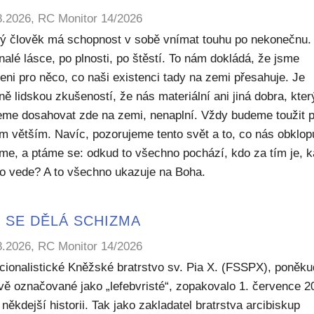
8.2026, RC Monitor 14/2026
ý člověk má schopnost v sobě vnímat touhu po nekonečnu.
alé lásce, po plnosti, po štěstí. To nám dokládá, že jsme
eni pro něco, co naši existenci tady na zemi přesahuje. Je
ě lidskou zkušeností, že nás materiální ani jiná dobra, kte
me dosahovat zde na zemi, nenaplní. Vždy budeme toužit 
m větším. Navíc, pozorujeme tento svět a to, co nás obklop
sme, a ptáme se: odkud to všechno pochází, kdo za tím je, 
to vede? A to všechno ukazuje na Boha.
 SE DĚLÁ SCHIZMA
8.2026, RC Monitor 14/2026
icionalistické Kněžské bratrstvo sv. Pia X. (FSSPX), poněku
ivě označované jako „lefebvristé“, zopakovalo 1. července 2
někdejší historii. Tak jako zakladatel bratrstva arcibiskup