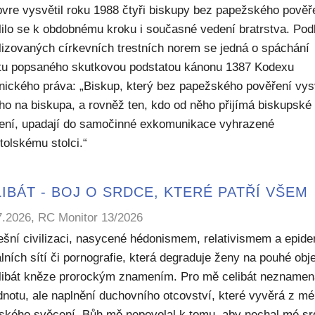
bvre vysvětil roku 1988 čtyři biskupy bez papežského pověř
lilo se k obdobnému kroku i současné vedení bratrstva. Pod
lizovaných církevních trestních norem se jedná o spáchání
ktu popsaného skutkovou podstatou kánonu 1387 Kodexu
nického práva: „Biskup, který bez papežského pověření vys
ho na biskupa, a rovněž ten, kdo od něho přijímá biskupské
ení, upadají do samočinné exkomunikace vyhrazené
tolskému stolci.“
IBÁT - BOJ O SRDCE, KTERÉ PATŘÍ VŠEM
7.2026, RC Monitor 13/2026
ešní civilizaci, nasycené hédonismem, relativismem a epide
lních sítí či pornografie, která degraduje ženy na pouhé obje
elibát kněze prorockým znamením. Pro mě celibát nezname
dnotu, ale naplnění duchovního otcovství, které vyvěrá z m
ského svěcení. Bůh mě nepovolal k tomu, aby nechal mé sr