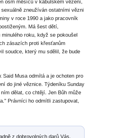
žen osm měsíců v kábulském vězení,
a sexuálně zneužíván ostatními vězni
 miny v roce 1990 a jako pracovník
ostiženým. Má šest dětí,
nu minulého roku, když se pokoušel
ch zásazích proti křesťanům
il soudce, který mu sdělil, že bude
k Said Musa odmítá a je ochoten pro
ení do jiné věznice. Týdeníku Sunday
s ním dělat, co chtějí. Jen Bůh může
a." Právníci ho odmítli zastupovat,
radně z dobrovolných darů Vás,