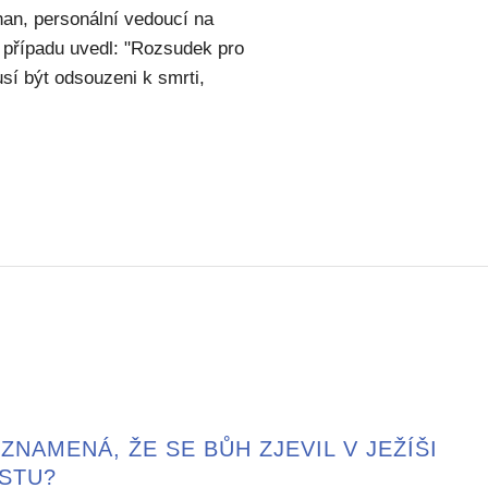
han, personální vedoucí na
 případu uvedl: "Rozsudek pro
usí být odsouzeni k smrti,
ZNAMENÁ, ŽE SE BŮH ZJEVIL V JEŽÍŠI
ISTU?