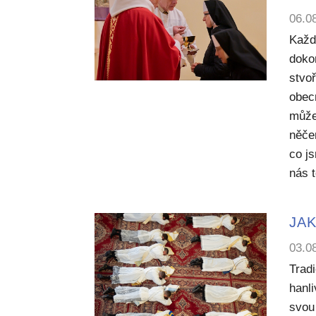
06.0
Každ
dokon
stvoř
obecn
může
něče
co j
nás 
JAK
03.0
Trad
hanl
svou 