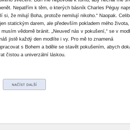
enět. Nepatřím k těm, o kterých básník Charles Péguy naps
í si, že milují Boha, protože nemilují nikoho.“ Naopak. Celib
 jen statickým darem, ale především pokladem mého života,
ý musím vědomě bránit. „Neuveď nás v pokušení,“ se v modl
náš jistě každý den modlíte i vy. Pro mě to znamená
upracovat s Bohem a bděle se stavět pokušením, abych dok
at čistou a univerzální láskou.
NAČÍST DALŠÍ