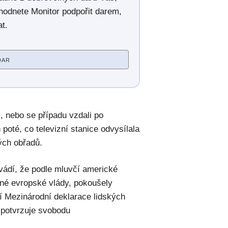
hodnete Monitor podpořit darem,
t.
DAR
i, nebo se případu vzdali po
oté, co televizní stanice odvysílala
ých obřadů.
vádí, že podle mluvčí americké
iné evropské vlády, pokoušely
í Mezinárodní deklarace lidských
á potvrzuje svobodu