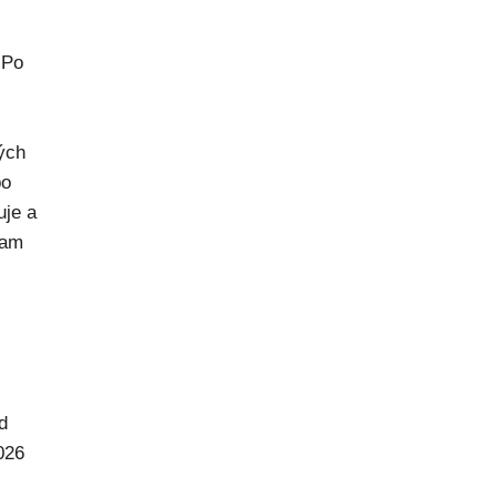
 Po
rých
po
uje a
kam
d
026