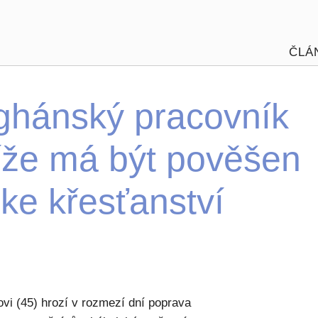
ČLÁ
ghánský pracovník
íže má být pověšen
 ke křesťanství
vi (45) hrozí v rozmezí dní poprava