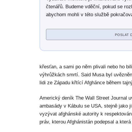
čtenářů. Budeme vděční, pokud se roz
abychom mohli v této službě pokračova
POSLAT 
křesťan, a sami po něm plivali nebo ho bil
výhrůžkách smrtí. Said Musa byl uvězněn p
lidi ze Západu křtící Afghánce během tajn
Americký deník The Wall Street Journal u
ambasády v Kábulu se USA, stejně jako j
vyzývat afghánské autority k respektován
práv, kterou Afghánistán podepsal a kter