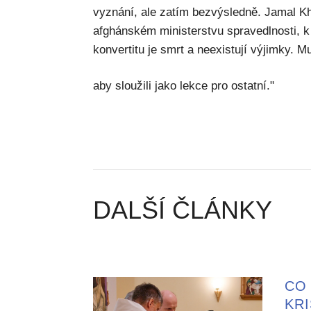
vyznání, ale zatím bezvýsledně. Jamal K
afghánském ministerstvu spravedlnosti, k
konvertitu je smrt a neexistují výjimky. M
aby sloužili jako lekce pro ostatní."
DALŠÍ ČLÁNKY
CO 
KR