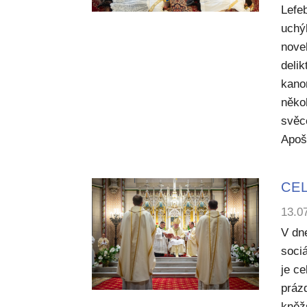
Lefe
uchý
nove
deli
kano
něko
svěc
Apoš
CEL
13.0
V dn
sociá
je c
práz
kněž