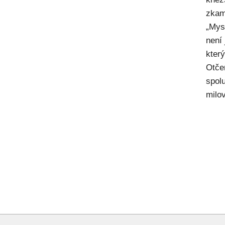
zkam
„Mysl
není
kter
Otče
spol
milov