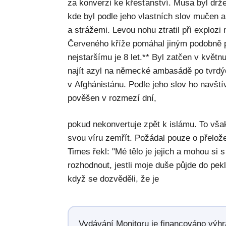
za konverzi ke křesťanství. Musa byl dr
kde byl podle jeho vlastních slov mučen 
a strážemi. Levou nohu ztratil při explozi
Červeného kříže pomáhal jiným podobně p
nejstaršímu je 8 let.** Byl zatčen v květ
najít azyl na německé ambasádě po tvrdý
v Afghánistánu. Podle jeho slov ho navštív
pověšen v rozmezí dní,
pokud nekonvertuje zpět k islámu. To vša
svou víru zemřít. Požádal pouze o přelož
Times řekl: "Mé tělo je jejich a mohou si 
rozhodnout, jestli moje duše půjde do pekl
když se dozvěděli, že je
Vydávání Monitoru je financováno výh