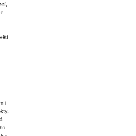
ení,
le
větí
mií
kty,
ná
ého
dce