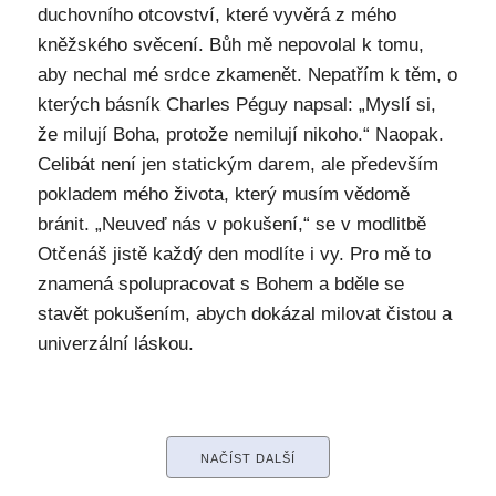
duchovního otcovství, které vyvěrá z mého
kněžského svěcení. Bůh mě nepovolal k tomu,
aby nechal mé srdce zkamenět. Nepatřím k těm, o
kterých básník Charles Péguy napsal: „Myslí si,
že milují Boha, protože nemilují nikoho.“ Naopak.
Celibát není jen statickým darem, ale především
pokladem mého života, který musím vědomě
bránit. „Neuveď nás v pokušení,“ se v modlitbě
Otčenáš jistě každý den modlíte i vy. Pro mě to
znamená spolupracovat s Bohem a bděle se
stavět pokušením, abych dokázal milovat čistou a
univerzální láskou.
NAČÍST DALŠÍ