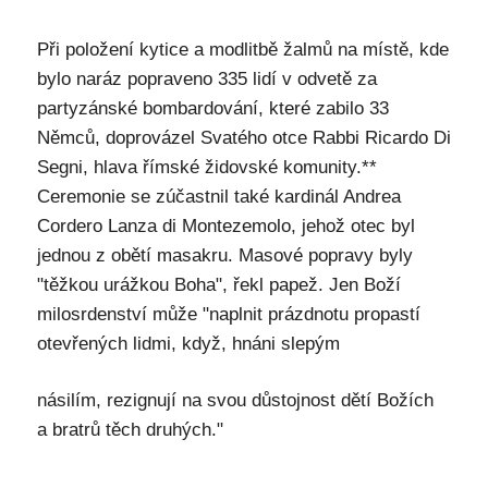
Při položení kytice a modlitbě žalmů na místě, kde
bylo naráz popraveno 335 lidí v odvetě za
partyzánské bombardování, které zabilo 33
Němců, doprovázel Svatého otce Rabbi Ricardo Di
Segni, hlava římské židovské komunity.**
Ceremonie se zúčastnil také kardinál Andrea
Cordero Lanza di Montezemolo, jehož otec byl
jednou z obětí masakru. Masové popravy byly
"těžkou urážkou Boha", řekl papež. Jen Boží
milosrdenství může "naplnit prázdnotu propastí
otevřených lidmi, když, hnáni slepým
násilím, rezignují na svou důstojnost dětí Božích
a bratrů těch druhých."