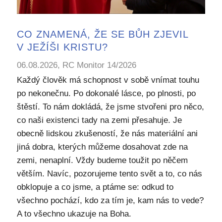
CO ZNAMENÁ, ŽE SE BŮH ZJEVIL
V JEŽÍŠI KRISTU?
06.08.2026, RC Monitor 14/2026
Každý člověk má schopnost v sobě vnímat touhu
po nekonečnu. Po dokonalé lásce, po plnosti, po
štěstí. To nám dokládá, že jsme stvořeni pro něco,
co naši existenci tady na zemi přesahuje. Je
obecně lidskou zkušeností, že nás materiální ani
jiná dobra, kterých můžeme dosahovat zde na
zemi, nenaplní. Vždy budeme toužit po něčem
větším. Navíc, pozorujeme tento svět a to, co nás
obklopuje a co jsme, a ptáme se: odkud to
všechno pochází, kdo za tím je, kam nás to vede?
A to všechno ukazuje na Boha.