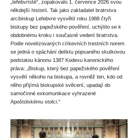
„lefebvristé“, zopakovalo 1. července 2026 svou
někdejší historii. Tak jako zakladatel bratrstva
arcibiskup Lefebvre vysvětil roku 1988 čtyři
biskupy bez papežského pověření, uchýlilo se k
obdobnému kroku i současné vedení bratrstva.
Podle novelizovaných církevních trestních norem
se jedná o spáchání deliktu popsaného skutkovou
podstatou kánonu 1387 Kodexu kanonického
práva: „Biskup, který bez papežského pověření
vysvětí někoho na biskupa, a rovněž ten, kdo od
něho přijímá biskupské svěcení, upadají do
samočinné exkomunikace vyhrazené
Apoštolskému stolci.“