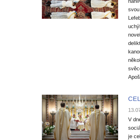
hanl
svou 
Lefe
uchý
nove
deli
kano
něko
svěc
Apoš
CEL
13.0
V dn
sociá
je c