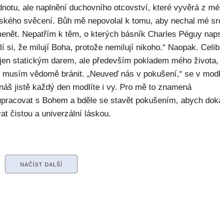
dnotu, ale naplnění duchovního otcovství, které vyvěrá z m
ského svěcení. Bůh mě nepovolal k tomu, aby nechal mé sr
enět. Nepatřím k těm, o kterých básník Charles Péguy naps
í si, že milují Boha, protože nemilují nikoho.“ Naopak. Celib
 jen statickým darem, ale především pokladem mého života,
ý musím vědomě bránit. „Neuveď nás v pokušení,“ se v modl
náš jistě každý den modlíte i vy. Pro mě to znamená
upracovat s Bohem a bděle se stavět pokušením, abych dok
at čistou a univerzální láskou.
NAČÍST DALŠÍ