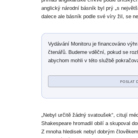
anglický národní básník byl prý „s největ
dalece ale básník podle své víry žil, se ne
Vydávání Monitoru je financováno výh
čtenářů. Budeme vděční, pokud se roz
abychom mohli v této službě pokračova
POSLAT 
„Nebyl určitě žádný svatoušek“, citují mé
Shakespeare hromadil obilí a skupoval 
Z mnoha hledisek nebyl dobrým člověkem.“