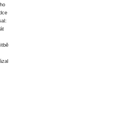
ého
dce
al:
át
itbě
ázal