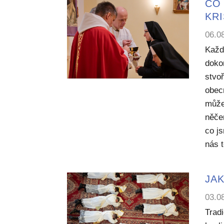
CO 
KR
06.0
Každ
dokon
stvoř
obecn
může
něče
co j
nás 
JAK
03.0
Trad