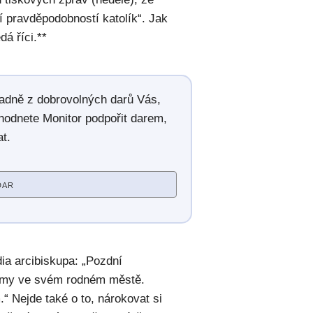
ší pravděpodobností katolík“. Jak
dá říci.**
radně z dobrovolných darů Vás,
hodnete Monitor podpořit darem,
t.
DAR
dia arcibiskupa: „Pozdní
domy ve svém rodném městě.
 Nejde také o to, nárokovat si