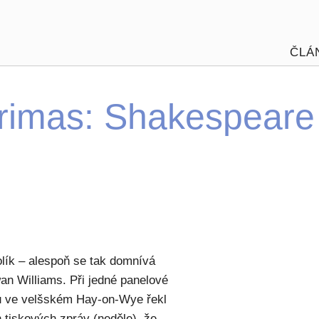
ČLÁ
primas: Shakespeare
lík – alespoň se tak domnívá
an Williams. Při jedné panelové
alu ve velšském Hay-on-Wye řekl
 tiskových zpráv (neděle), že