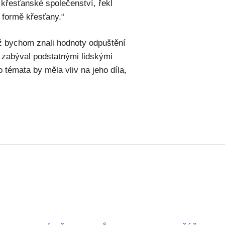
o křesťanské společenství, řekl
é formě křesťany.“
ž bychom znali hodnoty odpuštění
e zabýval podstatnými lidskými
o témata by měla vliv na jeho díla,