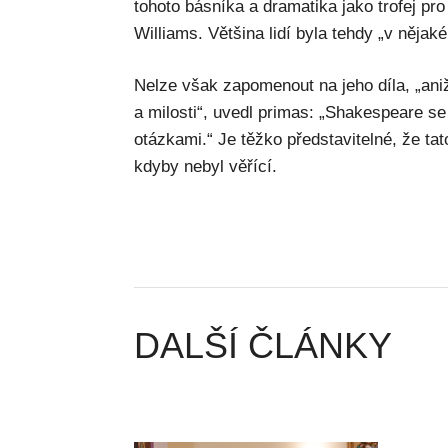
tohoto básníka a dramatika jako trofej pr
Williams. Většina lidí byla tehdy „v nějak
Nelze však zapomenout na jeho díla, „ani
a milosti“, uvedl primas: „Shakespeare s
otázkami.“ Je těžko představitelné, že tat
kdyby nebyl věřící.
DALŠÍ ČLÁNKY