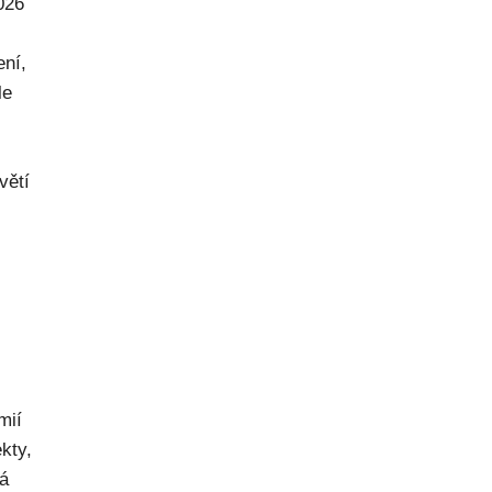
026
ení,
le
větí
mií
kty,
ná