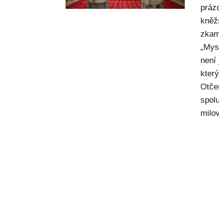
práz
kněž
zkam
„Mysl
není
kter
Otče
spol
milov