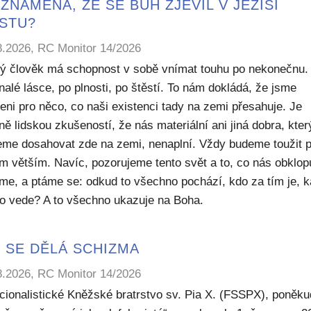
ZNAMENÁ, ŽE SE BŮH ZJEVIL V JEŽÍŠI
ISTU?
8.2026, RC Monitor 14/2026
ý člověk má schopnost v sobě vnímat touhu po nekonečnu.
alé lásce, po plnosti, po štěstí. To nám dokládá, že jsme
eni pro něco, co naši existenci tady na zemi přesahuje. Je
ě lidskou zkušeností, že nás materiální ani jiná dobra, kte
me dosahovat zde na zemi, nenaplní. Vždy budeme toužit 
m větším. Navíc, pozorujeme tento svět a to, co nás obklop
sme, a ptáme se: odkud to všechno pochází, kdo za tím je, 
to vede? A to všechno ukazuje na Boha.
 SE DĚLÁ SCHIZMA
8.2026, RC Monitor 14/2026
icionalistické Kněžské bratrstvo sv. Pia X. (FSSPX), poněku