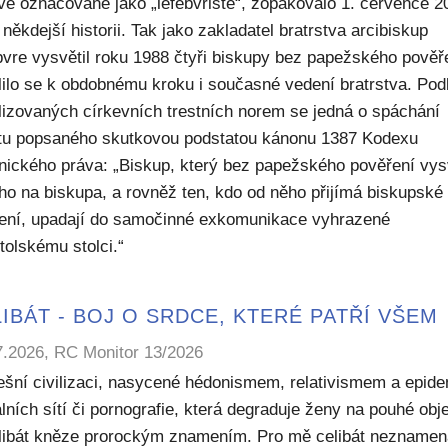
ivě označované jako „lefebvristé“, zopakovalo 1. července 2
někdejší historii. Tak jako zakladatel bratrstva arcibiskup
bvre vysvětil roku 1988 čtyři biskupy bez papežského pověř
lilo se k obdobnému kroku i současné vedení bratrstva. Pod
lizovaných církevních trestních norem se jedná o spáchání
ktu popsaného skutkovou podstatou kánonu 1387 Kodexu
nického práva: „Biskup, který bez papežského pověření vys
ho na biskupa, a rovněž ten, kdo od něho přijímá biskupské
ení, upadají do samočinné exkomunikace vyhrazené
tolskému stolci.“
IBÁT - BOJ O SRDCE, KTERÉ PATŘÍ VŠEM
7.2026, RC Monitor 13/2026
ešní civilizaci, nasycené hédonismem, relativismem a epide
lních sítí či pornografie, která degraduje ženy na pouhé obje
elibát kněze prorockým znamením. Pro mě celibát nezname