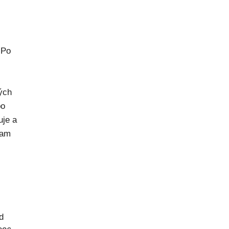
 Po
rých
po
uje a
kam
d