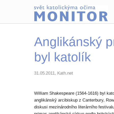
Anglikánský 
byl katolík
31.05.2011, Kath.net
William Shakespeare (1564-1616) byl kato
anglikánský arcibiskup z Canterbury, Row
diskusi mezinárodního literárního festiv
primas anglikánské církve podle britských