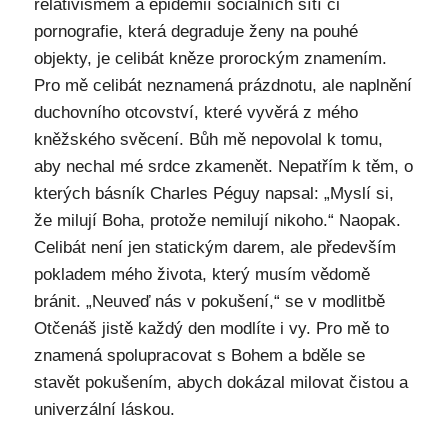
relativismem a epidemií sociálních sítí či
pornografie, která degraduje ženy na pouhé
objekty, je celibát kněze prorockým znamením.
Pro mě celibát neznamená prázdnotu, ale naplnění
duchovního otcovství, které vyvěrá z mého
kněžského svěcení. Bůh mě nepovolal k tomu,
aby nechal mé srdce zkamenět. Nepatřím k těm, o
kterých básník Charles Péguy napsal: „Myslí si,
že milují Boha, protože nemilují nikoho.“ Naopak.
Celibát není jen statickým darem, ale především
pokladem mého života, který musím vědomě
bránit. „Neuveď nás v pokušení,“ se v modlitbě
Otčenáš jistě každý den modlíte i vy. Pro mě to
znamená spolupracovat s Bohem a bděle se
stavět pokušením, abych dokázal milovat čistou a
univerzální láskou.