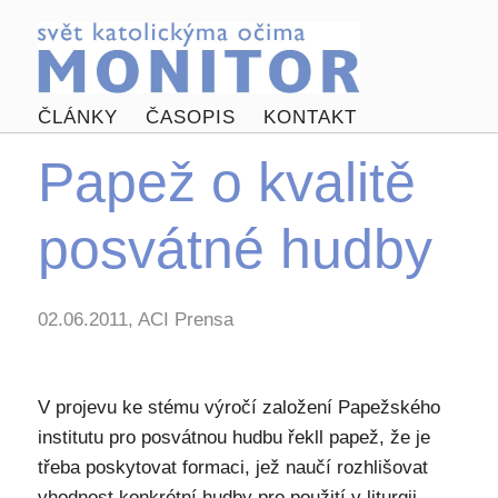
ČLÁNKY
ČASOPIS
KONTAKT
Papež o kvalitě
posvátné hudby
02.06.2011, ACI Prensa
V projevu ke stému výročí založení Papežského
institutu pro posvátnou hudbu řekll papež, že je
třeba poskytovat formaci, jež naučí rozhlišovat
vhodnost konkrétní hudby pro použití v liturgii.