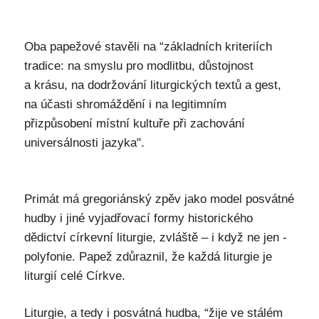
Oba papežové stavěli na “základních kriteriích
tradice: na smyslu pro modlitbu, důstojnost
a krásu, na dodržování liturgických textů a gest,
na účasti shromáždění i na legitimním
přizpůsobení místní kultuře při zachování
universálnosti jazyka".
Primát má gregoriánský zpěv jako model posvátné
hudby i jiné vyjadřovací formy historického
dědictví církevní liturgie, zvláště – i když ne jen -
polyfonie. Papež zdůraznil, že každá liturgie je
liturgií celé Církve.
Liturgie, a tedy i posvátná hudba, “žije ve stálém