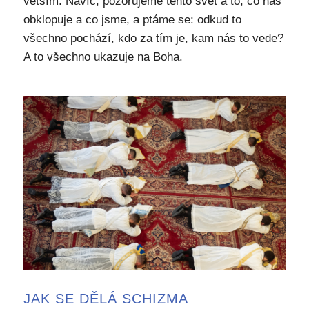
větším. Navíc, pozorujeme tento svět a to, co nás
obklopuje a co jsme, a ptáme se: odkud to
všechno pochází, kdo za tím je, kam nás to vede?
A to všechno ukazuje na Boha.
JAK SE DĚLÁ SCHIZMA