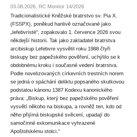
03.08.2026, RC Monitor 14/2026
Tradicionalistické Kněžské bratrstvo sv. Pia X.
(FSSPX), poněkud hanlivě označované jako
„lefebvristé“, zopakovalo 1. července 2026 svou
někdejší historii. Tak jako zakladatel bratrstva
arcibiskup Lefebvre vysvětil roku 1988 čtyři
biskupy bez papežského pověření, uchýlilo se k
obdobnému kroku i současné vedení bratrstva.
Podle novelizovaných církevních trestních norem
se jedná o spáchání deliktu popsaného skutkovou
podstatou kánonu 1387 Kodexu kanonického
práva: „Biskup, který bez papežského pověření
vysvětí někoho na biskupa, a rovněž ten, kdo od
něho přijímá biskupské svěcení, upadají do
samočinné exkomunikace vyhrazené
Apoštolskému stolci.“