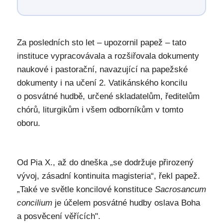
Za posledních sto let – upozornil papež – tato
instituce vypracovávala a rozšiřovala dokumenty
naukové i pastorační, navazující na papežské
dokumenty i na učení 2. Vatikánského koncilu
o posvátné hudbě, určené skladatelům, ředitelům
chórů, liturgikům i všem odborníkům v tomto
oboru.
Od Pia X., až do dneška „se dodržuje přirozený
vývoj, zásadní kontinuita magisteria“, řekl papež.
„Také ve světle koncilové konstituce
Sacrosancum
concilium
je účelem posvátné hudby oslava Boha
a posvěcení věřících".