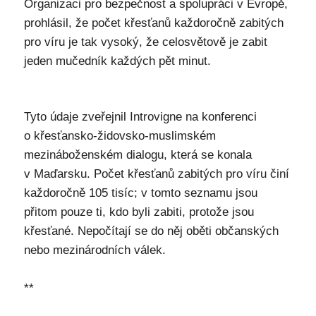
Organizaci pro bezpečnost a spolupráci v Evropě,
prohlásil, že počet křesťanů každoročně zabitých
pro víru je tak vysoký, že celosvětově je zabit
jeden mučedník každých pět minut.
Tyto údaje zveřejnil Introvigne na konferenci
o křesťansko-židovsko-muslimském
mezináboženském dialogu, která se konala
v Maďarsku. Počet křesťanů zabitých pro víru činí
každoročně 105 tisíc; v tomto seznamu jsou
přitom pouze ti, kdo byli zabiti, protože jsou
křesťané. Nepočítají se do něj oběti občanských
nebo mezinárodních válek.
**