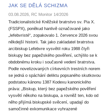
JAK SE DĚLÁ SCHIZMA
03.08.2026, RC Monitor 14/2026
Tradicionalistické Kněžské bratrstvo sv. Pia X.
(FSSPX), poněkud hanlivě označované jako
„lefebvristé“, zopakovalo 1. července 2026 svou
někdejší historii. Tak jako zakladatel bratrstva
arcibiskup Lefebvre vysvětil roku 1988 čtyři
biskupy bez papežského pověření, uchýlilo se k
obdobnému kroku i současné vedení bratrstva.
Podle novelizovaných církevních trestních norem
se jedná o spáchání deliktu popsaného skutkovou
podstatou kánonu 1387 Kodexu kanonického
práva: „Biskup, který bez papežského pověření
vysvětí někoho na biskupa, a rovněž ten, kdo od
něho přijímá biskupské svěcení, upadají do
samočinné exkomunikace vyhrazené