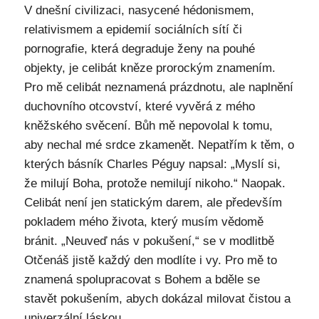
V dnešní civilizaci, nasycené hédonismem,
relativismem a epidemií sociálních sítí či
pornografie, která degraduje ženy na pouhé
objekty, je celibát kněze prorockým znamením.
Pro mě celibát neznamená prázdnotu, ale naplnění
duchovního otcovství, které vyvěrá z mého
kněžského svěcení. Bůh mě nepovolal k tomu,
aby nechal mé srdce zkamenět. Nepatřím k těm, o
kterých básník Charles Péguy napsal: „Myslí si,
že milují Boha, protože nemilují nikoho.“ Naopak.
Celibát není jen statickým darem, ale především
pokladem mého života, který musím vědomě
bránit. „Neuveď nás v pokušení,“ se v modlitbě
Otčenáš jistě každý den modlíte i vy. Pro mě to
znamená spolupracovat s Bohem a bděle se
stavět pokušením, abych dokázal milovat čistou a
univerzální láskou.