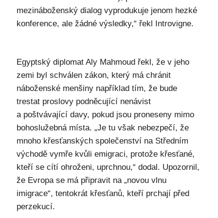
mezináboženský dialog vyprodukuje jenom hezké
konference, ale žádné výsledky,“ řekl Introvigne.
Egyptský diplomat Aly Mahmoud řekl, že v jeho
zemi byl schválen zákon, který má chránit
náboženské menšiny například tím, že bude
trestat proslovy podněcující nenávist
a poštvávající davy, pokud jsou proneseny mimo
bohoslužebná místa. „Je tu však nebezpečí, že
mnoho křesťanských společenství na Středním
východě vymře kvůli emigraci, protože křesťané,
kteří se cítí ohroženi, uprchnou,“ dodal. Upozornil,
že Evropa se má připravit na „novou vlnu
imigrace“, tentokrát křesťanů, kteří prchají před
perzekucí.