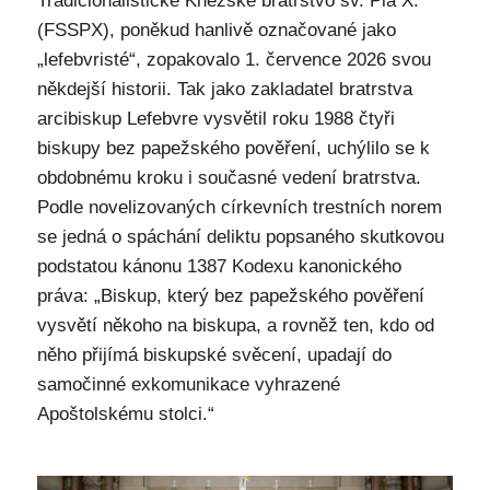
Tradicionalistické Kněžské bratrstvo sv. Pia X.
(FSSPX), poněkud hanlivě označované jako
„lefebvristé“, zopakovalo 1. července 2026 svou
někdejší historii. Tak jako zakladatel bratrstva
arcibiskup Lefebvre vysvětil roku 1988 čtyři
biskupy bez papežského pověření, uchýlilo se k
obdobnému kroku i současné vedení bratrstva.
Podle novelizovaných církevních trestních norem
se jedná o spáchání deliktu popsaného skutkovou
podstatou kánonu 1387 Kodexu kanonického
práva: „Biskup, který bez papežského pověření
vysvětí někoho na biskupa, a rovněž ten, kdo od
něho přijímá biskupské svěcení, upadají do
samočinné exkomunikace vyhrazené
Apoštolskému stolci.“