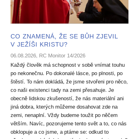
CO ZNAMENÁ, ŽE SE BŮH ZJEVIL
V JEŽÍŠI KRISTU?
06.08.2026, RC Monitor 14/2026
Každý člověk má schopnost v sobě vnímat touhu
po nekonečnu. Po dokonalé lásce, po plnosti, po
štěstí. To nám dokládá, že jsme stvořeni pro něco,
co naši existenci tady na zemi přesahuje. Je
obecně lidskou zkušeností, že nás materiální ani
jiná dobra, kterých můžeme dosahovat zde na
zemi, nenaplní. Vždy budeme toužit po něčem
větším. Navíc, pozorujeme tento svět a to, co nás
obklopuje a co jsme, a ptáme se: odkud to