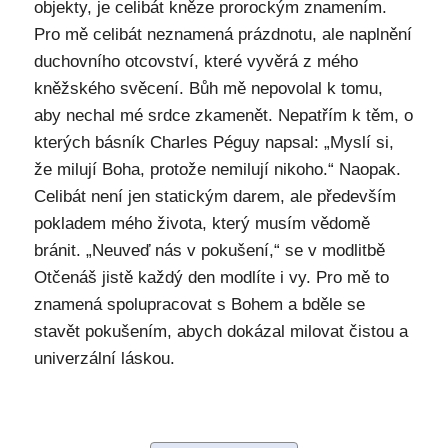
objekty, je celibát kněze prorockým znamením.
Pro mě celibát neznamená prázdnotu, ale naplnění
duchovního otcovství, které vyvěrá z mého
kněžského svěcení. Bůh mě nepovolal k tomu,
aby nechal mé srdce zkamenět. Nepatřím k těm, o
kterých básník Charles Péguy napsal: „Myslí si,
že milují Boha, protože nemilují nikoho.“ Naopak.
Celibát není jen statickým darem, ale především
pokladem mého života, který musím vědomě
bránit. „Neuveď nás v pokušení,“ se v modlitbě
Otčenáš jistě každý den modlíte i vy. Pro mě to
znamená spolupracovat s Bohem a bděle se
stavět pokušením, abych dokázal milovat čistou a
univerzální láskou.