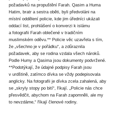
požadavků na propuštění Farah. Qasim a Huma
Hatim, bratr a sestra oběti, byli předvoláni na
místní oddělení policie, kde jim úředníci ukázali
oddací list, prohlášení o konverzi k islámu
a fotografii Farah oblečené v tradičním
muslimském oděvu.** Policie věc uzavřela s tím,
že „všechno je v pořádku“, a zdůraznila
požadavek, aby se rodina vzdala všech nároků.
Podle Humy a Qasima jsou dokumenty podvržené.
**Podotýkají, že údajné podpisy Farah jsou
v urdštině, zatímco dívka se vždy podepisovala
anglicky. Na fotografii je dívka zcela zahalená, aby
se „skryly stopy po bití“, říkají. „Policie nás chce
přesvědčit, abychom na Farah zapomněli, ale my
to nevzdáme,“ říkají členové rodiny.