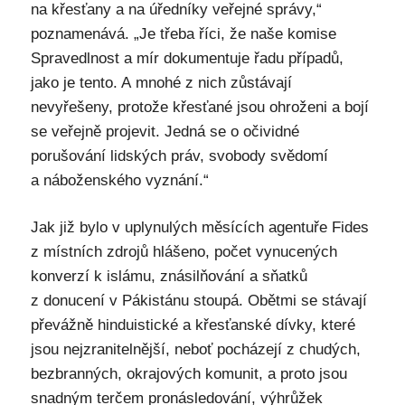
na křesťany a na úředníky veřejné správy,“
poznamenává. „Je třeba říci, že naše komise
Spravedlnost a mír dokumentuje řadu případů,
jako je tento. A mnohé z nich zůstávají
nevyřešeny, protože křesťané jsou ohroženi a bojí
se veřejně projevit. Jedná se o očividné
porušování lidských práv, svobody svědomí
a náboženského vyznání.“
Jak již bylo v uplynulých měsících agentuře Fides
z místních zdrojů hlášeno, počet vynucených
konverzí k islámu, znásilňování a sňatků
z donucení v Pákistánu stoupá. Obětmi se stávají
převážně hinduistické a křesťanské dívky, které
jsou nejzranitelnější, neboť pocházejí z chudých,
bezbranných, okrajových komunit, a proto jsou
snadným terčem pronásledování, výhrůžek