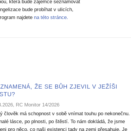
žbou, která bude zájemce seznamovat
gelizace bude probíhat v ulicích,
program najdete
na této stránce.
ZNAMENÁ, ŽE SE BŮH ZJEVIL V JEŽÍŠI
ISTU?
8.2026, RC Monitor 14/2026
ý člověk má schopnost v sobě vnímat touhu po nekonečnu.
alé lásce, po plnosti, po štěstí. To nám dokládá, že jsme
eni pro něco, co naši existenci tady na zemi přesahuje. Je