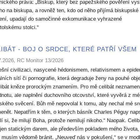
nického práva: „Biskup, který bez papežského pověření vys
ho na biskupa, a rovněž ten, kdo od něho přijímá biskupské
ení, upadají do samočinné exkomunikace vyhrazené
tolskému stolci.“
IBÁT - BOJ O SRDCE, KTERÉ PATŘÍ VŠEM
7.2026, RC Monitor 13/2026
ešní civilizaci, nasycené hédonismem, relativismem a epide
lních sítí či pornografie, která degraduje ženy na pouhé obje
elibát kněze prorockým znamením. Pro mě celibát nezname
dnotu, ale naplnění duchovního otcovství, které vyvěrá z m
ského svěcení. Bůh mě nepovolal k tomu, aby nechal mé sr
enět. Nepatřím k těm, o kterých básník Charles Péguy naps
í si, že milují Boha, protože nemilují nikoho.“ Naopak. Celib
 jen statickým darem, ale především pokladem mého života,
ý musím vědomě bránit. „Neuveď nás v pokušení,“ se v modl