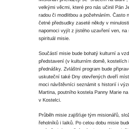
velkými věcmi, které pro nás učinil Pán Je
radou či modlitbou a požehnáním. Často n
četné předsudky zaseté někdy v minulosti
napomoci vyjít z jistého uzavření ven, na 
spirituál misie.
Součástí misie bude bohatý kulturní a vzd
představení (v kulturním domě, kostelích i
přednášky. Zvláštní program bude připrave
uskuteční také Dny otevřených dveří mís
moci návštěvníci seznámit s historií i v
Martina, poutního kostela Panny Marie na 
v Kostelci.
Průběh misie zajišťuje tým misionářů, sl
řeholníků i laiků. Po celou dobu misie bu