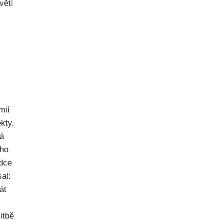
větí
mií
kty,
ná
ého
dce
al:
át
itbě