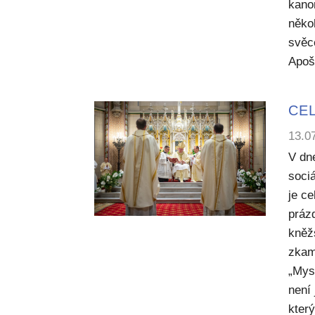
kano
něko
svěc
Apoš
CEL
13.0
V dn
sociá
je c
práz
kněž
zkam
„Mysl
není
kter