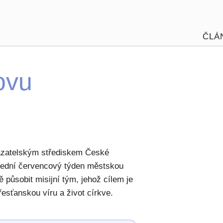
ČLÁ
ovu
Kazatelským střediskem České
slední červencový týden městskou
 působit misijní tým, jehož cílem je
řesťanskou víru a život církve.