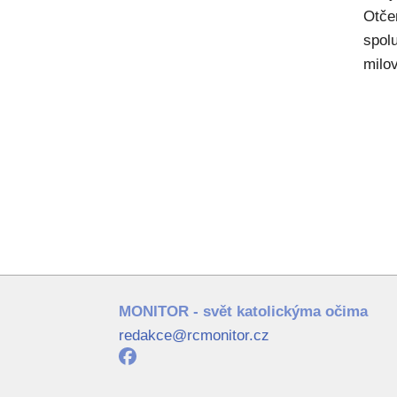
Otče
spol
milov
MONITOR - svět katolickýma očima
redakce@rcmonitor.cz