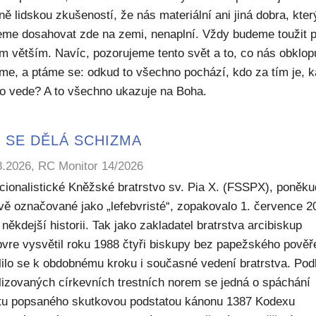
ě lidskou zkušeností, že nás materiální ani jiná dobra, kte
me dosahovat zde na zemi, nenaplní. Vždy budeme toužit 
m větším. Navíc, pozorujeme tento svět a to, co nás obklop
sme, a ptáme se: odkud to všechno pochází, kdo za tím je, 
to vede? A to všechno ukazuje na Boha.
 SE DĚLÁ SCHIZMA
8.2026, RC Monitor 14/2026
icionalistické Kněžské bratrstvo sv. Pia X. (FSSPX), poněku
ivě označované jako „lefebvristé“, zopakovalo 1. července 2
někdejší historii. Tak jako zakladatel bratrstva arcibiskup
bvre vysvětil roku 1988 čtyři biskupy bez papežského pověř
lilo se k obdobnému kroku i současné vedení bratrstva. Pod
lizovaných církevních trestních norem se jedná o spáchání
ktu popsaného skutkovou podstatou kánonu 1387 Kodexu