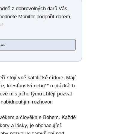
radně z dobrovolných darů Vás,
hodnete Monitor podpořit darem,
t.
DAR
ří stojí vně katolické církve. Mají
íře, křesťanství nebo** o otázkách
nové misijního týmu chtějí pozvat
nabídnout jim rozhovor.
 člověkem a člověka s Bohem. Každé
ory a lásky, je obohacující.
, aby pozvali k zamyšlení nad