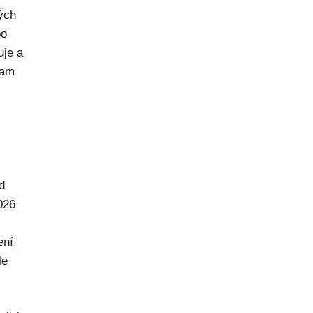
rých
po
uje a
kam
d
026
ení,
le