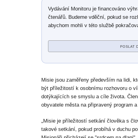
Vydávání Monitoru je financováno výh
čtenářů. Budeme vděční, pokud se roz
abychom mohli v této službě pokračova
POSLAT 
Misie jsou zaměřeny především na lidi, kte
být příležitostí k osobnímu rozhovoru o v
dotýkajících se smyslu a cíle života. Čle
obyvatele města na připravený program a 
„Misie je příležitostí setkání člověka s
takové setkání, pokud probíhá v duchu pok
Misionáři přicházejí se "srdcem na dlani"