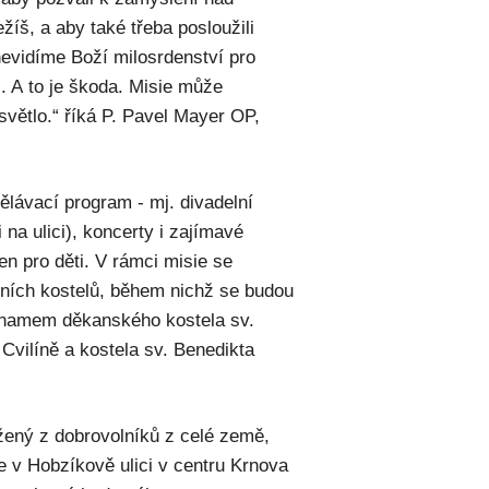
žíš, a aby také třeba posloužili
evidíme Boží milosrdenství pro
. A to je škoda. Misie může
světlo.“ říká P. Pavel Mayer OP,
ělávací program - mj. divadelní
 na ulici), koncerty i zajímavé
n pro děti. V rámci misie se
tních kostelů, během nichž se budou
ýznamem děkanského kostela sv.
Cvilíně a kostela sv. Benedikta
ožený z dobrovolníků z celé země,
de v Hobzíkově ulici v centru Krnova