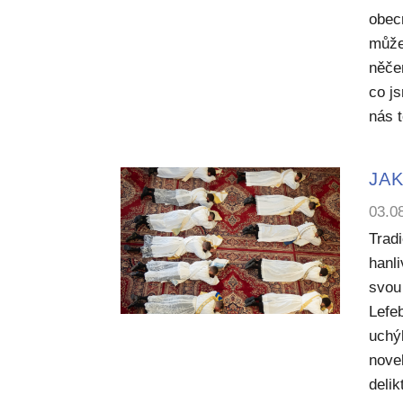
obecn
může
něče
co j
nás 
JAK
03.0
Trad
hanl
svou 
Lefe
uchý
nove
deli