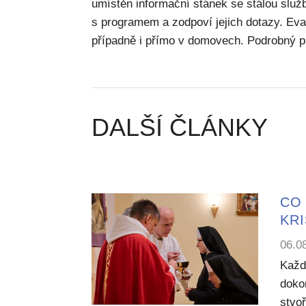
umístěn informační stánek se stálou slu
s programem a zodpoví jejich dotazy. Evan
případně i přímo v domovech. Podrobný 
DALŠÍ ČLÁNKY
CO 
KR
06.0
Každ
dokon
stvoř