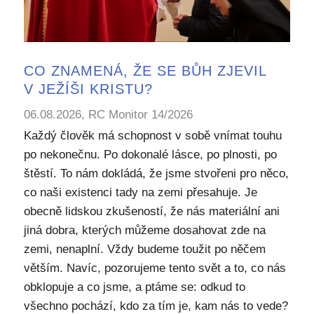
CO ZNAMENÁ, ŽE SE BŮH ZJEVIL
V JEŽÍŠI KRISTU?
06.08.2026, RC Monitor 14/2026
Každý člověk má schopnost v sobě vnímat touhu
po nekonečnu. Po dokonalé lásce, po plnosti, po
štěstí. To nám dokládá, že jsme stvořeni pro něco,
co naši existenci tady na zemi přesahuje. Je
obecně lidskou zkušeností, že nás materiální ani
jiná dobra, kterých můžeme dosahovat zde na
zemi, nenaplní. Vždy budeme toužit po něčem
větším. Navíc, pozorujeme tento svět a to, co nás
obklopuje a co jsme, a ptáme se: odkud to
všechno pochází, kdo za tím je, kam nás to vede?