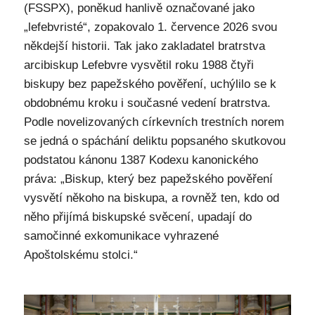
(FSSPX), poněkud hanlivě označované jako
„lefebvristé“, zopakovalo 1. července 2026 svou
někdejší historii. Tak jako zakladatel bratrstva
arcibiskup Lefebvre vysvětil roku 1988 čtyři
biskupy bez papežského pověření, uchýlilo se k
obdobnému kroku i současné vedení bratrstva.
Podle novelizovaných církevních trestních norem
se jedná o spáchání deliktu popsaného skutkovou
podstatou kánonu 1387 Kodexu kanonického
práva: „Biskup, který bez papežského pověření
vysvětí někoho na biskupa, a rovněž ten, kdo od
něho přijímá biskupské svěcení, upadají do
samočinné exkomunikace vyhrazené
Apoštolskému stolci.“