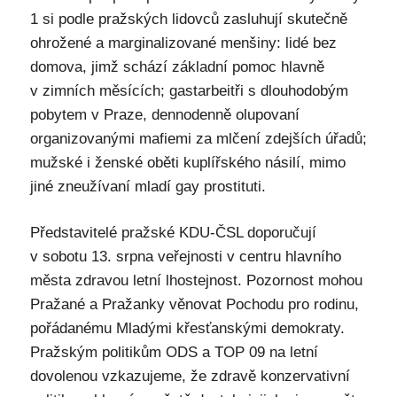
1 si podle pražských lidovců zasluhují skutečně
ohrožené a marginalizované menšiny: lidé bez
domova, jimž schází základní pomoc hlavně
v zimních měsících; gastarbeitři s dlouhodobým
pobytem v Praze, dennodenně olupovaní
organizovanými mafiemi za mlčení zdejších úřadů;
mužské i ženské oběti kuplířského násilí, mimo
jiné zneužívaní mladí gay prostituti.
Představitelé pražské KDU-ČSL doporučují
v sobotu 13. srpna veřejnosti v centru hlavního
města zdravou letní lhostejnost. Pozornost mohou
Pražané a Pražanky věnovat Pochodu pro rodinu,
pořádanému Mladými křesťanskými demokraty.
Pražským politikům ODS a TOP 09 na letní
dovolenou vzkazujeme, že zdravě konzervativní