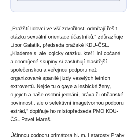
„Pražští lidovci ve vší zdvořilosti odmítají řešit
otázku sexuální orientace účastníků,“ zdůrazňuje
Libor Galatík, předseda pražské KDU-ČSL.
„Klademe si ale logicky otázku, kteří jiní občané
a opomíjené skupiny si zasluhují hlasitější
společenskou a veřejnou podporu než
organizované spanilé jízdy veselých letních
extrovertů. Nejde tu o gaye a lesbické ženy,
o jejich a naše osobní jednání, práva či občanské
povinnosti, ale o selektivní imagetvornou podporu
estrád,“ doplňuje ho místopředseda PMO KDU-
ČSL Pavel Mareš.
Účinnou podporu primátora hl. m. i starosty Prahy