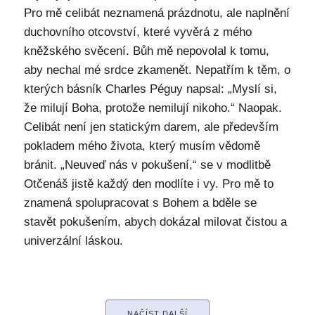
Pro mě celibát neznamená prázdnotu, ale naplnění
duchovního otcovství, které vyvěrá z mého
kněžského svěcení. Bůh mě nepovolal k tomu,
aby nechal mé srdce zkamenět. Nepatřím k těm, o
kterých básník Charles Péguy napsal: „Myslí si,
že milují Boha, protože nemilují nikoho.“ Naopak.
Celibát není jen statickým darem, ale především
pokladem mého života, který musím vědomě
bránit. „Neuveď nás v pokušení,“ se v modlitbě
Otčenáš jistě každý den modlíte i vy. Pro mě to
znamená spolupracovat s Bohem a bděle se
stavět pokušením, abych dokázal milovat čistou a
univerzální láskou.
NAČÍST DALŠÍ