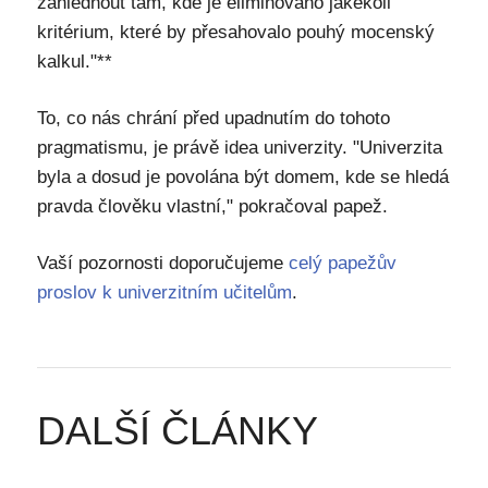
zahlédnout tam, kde je eliminováno jakékoli
kritérium, které by přesahovalo pouhý mocenský
kalkul."**
To, co nás chrání před upadnutím do tohoto
pragmatismu, je právě idea univerzity. "Univerzita
byla a dosud je povolána být domem, kde se hledá
pravda člověku vlastní," pokračoval papež.
Vaší pozornosti doporučujeme
celý papežův
proslov k univerzitním učitelům
.
DALŠÍ ČLÁNKY