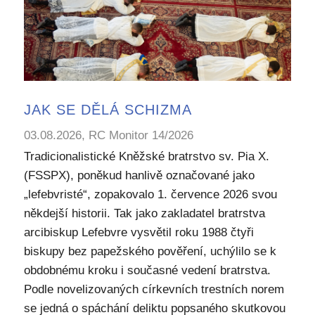
JAK SE DĚLÁ SCHIZMA
03.08.2026, RC Monitor 14/2026
Tradicionalistické Kněžské bratrstvo sv. Pia X.
(FSSPX), poněkud hanlivě označované jako
„lefebvristé“, zopakovalo 1. července 2026 svou
někdejší historii. Tak jako zakladatel bratrstva
arcibiskup Lefebvre vysvětil roku 1988 čtyři
biskupy bez papežského pověření, uchýlilo se k
obdobnému kroku i současné vedení bratrstva.
Podle novelizovaných církevních trestních norem
se jedná o spáchání deliktu popsaného skutkovou