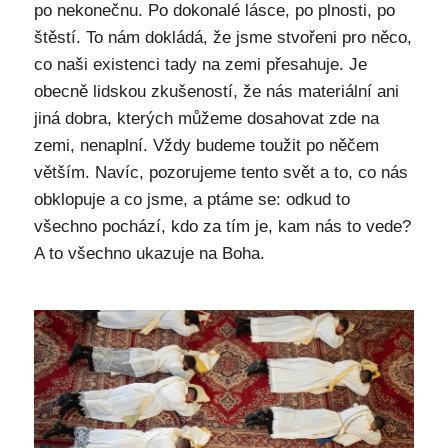
po nekonečnu. Po dokonalé lásce, po plnosti, po
štěstí. To nám dokládá, že jsme stvořeni pro něco,
co naši existenci tady na zemi přesahuje. Je
obecně lidskou zkušeností, že nás materiální ani
jiná dobra, kterých můžeme dosahovat zde na
zemi, nenaplní. Vždy budeme toužit po něčem
větším. Navíc, pozorujeme tento svět a to, co nás
obklopuje a co jsme, a ptáme se: odkud to
všechno pochází, kdo za tím je, kam nás to vede?
A to všechno ukazuje na Boha.