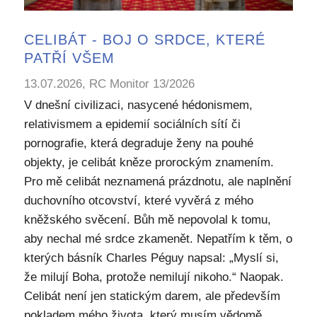
CELIBÁT - BOJ O SRDCE, KTERÉ
PATŘÍ VŠEM
13.07.2026, RC Monitor 13/2026
V dnešní civilizaci, nasycené hédonismem,
relativismem a epidemií sociálních sítí či
pornografie, která degraduje ženy na pouhé
objekty, je celibát kněze prorockým znamením.
Pro mě celibát neznamená prázdnotu, ale naplnění
duchovního otcovství, které vyvěrá z mého
kněžského svěcení. Bůh mě nepovolal k tomu,
aby nechal mé srdce zkamenět. Nepatřím k těm, o
kterých básník Charles Péguy napsal: „Myslí si,
že milují Boha, protože nemilují nikoho.“ Naopak.
Celibát není jen statickým darem, ale především
pokladem mého života, který musím vědomě