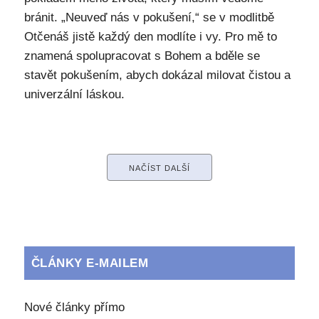
bránit. „Neuveď nás v pokušení,“ se v modlitbě
Otčenáš jistě každý den modlíte i vy. Pro mě to
znamená spolupracovat s Bohem a bděle se
stavět pokušením, abych dokázal milovat čistou a
univerzální láskou.
NAČÍST DALŠÍ
ČLÁNKY E-MAILEM
Nové články přímo